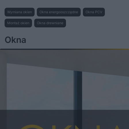
Wymiana okien
Okna energooszczędne
Okna PCV
Montaż okien
Okna drewniane
Okna