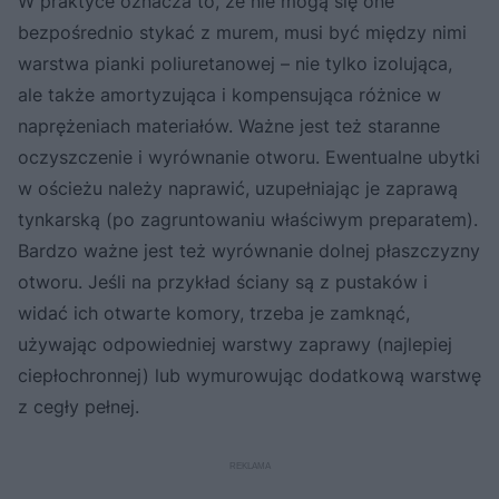
W praktyce oznacza to, że nie mogą się one
bezpośrednio stykać z murem, musi być między nimi
warstwa pianki poliuretanowej – nie tylko izolująca,
ale także amortyzująca i kompensująca różnice w
naprężeniach materiałów. Ważne jest też staranne
oczyszczenie i wyrównanie otworu. Ewentualne ubytki
w ościeżu należy naprawić, uzupełniając je zaprawą
tynkarską (po zagruntowaniu właściwym preparatem).
Bardzo ważne jest też wyrównanie dolnej płaszczyzny
otworu. Jeśli na przykład ściany są z pustaków i
widać ich otwarte komory, trzeba je zamknąć,
używając odpowiedniej warstwy zaprawy (najlepiej
ciepłochronnej) lub wymurowując dodatkową warstwę
z cegły pełnej.