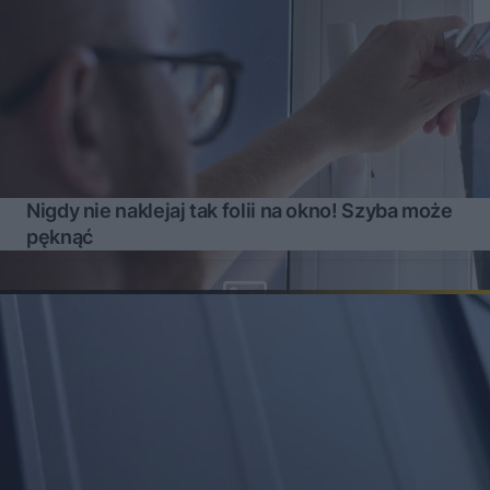
Nigdy nie naklejaj tak folii na okno! Szyba może
pęknąć