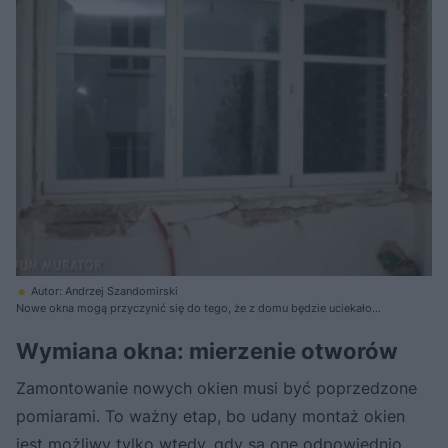
Autor: Andrzej Szandomirski
Nowe okna mogą przyczynić się do tego, że z domu będzie uciekało
mniej ciepła, i wprowadzić do wnętrz więcej światła.
Wymiana okna: mierzenie otworów
Zamontowanie nowych okien musi być poprzedzone
pomiarami. To ważny etap, bo udany montaż okien
jest możliwy tylko wtedy, gdy są one odpowiednio