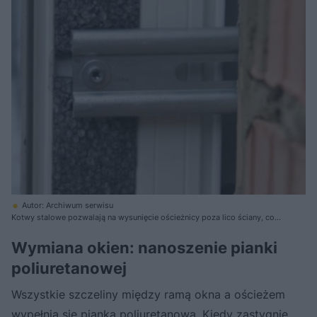
Autor: Archiwum serwisu
Kotwy stalowe pozwalają na wysunięcie ościeżnicy poza lico ściany, co
jest istotne w trakcie tak zwanego ciepłego montażu
Wymiana okien: nanoszenie pianki
poliuretanowej
Wszystkie szczeliny między ramą okna a ościeżem
wypełnia się pianką poliuretanową. Kiedy zastygnie,