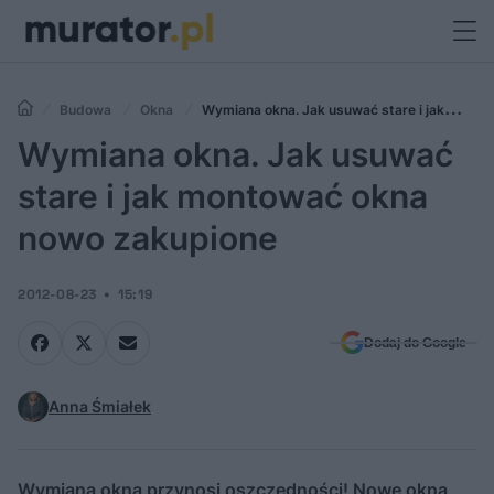
Budowa
Okna
Wymiana okna. Jak usuwać stare i jak
montować okna nowo zakupione
Wymiana okna. Jak usuwać
stare i jak montować okna
nowo zakupione
2012-08-23
15:19
Dodaj do Google
Anna Śmiałek
Wymiana okna przynosi oszczędności! Nowe okna