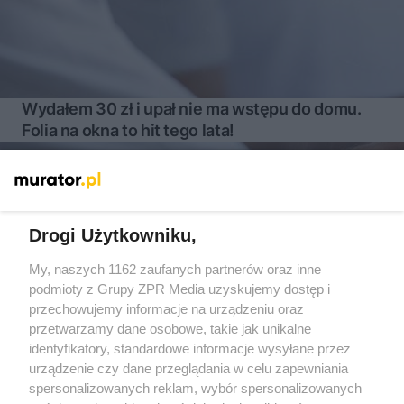
Wydałem 30 zł i upał nie ma wstępu do domu.
Folia na okna to hit tego lata!
Więcej
Drogi Użytkowniku,
My, naszych 1162 zaufanych partnerów oraz inne
Żaden utwór zamieszczony w serwisie nie może być powielany i
rozpowszechniany lub dalej rozpowszechniany w jakikolwiek sposób
podmioty z Grupy ZPR Media uzyskujemy dostęp i
(w tym także elektroniczny lub mechaniczny) na jakimkolwiek polu
przechowujemy informacje na urządzeniu oraz
eksploatacji w jakiejkolwiek formie, włącznie z umieszczaniem w
przetwarzamy dane osobowe, takie jak unikalne
Internecie bez pisemnej zgody właściciela praw. Jakiekolwiek użycie
lub wykorzystanie utworów w całości lub w części z naruszeniem
identyfikatory, standardowe informacje wysyłane przez
prawa, tzn. bez właściwej zgody, jest zabronione pod groźbą kary i
urządzenie czy dane przeglądania w celu zapewniania
może być ścigane prawnie.
spersonalizowanych reklam, wybór spersonalizowanych