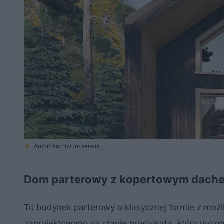
Autor: Archiwum serwisu
Dom parterowy z kopertowym dach
To budynek parterowy o klasycznej formie z moż
zaprojektowano na planie prostokąta, który uroz