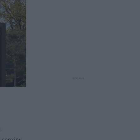
1
i narożny