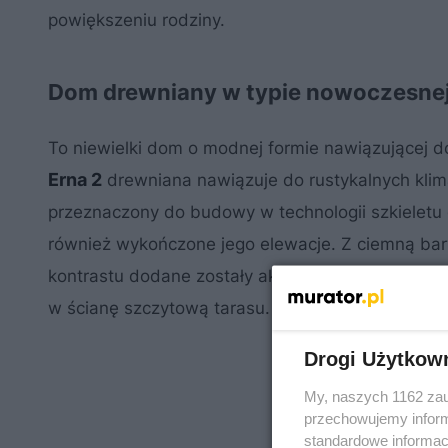
powiększeniu rodziny.
Dom drewniany w typie nowoczesnej
To niewielki dom o modnej formie nawiązującej
Erna 2
drewniana nawiązuje do rustykalnych klimat
przeznaczony do budowy w technologii szkiele
również wykończone jego elewacje. Z ciemną ba
kontrastu dodane zostały akcenty z jasnego drew
w ścianę szczytową tarasu. Zresztą taras jest w
Drogi Użytkow
My, naszych 1162 zau
przechowujemy informa
standardowe informac