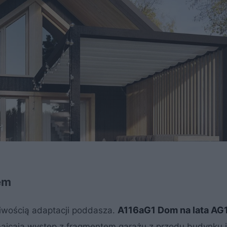
em
A116aG1 Dom na lata AG
liwością adaptacji poddasza.
maicają występ z fragmentem garażu z przodu budynku 