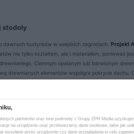
 stodoły
Projekt 
 do dawnych budynków w wiejskich zagrodach.
ów nie tylko kształtem, ale i materiałem, ponieważ jes
tu drewnianego. Ciemnym opalanym lub barwionym drew
rwą drewnianych elementów współgra pokrycie dachu. 
na w postaci obramień dużych okien i okładzin ścian w
 tym domu również strefą wejścia do domu.
niku,
fanych partnerów oraz inne podmioty z Grupy ZPR Media uzyskujem
cje na urządzeniu oraz przetwarzamy dane osobowe, takie jak unika
je wysyłane przez urządzenie czy dane przeglądania w celu zapewn