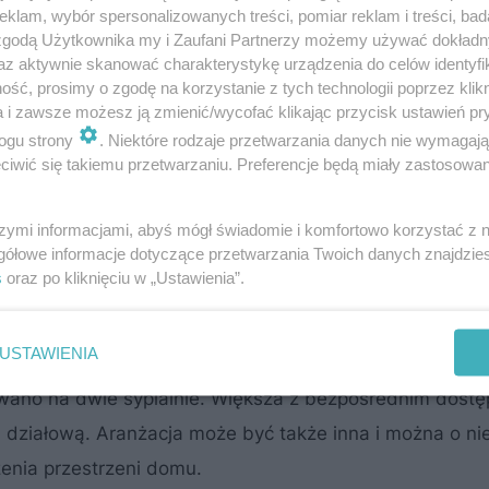
klam, wybór spersonalizowanych treści, pomiar reklam i treści, bad
 zgodą Użytkownika my i Zaufani Partnerzy możemy używać dokład
az aktywnie skanować charakterystykę urządzenia do celów identyfi
ść, prosimy o zgodę na korzystanie z tych technologii poprzez klikn
a i zawsze możesz ją zmienić/wycofać klikając przycisk ustawień pr
ogu strony
. Niektóre rodzaje przetwarzania danych nie wymagaj
iwić się takiemu przetwarzaniu. Preferencje będą miały zastosowanie
szymi informacjami, abyś mógł świadomie i komfortowo korzystać z
gółowe informacje dotyczące przetwarzania Twoich danych znajdzi
 jego budowa nie wymaga pozwoleń, a jedynie zgłos
s
oraz po kliknięciu w „Ustawienia”.
. Parter jest idealnie skrojony na potrzeby dwóch osób.
oną z boku oknem pasmowym nad fragmentem lady oraz d
USTAWIENIA
e głównym źródłem ogrzewania jest pompa ciepła. Na pod
owano na dwie sypialnie. Większa z bezpośrednim dost
 działową. Aranżacja może być także inna i można o nie
enia przestrzeni domu.