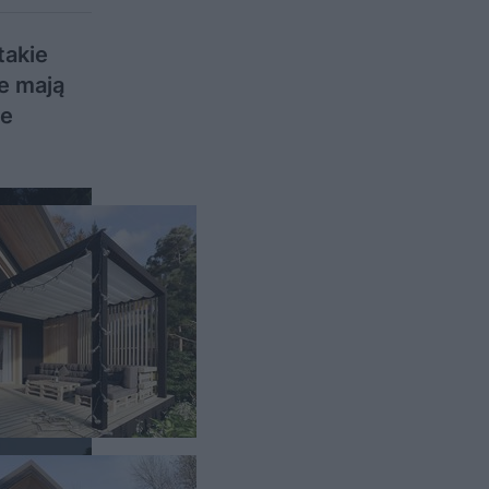
takie
e mają
ie