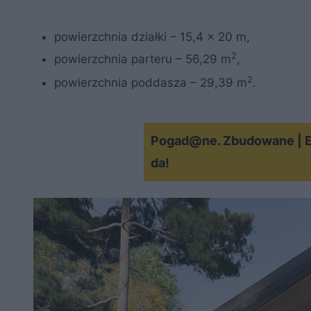
powierzchnia działki – 15,4 x 20 m,
2
powierzchnia parteru – 56,29 m
,
2
powierzchnia poddasza – 29,39 m
.
Pogad@ne. Zbudowane | Ext
da!