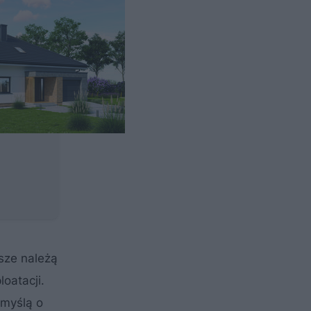
sze należą
oatacji.
 myślą o