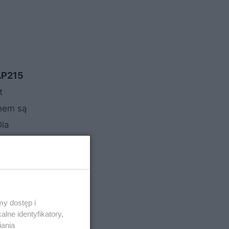
AP215
t
nem są
Dla
głębionego
y dostęp i
lne identyfikatory,
iania