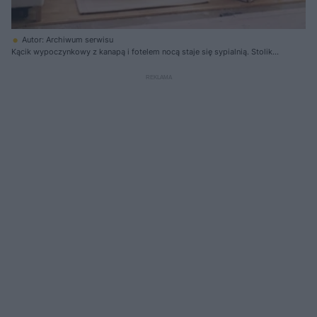
Autor: Archiwum serwisu
Kącik wypoczynkowy z kanapą i fotelem nocą staje się sypialnią. Stolik
kawowy zostaje wsunięty w przestrzeń pod szafą, dzięki czemu zwalnia
miejsce na środku pokoju i pozwala na rozłożenie kanapy.