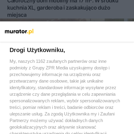
Całoroczny dom mobilny ma 17 m². W środku
kuchnia XL, garderoba i zaskakująco dużo
miejsca
Więcej
Drogi Użytkowniku,
My, naszych 1162 zaufanych partnerów oraz inne
Żaden utwór zamieszczony w serwisie nie może być powielany i
rozpowszechniany lub dalej rozpowszechniany w jakikolwiek sposób
podmioty z Grupy ZPR Media uzyskujemy dostęp i
(w tym także elektroniczny lub mechaniczny) na jakimkolwiek polu
przechowujemy informacje na urządzeniu oraz
eksploatacji w jakiejkolwiek formie, włącznie z umieszczaniem w
przetwarzamy dane osobowe, takie jak unikalne
Internecie bez pisemnej zgody właściciela praw. Jakiekolwiek użycie
lub wykorzystanie utworów w całości lub w części z naruszeniem
identyfikatory, standardowe informacje wysyłane przez
prawa, tzn. bez właściwej zgody, jest zabronione pod groźbą kary i
urządzenie czy dane przeglądania w celu zapewniania
może być ścigane prawnie.
spersonalizowanych reklam, wybór spersonalizowanych
treści, pomiar reklam i treści, badanie odbiorców oraz
ulepszanie usług. Za zgodą Użytkownika my i Zaufani
Partnerzy możemy używać dokładnych danych
geolokalizacyjnych oraz aktywnie skanować
charakterystykę urządzenia do celów identyfikacji.