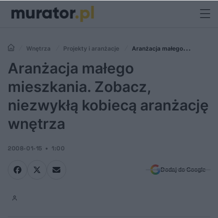
Wnętrza
Projekty i aranżacje
Aranżacja małego
mieszkania. Zobacz, niezwykłą kobiecą aranżację wnętrza
Aranżacja małego
mieszkania. Zobacz,
niezwykłą kobiecą aranżację
wnętrza
2008-01-15
1:00
Dodaj do Google