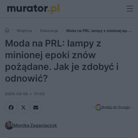
Wnętrza
Dekoracje
Moda na PRL: lampy z minionej epoki
znów pożądane. Jak je zdobyć i odnowić?
Moda na PRL: lampy z
minionej epoki znów
pożądane. Jak je zdobyć i
odnowić?
2025-06-05
17:00
Dodaj do Google
Monika Zaganiaczyk