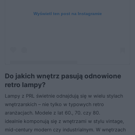
Wyświetl ten post na Instagramie
Do jakich wnętrz pasują odnowione
Post udostępniony przez Michał Szulżyk (@luunalamp)
retro lampy?
Lampy z PRL świetnie odnajdują się w wielu stylach
wnętrzarskich – nie tylko w typowych retro
aranżacjach. Modele z lat 60., 70. czy 80.
idealnie komponują się z wnętrzami w stylu vintage,
mid-century modern czy industrialnym. W wnętrzach