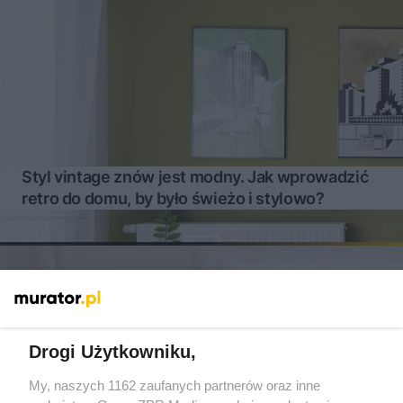
Styl vintage znów jest modny. Jak wprowadzić
retro do domu, by było świeżo i stylowo?
Drogi Użytkowniku,
My, naszych 1162 zaufanych partnerów oraz inne