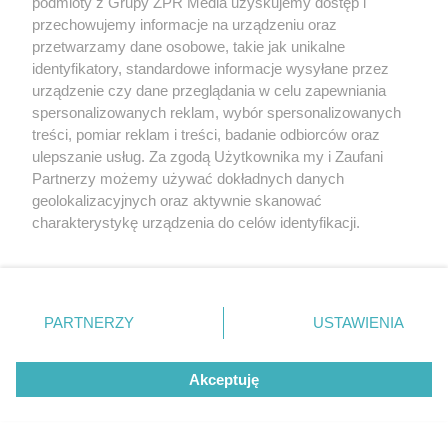
podmioty z Grupy ZPR Media uzyskujemy dostęp i
przechowujemy informacje na urządzeniu oraz
przetwarzamy dane osobowe, takie jak unikalne
identyfikatory, standardowe informacje wysyłane przez
urządzenie czy dane przeglądania w celu zapewniania
spersonalizowanych reklam, wybór spersonalizowanych
treści, pomiar reklam i treści, badanie odbiorców oraz
ulepszanie usług. Za zgodą Użytkownika my i Zaufani
Ceny wycieraczek do domu 2026 – ile kosztują
Partnerzy możemy używać dokładnych danych
wycieraczki zewnętrzne i wewnętrzne?
geolokalizacyjnych oraz aktywnie skanować
charakterystykę urządzenia do celów identyfikacji.
Ponieważ cenimy Twoją prywatność, prosimy o zgodę na
korzystanie z tych technologii poprzez kliknięcie
„Akceptuję”. Zgoda jest dobrowolna i zawsze możesz ją
zmienić/wycofać klikając przycisk ustawień prywatności
PARTNERZY
USTAWIENIA
znajdujący się w lewym dolnym rogu strony
. Niektóre
rodzaje przetwarzania danych nie wymagają zgody
Akceptuję
użytkownika, ale masz prawo sprzeciwić się takiemu
przetwarzaniu. Preferencje będą miały zastosowanie tylko
na tej witrynie.