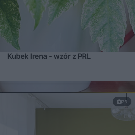
Kubek Irena - wzór z PRL
26