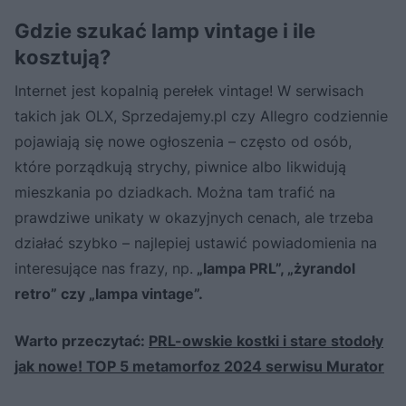
Gdzie szukać lamp vintage i ile
Post udostępniony przez Michał Szulżyk (@luunalamp)
kosztują?
Internet jest kopalnią perełek vintage! W serwisach
takich jak OLX, Sprzedajemy.pl czy Allegro codziennie
pojawiają się nowe ogłoszenia – często od osób,
które porządkują strychy, piwnice albo likwidują
mieszkania po dziadkach. Można tam trafić na
prawdziwe unikaty w okazyjnych cenach, ale trzeba
działać szybko – najlepiej ustawić powiadomienia na
interesujące nas frazy, np.
„lampa PRL”, „żyrandol
retro” czy „lampa vintage”.
Warto przeczytać:
PRL-owskie kostki i stare stodoły
jak nowe! TOP 5 metamorfoz 2024 serwisu Murator