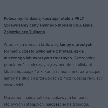
Polecamy:
Ile dzisiaj kosztują fotele z PRL?
Sprawdzamy ceny słynnego modelu 366, Liska,
Zajączka czy Tulipana
W polskich domach królowały
lampy o prostych
formach, często wykonane z metalu, szkła
mlecznego lub tworzyw sztucznych.
Szczególną
popularnością cieszyły się żyrandole z kulistymi
kloszami, „pająki” z kilkoma ramionami oraz wiszące
lampy na długich przewodach z możliwością regulacji
wysokości.
Nie zapominajmy także o ciekawych lampach
stołowych i stojących, najczęściej na trójnogu.