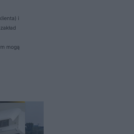
ienta) i
 zakład
e
irm mogą