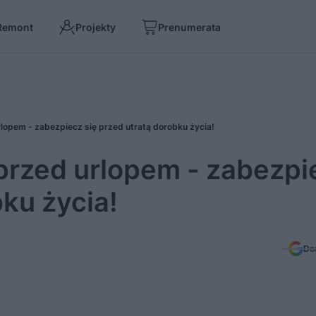
Remont
Projekty
Prenumerata
opem - zabezpiecz się przed utratą dorobku życia!
przed urlopem - zabezpi
bku życia!
Do