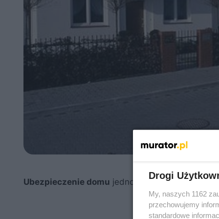
Drogi Użytkow
Ubezpieczenie domu
jednorodzinnego występuj
My, naszych 1162 zau
przechowujemy informa
standardowe informac