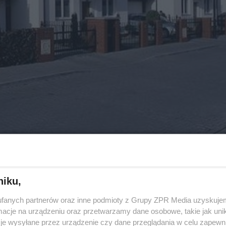
niku,
e w dwóch formach:
fanych partnerów oraz inne podmioty z Grupy ZPR Media uzyskujem
cje na urządzeniu oraz przetwarzamy dane osobowe, takie jak unika
je wysyłane przez urządzenie czy dane przeglądania w celu zapewn