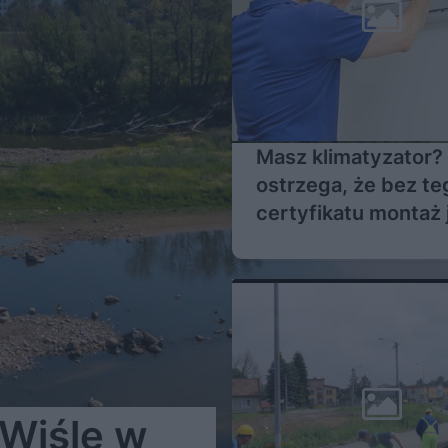
Masz klimatyzator?
ostrzega, że bez te
certyfikatu montaż 
nielegalny
 Wiśle w