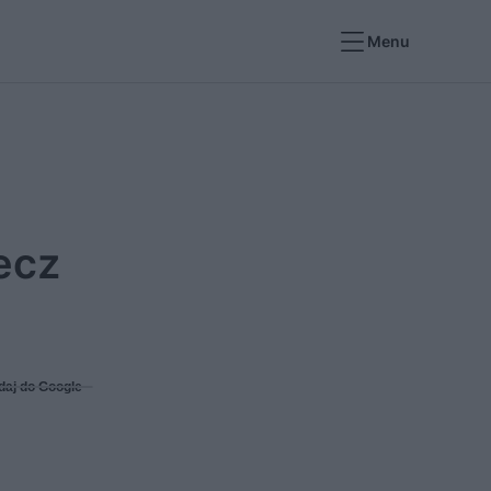
Menu
ecz
daj do Google