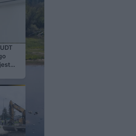
 UDT
go
jest