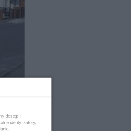
y dostęp i
lne identyfikatory,
iania