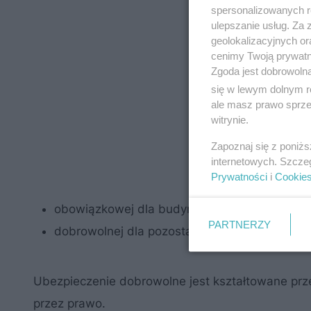
spersonalizowanych re
ulepszanie usług. Za
geolokalizacyjnych or
cenimy Twoją prywatno
Zgoda jest dobrowoln
się w lewym dolnym r
ale masz prawo sprzec
witrynie.
Zapoznaj się z poniż
internetowych. Szcze
Prywatności
i
Cookie
obowiązkowej dla budynków wchodzących w 
PARTNERZY
dobrowolnej dla pozostałych budynków miesz
Ubezpieczenie dobrowolne jest kształtowane prz
przez prawo.