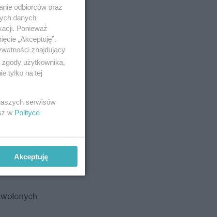
anie odbiorców oraz
nych danych
kacji. Ponieważ
ięcie „Akceptuję”.
ywatności znajdujący
ą zgody użytkownika,
 tylko na tej
 naszych serwisów
esz w
Polityce
Akceptuję
zwolonych