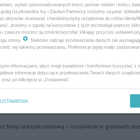
klam, wybór spersonalizowanych treści, pomiar reklam i treści, bad
 zgodą Użytkownika my i Zaufani Partnerzy możemy używać dokład
az aktywnie skanować charakterystykę urządzenia do celów identyfi
ść, prosimy o zgodę na korzystanie z tych technologii poprzez klikn
a i zawsze możesz ją zmienić/wycofać klikając przycisk ustawień pr
ogu strony
. Niektóre rodzaje przetwarzania danych nie wymagaj
iwić się takiemu przetwarzaniu. Preferencje będą miały zastosowanie
szymi informacjami, abyś mógł świadomie i komfortowo korzystać z
gółowe informacje dotyczące przetwarzania Twoich danych znajdzi
s
oraz po kliknięciu w „Ustawienia”.
skład gospodarstwa rolnego;
USTAWIENIA
kalnych.
ez firmę ubezpieczeniową – oczywiście w granicach do