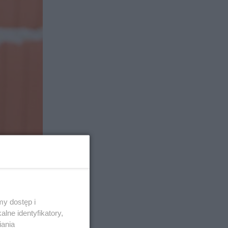
y dostęp i
kowe lub
lne identyfikatory,
iania