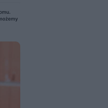
domu.
, możemy