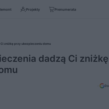
Remont
Projekty
Prenumerata
 Ci zniżkę przy ubezpieczeniu domu
ieczenia dadzą Ci zniżkę
domu
Do