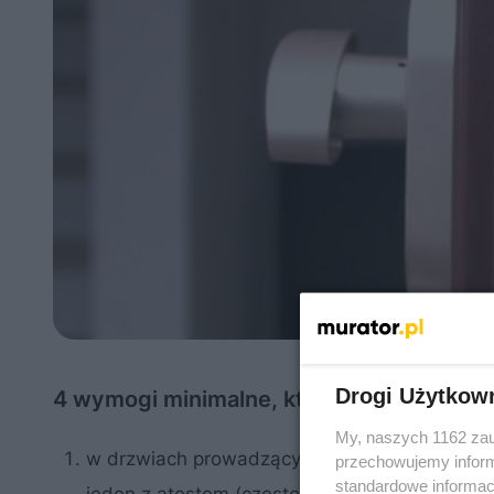
Drogi Użytkow
4 wymogi minimalne, które decydują o u
My, naszych 1162 zau
w drzwiach prowadzących do budynku mieszk
przechowujemy informa
standardowe informac