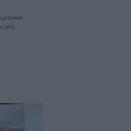
o
a przykład
 do 30%