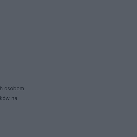
ch osobom
mków na