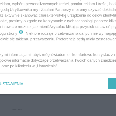
eślonych instytucji badawczych);
klam, wybór spersonalizowanych treści, pomiar reklam i treści, bad
, to nie może być możliwe wejście do pomieszczeń lub 
 zgodą Użytkownika my i Zaufani Partnerzy możemy używać dokład
az aktywnie skanować charakterystykę urządzenia do celów identyfi
ybie znajdującej się w drzwiach lub w ich bezpośredni
ść, prosimy o zgodę na korzystanie z tych technologii poprzez klikn
ntywłamaniowym o klasie odporności co najmniej P3);
a i zawsze możesz ją zmienić/wycofać klikając przycisk ustawień pr
knięte na jeden zamek wielozastawkowy lub kłódkę
ogu strony
. Niektóre rodzaje przetwarzania danych nie wymagaj
iwić się takiemu przetwarzaniu. Preferencje będą miały zastosowanie
cy atestu);
muszą być zabezpieczone tak samo jak wejściowe (cz
szymi informacjami, abyś mógł świadomie i komfortowo korzystać z
giem w domu i garażu).
gółowe informacje dotyczące przetwarzania Twoich danych znajdzi
s
oraz po kliknięciu w „Ustawienia”.
est właściwe zamykanie okien, drzwi i innych otworów
USTAWIENIA
zasie nieobecności domowników oraz utrzymywanie ic