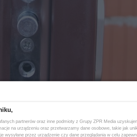
niku,
bezpieczeniu domu:
fanych partnerów oraz inne podmioty z Grupy ZPR Media uzyskujem
alnego muszą być co najmniej dwa zamki wielozastaw
cje na urządzeniu oraz przetwarzamy dane osobowe, takie jak unika
je wysyłane przez urządzenie czy dane przeglądania w celu zapewn