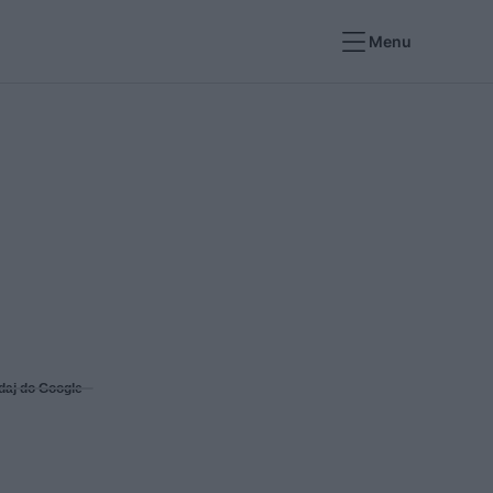
Menu
daj do Google