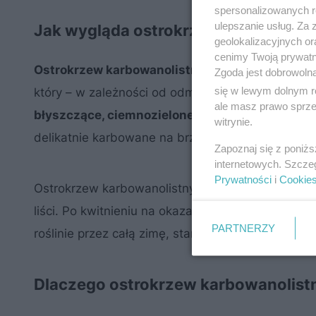
spersonalizowanych re
ulepszanie usług. Za
Jak wygląda ostrokrzew karbowanol
geolokalizacyjnych or
cenimy Twoją prywatno
Ostrokrzew karbowanolistny
(łac.
Ilex crenata
) 
Zgoda jest dobrowoln
się w lewym dolnym r
który – w zależności od odmiany – osiąga od 0,
ale masz prawo sprzec
błyszczące, ciemnozielone liście, które przypo
witrynie.
delikatnie karbowane na brzegach.
Zapoznaj się z poniż
internetowych. Szcze
Prywatności
i
Cookie
Ostrokrzew karbowanolistny kwitnie w maju i czer
liści. Po kwitnieniu na okazach żeńskich pojawiaj
PARTNERZY
roślinie przez całą zimę, stanowiąc dodatkową o
Dlaczego ostrokrzew karbowanolist