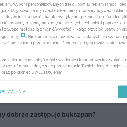
klam, wybór spersonalizowanych treści, pomiar reklam i treści, bad
 zgodą Użytkownika my i Zaufani Partnerzy możemy używać dokład
istny?
az aktywnie skanować charakterystykę urządzenia do celów identyfi
ść, prosimy o zgodę na korzystanie z tych technologii poprzez klikn
zimozielony krzew
to wolno rosnący,
o zwartym i gęsty
a i zawsze możesz ją zmienić/wycofać klikając przycisk ustawień pr
ogu strony
. Niektóre rodzaje przetwarzania danych nie wymagaj
5 do nawet 3 m wysokości.
Jego największą ozdobą są 
iwić się takiemu przetwarzaniu. Preferencje będą miały zastosowanie
minają liście bukszpanu
, choć są nieco bardziej zaokrą
szymi informacjami, abyś mógł świadomie i komfortowo korzystać z
gółowe informacje dotyczące przetwarzania Twoich danych znajdzi
s
oraz po kliknięciu w „Ustawienia”.
wcu, tworząc drobne, białe kwiaty, które są często ukr
ą się niewielkie, czarne, błyszczące owoce, które utrzym
USTAWIENIA
zdobę i pokarm dla ptaków.
ny dobrze zastępuje bukszpan?