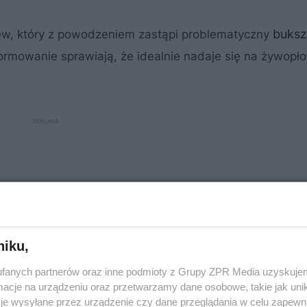
buks
ew, który z powodzeniem zastąpi problematyczny
formowanie sprawiają, że idealnie nadaje się na żywopło
niku,
fanych partnerów oraz inne podmioty z Grupy ZPR Media uzyskujem
cje na urządzeniu oraz przetwarzamy dane osobowe, takie jak unika
je wysyłane przez urządzenie czy dane przeglądania w celu zapewn