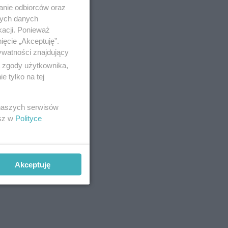
anie odbiorców oraz
nych danych
kacji. Ponieważ
ięcie „Akceptuję”.
m pokroju,
ywatności znajdujący
ą zgody użytkownika,
drobne,
 tylko na tej
glone i
 naszych serwisów
esz w
Polityce
yte wśród
ują się na
Akceptuję