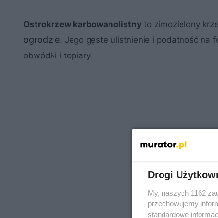
Ostrokrzew karbowanolistny
to zimozielony krz
ogrodzie
. Jego gęste ulistnienie i podatność na 
obwódki i topiary.
Drogi Użytkow
My, naszych 1162 zau
przechowujemy informa
standardowe informac