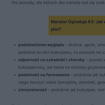
Oto powody, dla których
Ilex crenata
stał się zna
Murator Ogroduje #3: Jak
płot?
podobieństwo wyglądu
- drobne, gęste, zim
podobne do liści bukszpanu, co pozwala na u
odporność na szkodniki i choroby
– przede 
bukszpanową
, ale także na choroby grzybowe,
podatność na formowanie
- podobnie jak bu
niego tworzyć niskie żywopłoty, obwódki, geo
zimozieloność
– podobnie jak bukszpan, ostro