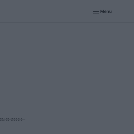
Menu
daj do Google