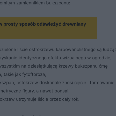
komitym zamiennikiem bukszpanu:
MATERIAŁ SPONSOROWANY
 w prosty sposób odświeżyć drewniany
ozielone liście ostrokrzewu karbowanolistnego są łudzą
zyskanie identycznego efektu wizualnego w ogrodzie,
wszystkim na dziesiątkującą krzewy bukszpanu
ćmę
 takie jak fytoftoroza,
kszpan, ostokrzew doskonale znosi cięcie i formowanie
metryczne figury, a nawet bonsai,
krzew utrzymuje liście przez cały rok.