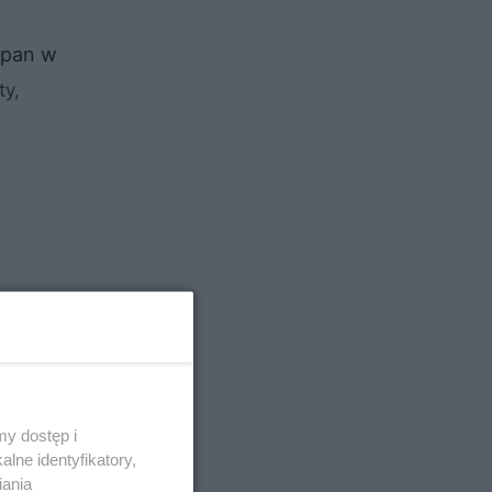
zpan w
ty,
y dostęp i
lne identyfikatory,
iania