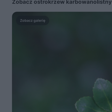
Zobacz ostrokrzew karbowanolistny w