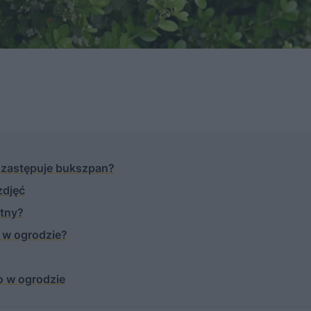
 zastępuje bukszpan?
zdjęć
stny?
y w ogrodzie?
o w ogrodzie