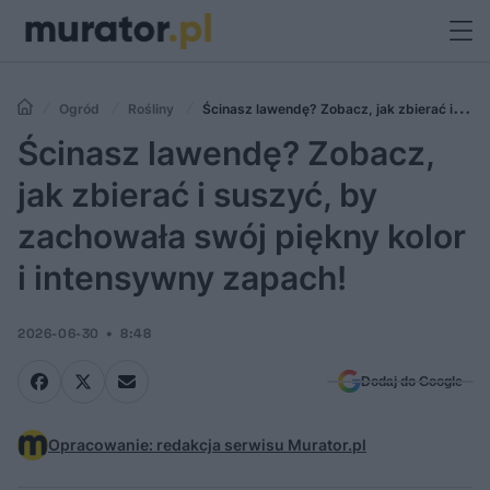
Ogród
Rośliny
Ścinasz lawendę? Zobacz, jak zbierać i
suszyć, by zachowała swój piękny kolor i intensywny zapach!
Ścinasz lawendę? Zobacz,
jak zbierać i suszyć, by
zachowała swój piękny kolor
i intensywny zapach!
2026-06-30
8:48
Dodaj do Google
Opracowanie: redakcja serwisu Murator.pl