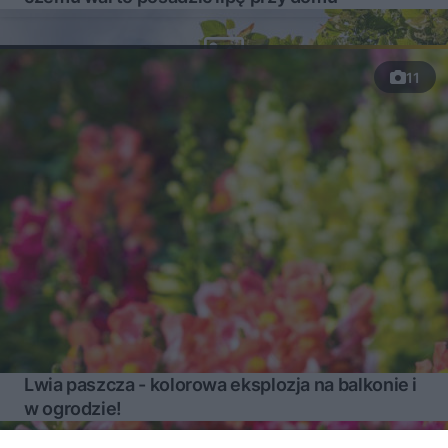
11
Lwia paszcza - kolorowa eksplozja na balkonie i
w ogrodzie!