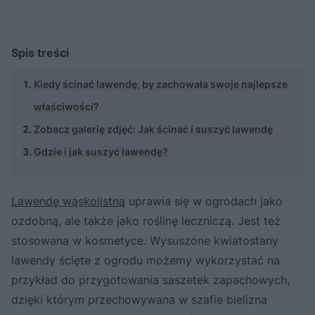
Spis treści
Kiedy ścinać lawendę, by zachowała swoje najlepsze
właściwości?
Zobacz galerię zdjęć: Jak ścinać i suszyć lawendę
Gdzie i jak suszyć lawendę?
Lawendę wąskolistną
uprawia się w ogrodach jako
ozdobną, ale także jako roślinę leczniczą. Jest też
stosowana w kosmetyce. Wysuszone kwiatostany
lawendy ścięte z ogrodu możemy wykorzystać na
przykład do przygotowania saszetek zapachowych,
dzięki którym przechowywana w szafie bielizna