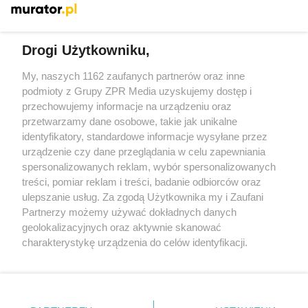
Więcej
Drogi Użytkowniku,
My, naszych 1162 zaufanych partnerów oraz inne
Żaden utwór zamieszczony w serwisie nie może być powielany i
podmioty z Grupy ZPR Media uzyskujemy dostęp i
rozpowszechniany lub dalej rozpowszechniany w jakikolwiek
sposób (w tym także elektroniczny lub mechaniczny) na
przechowujemy informacje na urządzeniu oraz
jakimkolwiek polu eksploatacji w jakiejkolwiek formie, włącznie z
przetwarzamy dane osobowe, takie jak unikalne
umieszczaniem w Internecie bez pisemnej zgody właściciela praw.
Jakiekolwiek użycie lub wykorzystanie utworów w całości lub w
identyfikatory, standardowe informacje wysyłane przez
części z naruszeniem prawa, tzn. bez właściwej zgody, jest
urządzenie czy dane przeglądania w celu zapewniania
zabronione pod groźbą kary i może być ścigane prawnie.
spersonalizowanych reklam, wybór spersonalizowanych
treści, pomiar reklam i treści, badanie odbiorców oraz
ulepszanie usług. Za zgodą Użytkownika my i Zaufani
Partnerzy możemy używać dokładnych danych
geolokalizacyjnych oraz aktywnie skanować
charakterystykę urządzenia do celów identyfikacji.
O nas
Ponieważ cenimy Twoją prywatność, prosimy o zgodę na
korzystanie z tych technologii poprzez kliknięcie
Informacje prawne
„Akceptuję”. Zgoda jest dobrowolna i zawsze możesz ją
zmienić/wycofać klikając przycisk ustawień prywatności