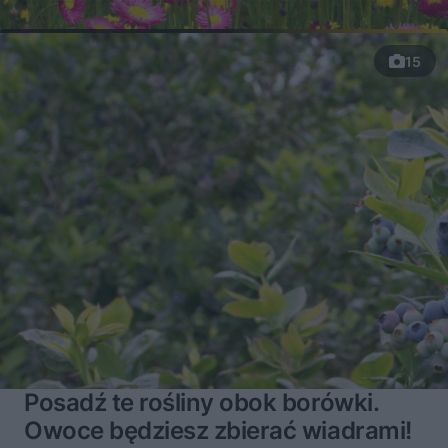
15
Posadź te rośliny obok borówki.
Owoce będziesz zbierać wiadrami!