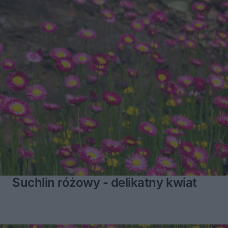
u
Â
Suchlin różowy - delikatny kwiat