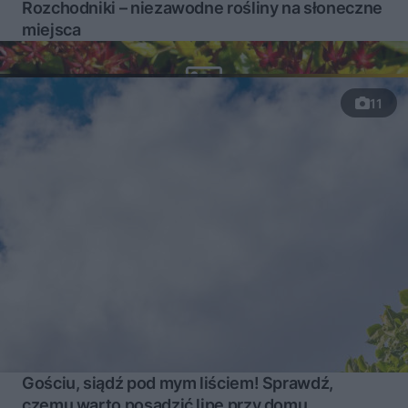
Rozchodniki – niezawodne rośliny na słoneczne
miejsca
11
Gościu, siądź pod mym liściem! Sprawdź,
czemu warto posadzić lipę przy domu