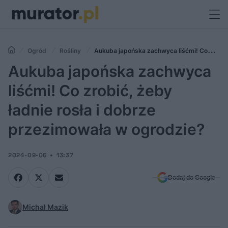
Ogród
Rośliny
Aukuba japońska zachwyca liśćmi! Co
zrobić, żeby ładnie rosła i dobrze przezimowała w ogrodzie?
Aukuba japońska zachwyca
liśćmi! Co zrobić, żeby
ładnie rosła i dobrze
przezimowała w ogrodzie?
2024-09-06
13:37
Dodaj do Google
Michał Mazik