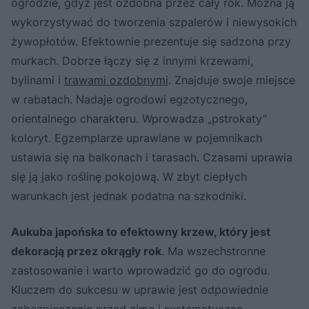
ogrodzie, gdyż jest ozdobna przez cały rok. Można ją
wykorzystywać do tworzenia szpalerów i niewysokich
żywopłotów. Efektownie prezentuje się sadzona przy
murkach. Dobrze łączy się z innymi krzewami,
bylinami i
trawami ozdobnymi
. Znajduje swoje miejsce
w rabatach. Nadaje ogrodowi egzotycznego,
orientalnego charakteru. Wprowadza „pstrokaty”
koloryt. Egzemplarze uprawiane w pojemnikach
ustawia się na balkonach i tarasach. Czasami uprawia
się ją jako roślinę pokojową. W zbyt ciepłych
warunkach jest jednak podatna na szkodniki.
Aukuba japońska to efektowny krzew, który jest
dekoracją przez okrągły rok
. Ma wszechstronne
zastosowanie i warto wprowadzić go do ogrodu.
Kluczem do sukcesu w uprawie jest odpowiednie
zabezpieczenie przed zimą i systematyczne