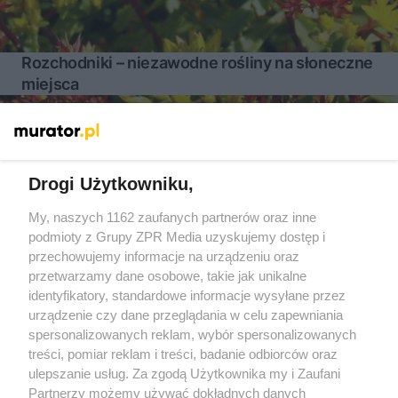
Rozchodniki – niezawodne rośliny na słoneczne
miejsca
Więcej
Drogi Użytkowniku,
My, naszych 1162 zaufanych partnerów oraz inne
Żaden utwór zamieszczony w serwisie nie może być powielany i
podmioty z Grupy ZPR Media uzyskujemy dostęp i
rozpowszechniany lub dalej rozpowszechniany w jakikolwiek
sposób (w tym także elektroniczny lub mechaniczny) na
przechowujemy informacje na urządzeniu oraz
jakimkolwiek polu eksploatacji w jakiejkolwiek formie, włącznie z
przetwarzamy dane osobowe, takie jak unikalne
umieszczaniem w Internecie bez pisemnej zgody właściciela praw.
Jakiekolwiek użycie lub wykorzystanie utworów w całości lub w
identyfikatory, standardowe informacje wysyłane przez
części z naruszeniem prawa, tzn. bez właściwej zgody, jest
urządzenie czy dane przeglądania w celu zapewniania
zabronione pod groźbą kary i może być ścigane prawnie.
spersonalizowanych reklam, wybór spersonalizowanych
treści, pomiar reklam i treści, badanie odbiorców oraz
ulepszanie usług. Za zgodą Użytkownika my i Zaufani
Partnerzy możemy używać dokładnych danych