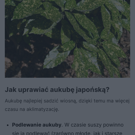
Jak uprawiać aukubę japońską?
Aukubę najlepiej sadzić wiosną, dzięki temu ma więcej
czasu na aklimatyzację.
Podlewanie aukuby
. W czasie suszy powinno
się ją podlewać (zarówno młode, jak i starsze