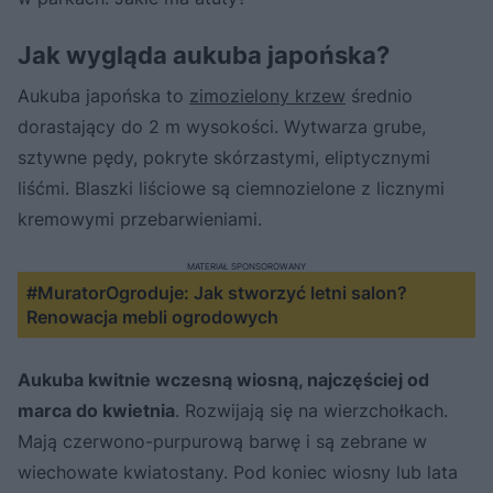
Jak wygląda aukuba japońska?
Aukuba japońska to
zimozielony krzew
średnio
dorastający do 2 m wysokości. Wytwarza grube,
sztywne pędy, pokryte skórzastymi, eliptycznymi
liśćmi. Blaszki liściowe są ciemnozielone z licznymi
kremowymi przebarwieniami.
MATERIAŁ SPONSOROWANY
#MuratorOgroduje: Jak stworzyć letni salon?
Renowacja mebli ogrodowych
Aukuba kwitnie wczesną wiosną, najczęściej od
marca do kwietnia
. Rozwijają się na wierzchołkach.
Mają czerwono-purpurową barwę i są zebrane w
wiechowate kwiatostany. Pod koniec wiosny lub lata