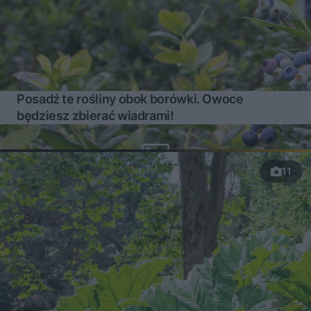
Posadź te rośliny obok borówki. Owoce
będziesz zbierać wiadrami!
11