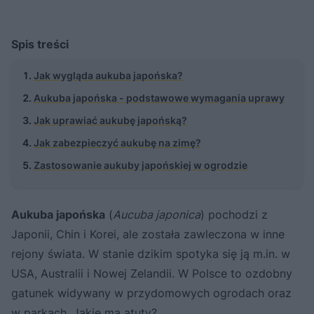
Spis treści
Jak wygląda aukuba japońska?
Aukuba japońska - podstawowe wymagania uprawy
Jak uprawiać aukubę japońską?
Jak zabezpieczyć aukubę na zimę?
Zastosowanie aukuby japońskiej w ogrodzie
Aukuba japońska
(
Aucuba japonica
) pochodzi z
Japonii, Chin i Korei, ale została zawleczona w inne
rejony świata. W stanie dzikim spotyka się ją m.in. w
USA, Australii i Nowej Zelandii. W Polsce to ozdobny
gatunek widywany w przydomowych ogrodach oraz
w parkach. Jakie ma atuty?