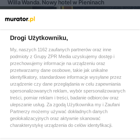
Willa Wanda. Nowy hotel w Pieninach
Więcej
Drogi Użytkowniku,
My, naszych 1162 zaufanych partnerów oraz inne
Żaden utwór zamieszczony w serwisie nie może być powielany i
podmioty z Grupy ZPR Media uzyskujemy dostęp i
rozpowszechniany lub dalej rozpowszechniany w jakikolwiek
sposób (w tym także elektroniczny lub mechaniczny) na
przechowujemy informacje na urządzeniu oraz
jakimkolwiek polu eksploatacji w jakiejkolwiek formie, włącznie z
przetwarzamy dane osobowe, takie jak unikalne
umieszczaniem w Internecie bez pisemnej zgody właściciela praw.
Jakiekolwiek użycie lub wykorzystanie utworów w całości lub w
identyfikatory, standardowe informacje wysyłane przez
części z naruszeniem prawa, tzn. bez właściwej zgody, jest
urządzenie czy dane przeglądania w celu zapewniania
zabronione pod groźbą kary i może być ścigane prawnie.
spersonalizowanych reklam, wybór spersonalizowanych
treści, pomiar reklam i treści, badanie odbiorców oraz
ulepszanie usług. Za zgodą Użytkownika my i Zaufani
Partnerzy możemy używać dokładnych danych
geolokalizacyjnych oraz aktywnie skanować
charakterystykę urządzenia do celów identyfikacji.
O nas
Ponieważ cenimy Twoją prywatność, prosimy o zgodę na
korzystanie z tych technologii poprzez kliknięcie