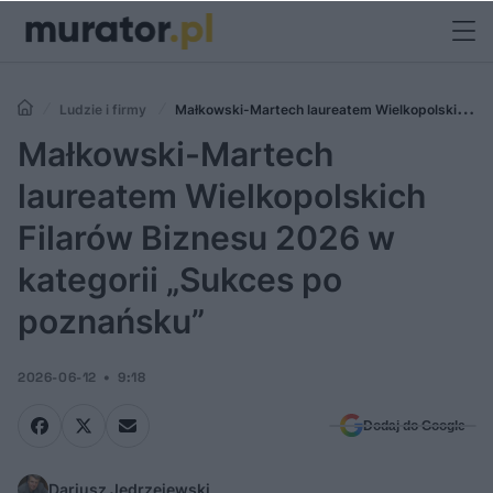
Ludzie i firmy
Małkowski-Martech laureatem Wielkopolskich
Filarów Biznesu 2026 w kategorii „Sukces po poznańsku”
Małkowski-Martech
laureatem Wielkopolskich
Filarów Biznesu 2026 w
kategorii „Sukces po
poznańsku”
2026-06-12
9:18
Dodaj do Google
Dariusz Jędrzejewski