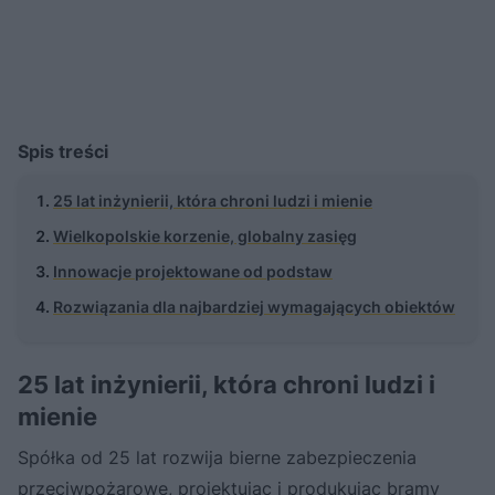
Spis treści
25 lat inżynierii, która chroni ludzi i mienie
Wielkopolskie korzenie, globalny zasięg
Innowacje projektowane od podstaw
Rozwiązania dla najbardziej wymagających obiektów
25 lat inżynierii, która chroni ludzi i
mienie
Spółka od 25 lat rozwija bierne zabezpieczenia
przeciwpożarowe, projektując i produkując bramy