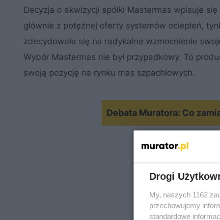
Decyzja o akwizycji spółki Mastermas wpisuje si
głównie z potężnej oferty systemów ociepleń, t
zdecydowała się na radykalne wzmocnienie swoje
Wybór Mastermas nie był przypadkowy. To produc
swoją pozycję na rynku mas szpachlowych.
Debata Muratora: Co zami
Drogi Użytkow
My, naszych 1162 zau
przechowujemy informa
standardowe informac