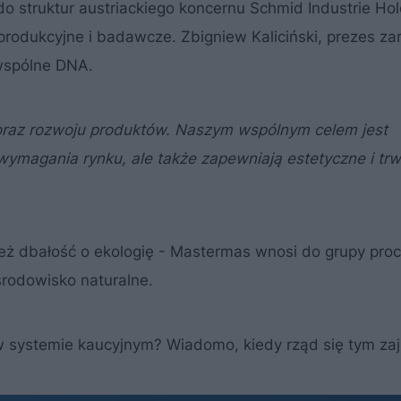
 do struktur austriackiego koncernu Schmid Industrie Hol
produkcyjne i badawcze. Zbigniew Kaliciński, prezes za
y wspólne DNA.
 oraz rozwoju produktów. Naszym wspólnym celem jest
 wymagania rynku, ale także zapewniają estetyczne i trw
ż dbałość o ekologię - Mastermas wnosi do grupy pro
rodowisko naturalne.
 w systemie kaucyjnym? Wiadomo, kiedy rząd się tym za