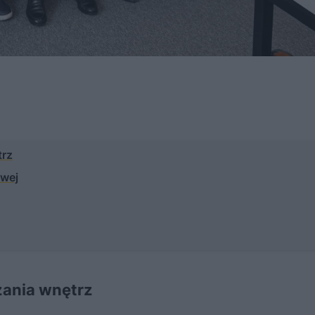
trz
owej
ania wnętrz