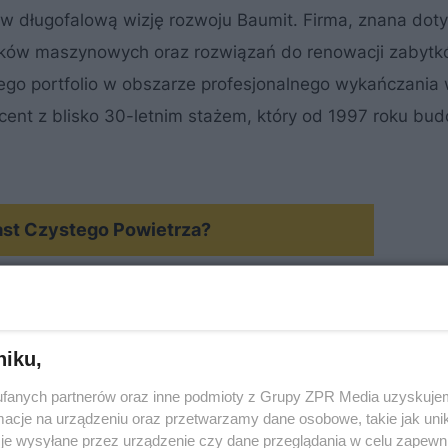
ę w długofalową wizję rozwoju Baumit. Firma, znana dot
ynków maszynowych oraz rozwiązań do renowacji zabytk
go portfolio w obszarze profesjonalnego wykańczania 
ent z blisko 30-letnim stażem, który od 1997 roku bu
ast Czystego Powietrza?
niku,
fanych partnerów oraz inne podmioty z Grupy ZPR Media uzyskujem
cje na urządzeniu oraz przetwarzamy dane osobowe, takie jak unika
je wysyłane przez urządzenie czy dane przeglądania w celu zapewn