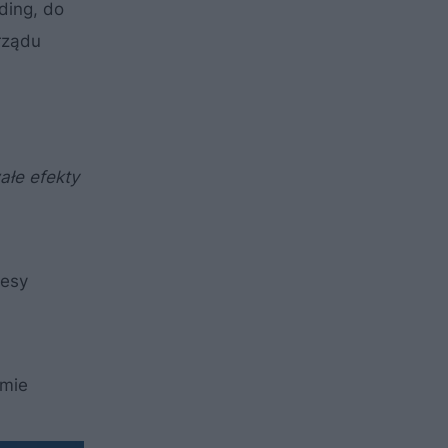
ding, do
rządu
ałe efekty
cesy
jmie