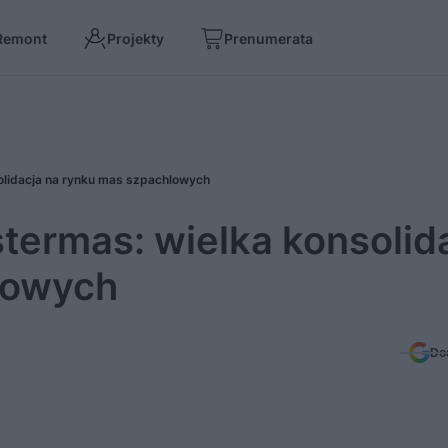
Remont
Projekty
Prenumerata
olidacja na rynku mas szpachlowych
termas: wielka konsolid
lowych
Do