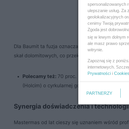
spersonalizowanych re
ulepszanie usług. Za
geolokalizacyjnych or
cenimy Twoją prywatno
Zgoda jest dobrowoln
się w lewym dolnym r
ale masz prawo sprzec
Dla Baumit ta fuzja oznacza dostęp do unikalnej,
witrynie.
skał dolomitowych, co przekłada się na wyjątkow
Zapoznaj się z poniż
internetowych. Szcze
Prywatności
i
Cookie
Polecamy też:
70 proc. odpadów budowlanych 
(Holcim) o cyrkularnej gospodarce odpadami 
PARTNERZY
Synergia doświadczenia i technologi
Mastermas od lat cieszy się uznaniem wśród prof