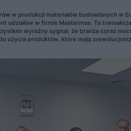
erów w produkcji materiałów budowlanych w Eu
cent udziałów w firmie Mastermas. Ta transakcja
szystkim wyraźny sygnał, że branża coraz moc
h do użycia produktów, które mają zrewolucjon