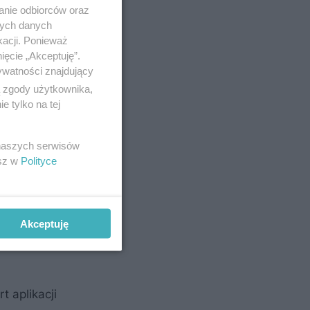
anie odbiorców oraz
nych danych
kacji. Ponieważ
ięcie „Akceptuję”.
ywatności znajdujący
ą zgody użytkownika,
 tylko na tej
 mielonych
 naszych serwisów
esz w
Polityce
s Geocycle
Akceptuję
 aplikacji