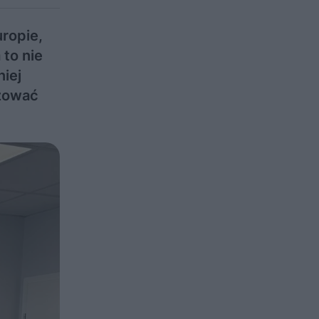
ropie,
 to nie
niej
izować