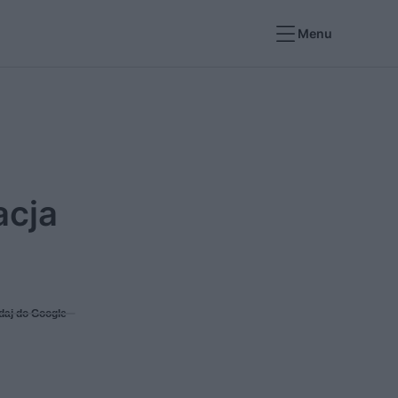
Menu
acja
daj do Google