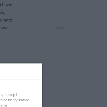
ychczas
ów,
wnętrz.
dował
y dostęp i
lne identyfikatory,
iania