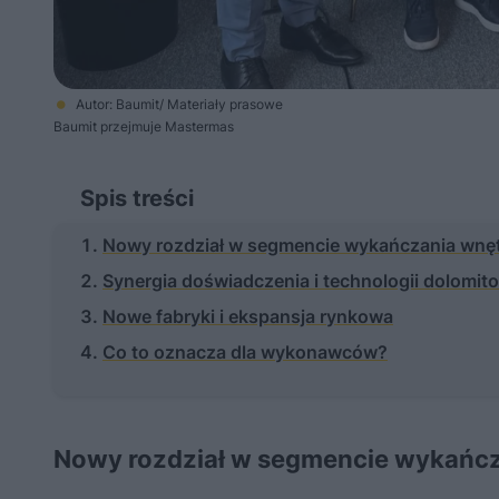
Autor: Baumit/ Materiały prasowe
Baumit przejmuje Mastermas
Spis treści
Nowy rozdział w segmencie wykańczania wnę
Synergia doświadczenia i technologii dolomit
Nowe fabryki i ekspansja rynkowa
Co to oznacza dla wykonawców?
Nowy rozdział w segmencie wykańcz