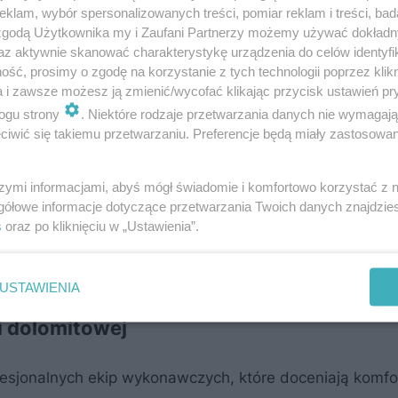
klam, wybór spersonalizowanych treści, pomiar reklam i treści, bad
 zgodą Użytkownika my i Zaufani Partnerzy możemy używać dokład
az aktywnie skanować charakterystykę urządzenia do celów identyfi
ść, prosimy o zgodę na korzystanie z tych technologii poprzez klikn
a i zawsze możesz ją zmienić/wycofać klikając przycisk ustawień pr
ogu strony
. Niektóre rodzaje przetwarzania danych nie wymagaj
iwić się takiemu przetwarzaniu. Preferencje będą miały zastosowanie
 autorskiej technologii opartej na wykorzystaniu drobno
e parametry robocze i estetyczne produktów.
szymi informacjami, abyś mógł świadomie i komfortowo korzystać z
gółowe informacje dotyczące przetwarzania Twoich danych znajdzi
s
oraz po kliknięciu w „Ustawienia”.
w Polsce znika w szarej strefie. Marcin Wojtan, preze
i dekarbonizacji przemysłu budowlanego w Polsce
USTAWIENIA
i dolomitowej
esjonalnych ekip wykonawczych, które doceniają komfort