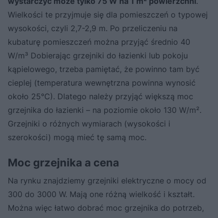
wystarczyć może tylko 75 W na 1 m² powierzchni
.
Wielkości te przyjmuje się dla pomieszczeń o typowej
wysokości, czyli 2,7-2,9 m. Po przeliczeniu na
kubaturę pomieszczeń można przyjąć średnio 40
W/m³ Dobierając grzejniki do łazienki lub pokoju
kąpielowego, trzeba pamiętać, że powinno tam być
cieplej (temperatura wewnętrzna powinna wynosić
około 25°C). Dlatego należy przyjąć większą moc
grzejnika do łazienki – na poziomie około 130 W/m².
Grzejniki o różnych wymiarach (wysokości i
szerokości) mogą mieć tę samą moc.
Moc grzejnika a cena
Na rynku znajdziemy grzejniki elektryczne o mocy od
300 do 3000 W. Mają one różną wielkość i kształt.
Można więc łatwo dobrać moc grzejnika do potrzeb,