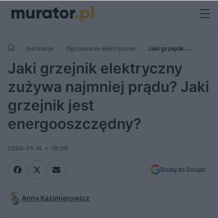
Instalacje
Ogrzewanie elektryczne
Jaki grzejnik
elektryczny zużywa najmniej prądu? Jaki grzejnik jest
Jaki grzejnik elektryczny
energooszczędny?
zużywa najmniej prądu? Jaki
grzejnik jest
energooszczędny?
2026-01-14
12:26
Dodaj do Google
Anna Kazimierowicz