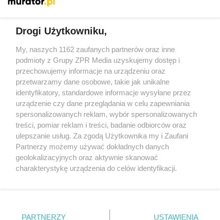
Więcej
Drogi Użytkowniku,
My, naszych 1162 zaufanych partnerów oraz inne
Żaden utwór zamieszczony w serwisie nie może być powielany i
podmioty z Grupy ZPR Media uzyskujemy dostęp i
rozpowszechniany lub dalej rozpowszechniany w jakikolwiek
sposób (w tym także elektroniczny lub mechaniczny) na
przechowujemy informacje na urządzeniu oraz
jakimkolwiek polu eksploatacji w jakiejkolwiek formie, włącznie z
przetwarzamy dane osobowe, takie jak unikalne
umieszczaniem w Internecie bez pisemnej zgody właściciela praw.
Jakiekolwiek użycie lub wykorzystanie utworów w całości lub w
identyfikatory, standardowe informacje wysyłane przez
części z naruszeniem prawa, tzn. bez właściwej zgody, jest
urządzenie czy dane przeglądania w celu zapewniania
zabronione pod groźbą kary i może być ścigane prawnie.
spersonalizowanych reklam, wybór spersonalizowanych
treści, pomiar reklam i treści, badanie odbiorców oraz
ulepszanie usług. Za zgodą Użytkownika my i Zaufani
Partnerzy możemy używać dokładnych danych
geolokalizacyjnych oraz aktywnie skanować
charakterystykę urządzenia do celów identyfikacji.
O nas
Ponieważ cenimy Twoją prywatność, prosimy o zgodę na
korzystanie z tych technologii poprzez kliknięcie
Informacje prawne
„Akceptuję”. Zgoda jest dobrowolna i zawsze możesz ją
zmienić/wycofać klikając przycisk ustawień prywatności
Nasze serwisy
PARTNERZY
USTAWIENIA