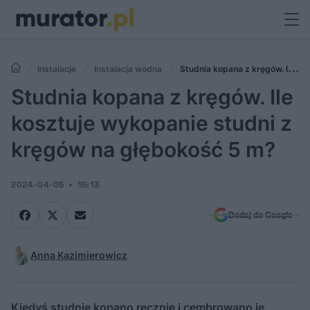
Instalacje
Instalacja wodna
Studnia kopana z kręgów. Ile
kosztuje wykopanie studni z kręgów na głębokość 5 m?
Studnia kopana z kręgów. Ile
kosztuje wykopanie studni z
kręgów na głębokość 5 m?
2024-04-05
15:13
Dodaj do Google
Anna Kazimierowicz
Kiedyś studnie kopano ręcznie i cembrowano je