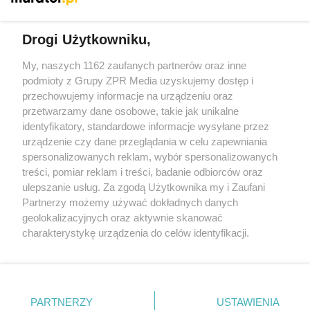
Więcej
Drogi Użytkowniku,
My, naszych 1162 zaufanych partnerów oraz inne
Żaden utwór zamieszczony w serwisie nie może być powielany i
podmioty z Grupy ZPR Media uzyskujemy dostęp i
rozpowszechniany lub dalej rozpowszechniany w jakikolwiek
sposób (w tym także elektroniczny lub mechaniczny) na
przechowujemy informacje na urządzeniu oraz
jakimkolwiek polu eksploatacji w jakiejkolwiek formie, włącznie z
przetwarzamy dane osobowe, takie jak unikalne
umieszczaniem w Internecie bez pisemnej zgody właściciela praw.
Jakiekolwiek użycie lub wykorzystanie utworów w całości lub w
identyfikatory, standardowe informacje wysyłane przez
części z naruszeniem prawa, tzn. bez właściwej zgody, jest
urządzenie czy dane przeglądania w celu zapewniania
zabronione pod groźbą kary i może być ścigane prawnie.
spersonalizowanych reklam, wybór spersonalizowanych
treści, pomiar reklam i treści, badanie odbiorców oraz
ulepszanie usług. Za zgodą Użytkownika my i Zaufani
Partnerzy możemy używać dokładnych danych
geolokalizacyjnych oraz aktywnie skanować
charakterystykę urządzenia do celów identyfikacji.
O nas
Ponieważ cenimy Twoją prywatność, prosimy o zgodę na
korzystanie z tych technologii poprzez kliknięcie
Informacje prawne
„Akceptuję”. Zgoda jest dobrowolna i zawsze możesz ją
zmienić/wycofać klikając przycisk ustawień prywatności
Nasze serwisy
PARTNERZY
USTAWIENIA