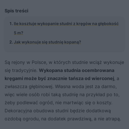
Spis treści
Ile kosztuje wykopanie studni z kręgów na głębokość
5 m?
Jak wykonuje się studnię kopaną?
Są rejony w Polsce, w których studnie wciąż wykonuje
się tradycyjnie.
Wykopana studnia ocembrowana
kręgami może być znacznie tańsza od wierconej
, a
zwłaszcza głębinowej. Własna woda jest za darmo,
więc wiele osób robi taką studnię na przykład po to,
żeby podlewać ogród, nie martwiąc się o koszty.
Dekoracyjna obudowa studni będzie dodatkową
ozdobą ogrodu, na dodatek prawdziwą, a nie atrapą.