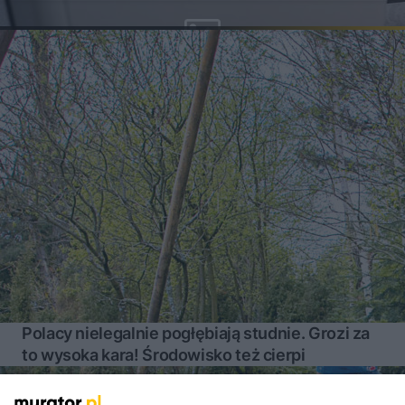
Polacy nielegalnie pogłębiają studnie. Grozi za
to wysoka kara! Środowisko też cierpi