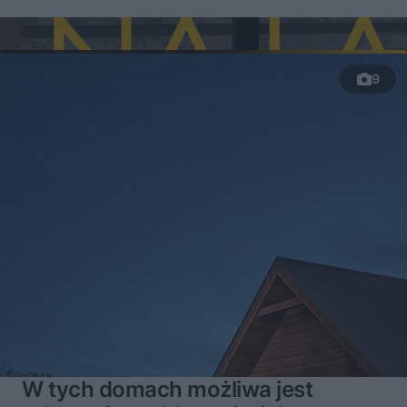
9
W tych domach możliwa jest