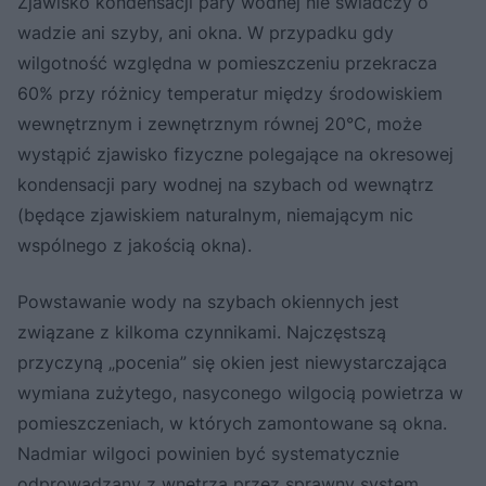
Zjawisko kondensacji pary wodnej nie świadczy o
wadzie ani szyby, ani okna. W przypadku gdy
wilgotność względna w pomieszczeniu przekracza
60% przy różnicy temperatur między środowiskiem
wewnętrznym i zewnętrznym równej 20°C, może
wystąpić zjawisko fizyczne polegające na okresowej
kondensacji pary wodnej na szybach od wewnątrz
(będące zjawiskiem naturalnym, niemającym nic
wspólnego z jakością okna).
Powstawanie wody na szybach okiennych jest
związane z kilkoma czynnikami. Najczęstszą
przyczyną „pocenia” się okien jest niewystarczająca
wymiana zużytego, nasyconego wilgocią powietrza w
pomieszczeniach, w których zamontowane są okna.
Nadmiar wilgoci powinien być systematycznie
odprowadzany z wnętrza przez sprawny system