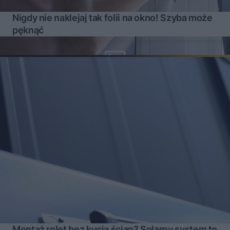
Nigdy nie naklejaj tak folii na okno! Szyba może
pęknąć
Montaż rolet bez kucia ścian? Solarny system to