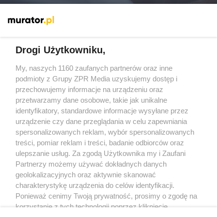
Więcej
Drogi Użytkowniku,
My, naszych 1160 zaufanych partnerów oraz inne
Żaden utwór zamieszczony w serwisie nie może być powielany i
rozpowszechniany lub dalej rozpowszechniany w jakikolwiek sposób
podmioty z Grupy ZPR Media uzyskujemy dostęp i
(w tym także elektroniczny lub mechaniczny) na jakimkolwiek polu
przechowujemy informacje na urządzeniu oraz
eksploatacji w jakiejkolwiek formie, włącznie z umieszczaniem w
przetwarzamy dane osobowe, takie jak unikalne
Internecie bez pisemnej zgody właściciela praw. Jakiekolwiek użycie
lub wykorzystanie utworów w całości lub w części z naruszeniem
identyfikatory, standardowe informacje wysyłane przez
prawa, tzn. bez właściwej zgody, jest zabronione pod groźbą kary i
urządzenie czy dane przeglądania w celu zapewniania
może być ścigane prawnie.
spersonalizowanych reklam, wybór spersonalizowanych
treści, pomiar reklam i treści, badanie odbiorców oraz
ulepszanie usług. Za zgodą Użytkownika my i Zaufani
Partnerzy możemy używać dokładnych danych
geolokalizacyjnych oraz aktywnie skanować
charakterystykę urządzenia do celów identyfikacji.
O nas
Ponieważ cenimy Twoją prywatność, prosimy o zgodę na
korzystanie z tych technologii poprzez kliknięcie
Informacje prawne