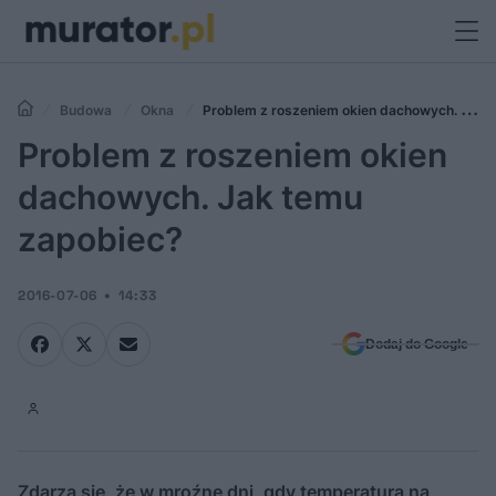
Budowa
Okna
Problem z roszeniem okien dachowych. Jak
temu zapobiec?
Problem z roszeniem okien
dachowych. Jak temu
zapobiec?
2016-07-06
14:33
Dodaj do Google
Zdarza się, że w mroźne dni, gdy temperatura na