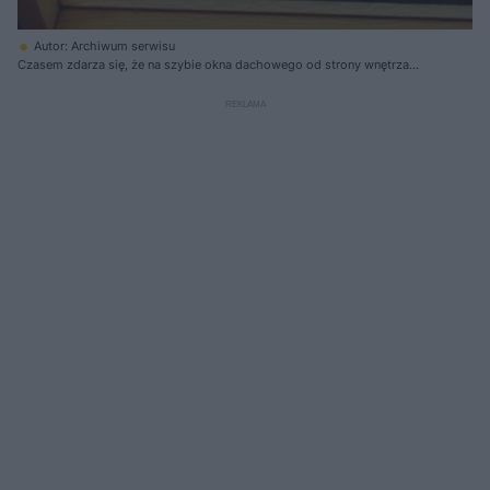
Autor: Archiwum serwisu
Czasem zdarza się, że na szybie okna dachowego od strony wnętrza
pomieszczenia skrapla się para wodna. Aby zapobiec temu zjawisku,
należy dbać o poprawną wentylację w domu