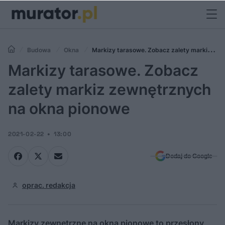
Budowa
Okna
Markizy tarasowe. Zobacz zalety markiz
zewnętrznych na okna pionowe
Markizy tarasowe. Zobacz
zalety markiz zewnętrznych
na okna pionowe
2021-02-22
13:00
Dodaj do Google
oprac. redakcja
Markizy zewnętrzne na okna pionowe to przesłony,