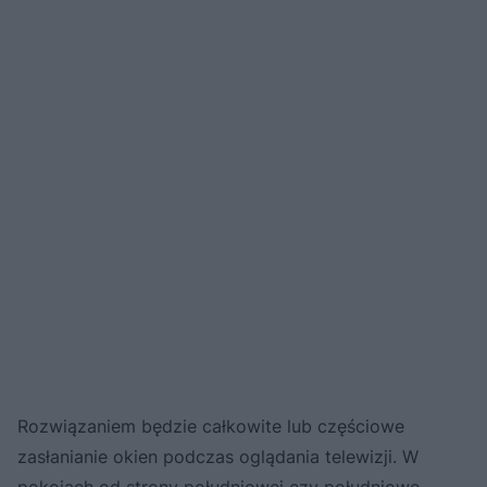
Rozwiązaniem będzie całkowite lub częściowe
zasłanianie okien podczas oglądania telewizji. W
pokojach od strony południowej czy południowo-