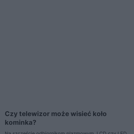
Czy telewizor może wisieć koło
kominka?
Na szczęście odbiornikom plazmowym, LCD czy LED