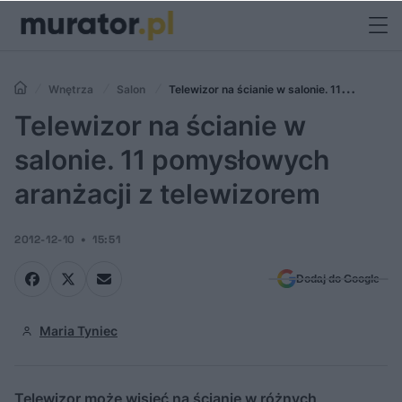
Wnętrza
Salon
Telewizor na ścianie w salonie. 11
pomysłowych aranżacji z telewizorem
Telewizor na ścianie w
salonie. 11 pomysłowych
aranżacji z telewizorem
2012-12-10
15:51
Dodaj do Google
Maria Tyniec
Telewizor może wisieć na ścianie w różnych