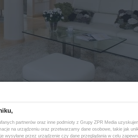
niku,
ateriały – drewno, kamień, skórę. Ich połączenie staje
fanych partnerów oraz inne podmioty z Grupy ZPR Media uzyskujem
ystyce. Zobacz dom, który zaprojektowała Małgorzata
cje na urządzeniu oraz przetwarzamy dane osobowe, takie jak unika
je wysyłane przez urządzenie czy dane przeglądania w celu zapewn