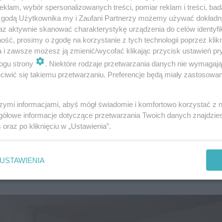
lory wnętrz
nie muszą być zróżnicowane, a jednocześn
klam, wybór spersonalizowanych treści, pomiar reklam i treści, bad
 zgodą Użytkownika my i Zaufani Partnerzy możemy używać dokład
az aktywnie skanować charakterystykę urządzenia do celów identyfi
ść, prosimy o zgodę na korzystanie z tych technologii poprzez klikn
a i zawsze możesz ją zmienić/wycofać klikając przycisk ustawień pr
ogu strony
. Niektóre rodzaje przetwarzania danych nie wymagaj
iwić się takiemu przetwarzaniu. Preferencje będą miały zastosowanie
szymi informacjami, abyś mógł świadomie i komfortowo korzystać z
gółowe informacje dotyczące przetwarzania Twoich danych znajdzi
s
oraz po kliknięciu w „Ustawienia”.
USTAWIENIA