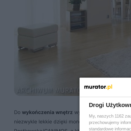
Drogi Użytkow
Do
wykończenia wnętrz
wykorzystano naturalne m
My, naszych 1162 zau
niezwykle lekkie dzięki monochromatycznej kolor
przechowujemy informa
standardowe informac