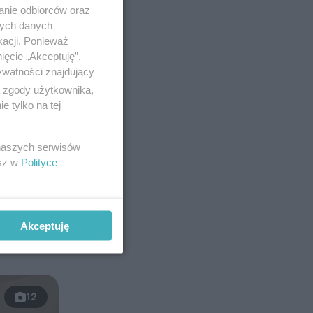
ie
anie odbiorców oraz
nych danych
kacji. Ponieważ
ięcie „Akceptuję”.
ywatności znajdujący
ą zgody użytkownika,
 tylko na tej
 naszych serwisów
esz w
Polityce
Akceptuję
12