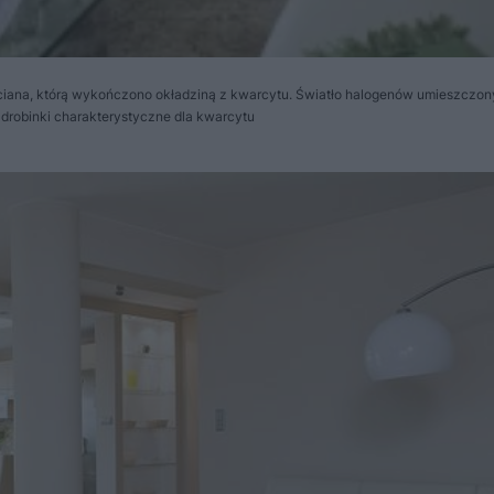
iana, którą wykończono okładziną z kwarcytu. Światło halogenów umieszczony
e drobinki charakterystyczne dla kwarcytu