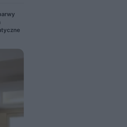
 barwy
a
atyczne