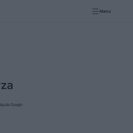
Menu
rza
daj do Google