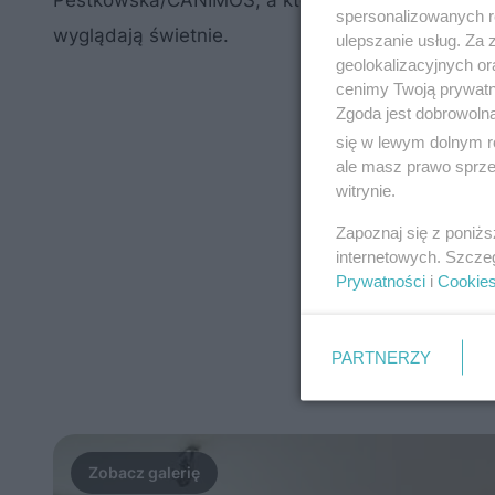
Pestkowska/CANIMOS, a który udowadnia, że
ko
spersonalizowanych re
wyglądają świetnie.
ulepszanie usług. Za
geolokalizacyjnych or
cenimy Twoją prywatno
Zgoda jest dobrowoln
się w lewym dolnym r
ale masz prawo sprzec
witrynie.
Zapoznaj się z poniż
internetowych. Szcze
Prywatności
i
Cookie
PARTNERZY