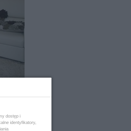
 się
y dostęp i
lne identyfikatory,
iania