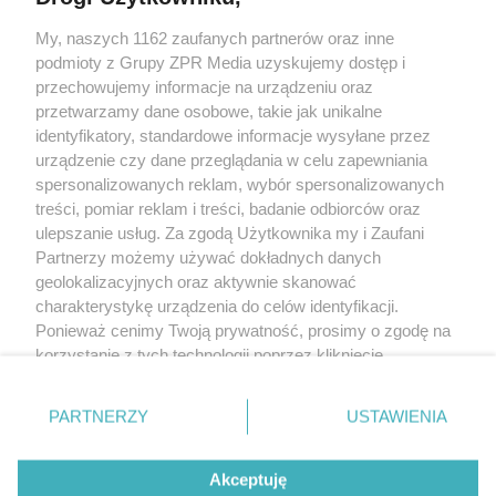
My, naszych 1162 zaufanych partnerów oraz inne
Żaden utwór zamieszczony w serwisie nie może być powielany i
rozpowszechniany lub dalej rozpowszechniany w jakikolwiek sposób
podmioty z Grupy ZPR Media uzyskujemy dostęp i
(w tym także elektroniczny lub mechaniczny) na jakimkolwiek polu
przechowujemy informacje na urządzeniu oraz
eksploatacji w jakiejkolwiek formie, włącznie z umieszczaniem w
przetwarzamy dane osobowe, takie jak unikalne
Internecie bez pisemnej zgody właściciela praw. Jakiekolwiek użycie
lub wykorzystanie utworów w całości lub w części z naruszeniem
identyfikatory, standardowe informacje wysyłane przez
prawa, tzn. bez właściwej zgody, jest zabronione pod groźbą kary i
urządzenie czy dane przeglądania w celu zapewniania
może być ścigane prawnie.
spersonalizowanych reklam, wybór spersonalizowanych
treści, pomiar reklam i treści, badanie odbiorców oraz
ulepszanie usług. Za zgodą Użytkownika my i Zaufani
Partnerzy możemy używać dokładnych danych
geolokalizacyjnych oraz aktywnie skanować
charakterystykę urządzenia do celów identyfikacji.
O nas
Ponieważ cenimy Twoją prywatność, prosimy o zgodę na
korzystanie z tych technologii poprzez kliknięcie
Informacje prawne
„Akceptuję”. Zgoda jest dobrowolna i zawsze możesz ją
zmienić/wycofać klikając przycisk ustawień prywatności
Nasze serwisy
PARTNERZY
USTAWIENIA
znajdujący się w lewym dolnym rogu strony
. Niektóre
© 2026 Grupa ZPR Media
rodzaje przetwarzania danych nie wymagają zgody
Akceptuję
użytkownika, ale masz prawo sprzeciwić się takiemu