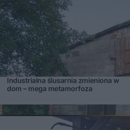
Industrialna ślusarnia zmieniona w
dom – mega metamorfoza