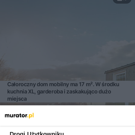
Całoroczny dom mobilny ma 17 m². W środku
kuchnia XL, garderoba i zaskakująco dużo
miejsca
Więcej
Drogi Użytkowniku,