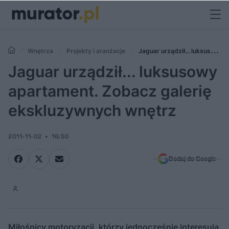
Wnętrza
Projekty i aranżacje
Jaguar urządził... luksusowy
apartament. Zobacz galerię ekskluzywnych wnętrz
Jaguar urządził... luksusowy
apartament. Zobacz galerię
ekskluzywnych wnętrz
2011-11-02
16:50
Dodaj do Google
Miłośnicy motoryzacji, którzy jednocześnie interesują