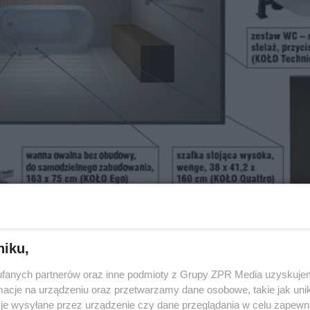
t 15 tys. zł, wymaga pewnego rygoru finansowego - nie 
niku,
na łazienkę z projektu Murator D09 -
Dom na 102
urzą
fanych partnerów oraz inne podmioty z Grupy ZPR Media uzyskujem
ego wnętrza, którego geometryczne formy będą złagod
cje na urządzeniu oraz przetwarzamy dane osobowe, takie jak unika
eriałów – drewna i trawertynu.
je wysyłane przez urządzenie czy dane przeglądania w celu zapewn