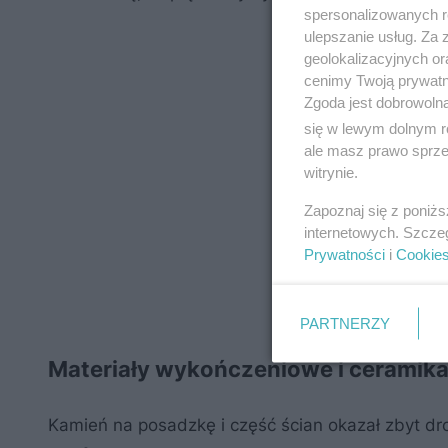
spersonalizowanych re
ulepszanie usług. Za
geolokalizacyjnych or
cenimy Twoją prywatno
Zgoda jest dobrowoln
się w lewym dolnym r
ale masz prawo sprzec
witrynie.
Zapoznaj się z poniż
internetowych. Szcze
Prywatności
i
Cookie
PARTNERZY
Materiały wykończeniowe i ceramik
Kamień na posadzkę i część ścian okazał zbyt dr