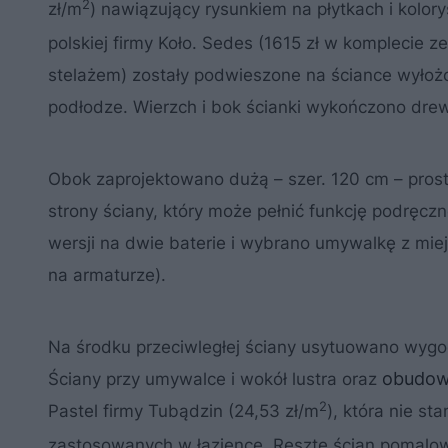
2
zł/m
) nawiązujący rysunkiem na płytkach i kolor
polskiej firmy Koło. Sedes (1615 zł w komplecie z
stelażem) zostały podwieszone na ściance wyłoż
podłodze. Wierzch i bok ścianki wykończono dr
Obok zaprojektowano dużą – szer. 120 cm – prost
strony ściany, który może pełnić funkcję podręcz
wersji na dwie baterie i wybrano umywalkę z mie
na armaturze).
Na środku przeciwległej ściany usytuowano wygod
obudow
Ściany przy umywalce i wokół lustra oraz
2
Pastel firmy Tubądzin (24,53 zł/m
), która nie st
zastosowanych w łazience. Resztę ścian pomalowa