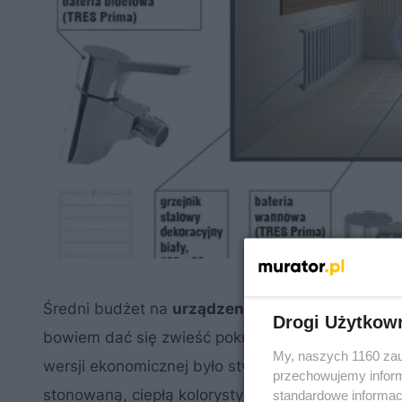
Średni budżet na
urządzenie łazienki
, jakim jes
Drogi Użytkow
bowiem dać się zwieść pokusom rynku. Pomysłem 
My, naszych 1160 zau
wersji ekonomicznej było stworzenie nowoczesn
przechowujemy informa
stonowaną, ciepłą kolorystyką zastosowanych mat
standardowe informac