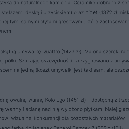
ystyką do naturalnego kamienia. Ceramikę dobrano z seri
bidet
e stelażem, deską i przyciskiem) oraz
(1372 zł mis
onej tymi samymi płytami gresowymi, które zastosowan
ewnem.
okątną umywalkę Quattro (1423 zł). Ma ona szeroki ran
nej półki. Szukając oszczędności, zrezygnowano z umyw
jscem na jedną (koszt umywalki jest taki sam, ale osz
ną owalną wannę Koło Ego (1451 zł) – dostępną z trzec
ę wanny
i ścianę nad nią wyłożono płytkami białej glazu
anowi wizualnej konkurencji dla pozostałych materiałów
no farbą do łazienek Caparol Samtex 7 (255 zł/10 l).