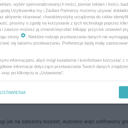
klam, wybór spersonalizowanych treści, pomiar reklam i treści, bad
 zgodą Użytkownika my i Zaufani Partnerzy możemy używać dokład
az aktywnie skanować charakterystykę urządzenia do celów identyfi
ść, prosimy o zgodę na korzystanie z tych technologii poprzez klikn
a i zawsze możesz ją zmienić/wycofać klikając przycisk ustawień pr
ogu strony
. Niektóre rodzaje przetwarzania danych nie wymagaj
iwić się takiemu przetwarzaniu. Preferencje będą miały zastosowanie
szymi informacjami, abyś mógł świadomie i komfortowo korzystać z
gółowe informacje dotyczące przetwarzania Twoich danych znajdzi
s
oraz po kliknięciu w „Ustawienia”.
USTAWIENIA
a
ogi jak na założony budżet, wybrano więc szlifowany gr