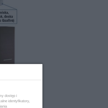
wolno
dzonej w
y dostęp i
zone
lne identyfikatory,
iania