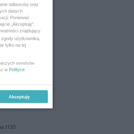
anie odbiorców oraz
nych danych
kacji. Ponieważ
ięcie „Akceptuję”.
ywatności znajdujący
ą zgody użytkownika,
 tylko na tej
 naszych serwisów
esz w
Polityce
Akceptuję
es (120