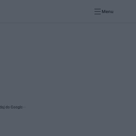
Menu
daj do Google