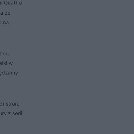
i Quattro
ka ze
o na
t od
alki w
czędzamy
h stron.
ry z serii