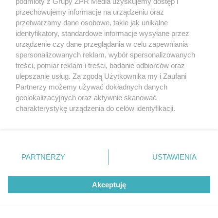
podmioty z Grupy ZPR Media uzyskujemy dostęp i
przechowujemy informacje na urządzeniu oraz
przetwarzamy dane osobowe, takie jak unikalne
identyfikatory, standardowe informacje wysyłane przez
urządzenie czy dane przeglądania w celu zapewniania
spersonalizowanych reklam, wybór spersonalizowanych
treści, pomiar reklam i treści, badanie odbiorców oraz
ulepszanie usług. Za zgodą Użytkownika my i Zaufani
Partnerzy możemy używać dokładnych danych
geolokalizacyjnych oraz aktywnie skanować
Co zrobić z gruzem po remoncie domu albo
charakterystykę urządzenia do celów identyfikacji.
mieszkania? Poznaj przepisy i ceny
Ponieważ cenimy Twoją prywatność, prosimy o zgodę na
korzystanie z tych technologii poprzez kliknięcie
„Akceptuję”. Zgoda jest dobrowolna i zawsze możesz ją
13
zmienić/wycofać klikając przycisk ustawień prywatności
PARTNERZY
USTAWIENIA
znajdujący się w lewym dolnym rogu strony
. Niektóre
rodzaje przetwarzania danych nie wymagają zgody
Akceptuję
użytkownika, ale masz prawo sprzeciwić się takiemu
przetwarzaniu. Preferencje będą miały zastosowanie tylko
na tej witrynie.