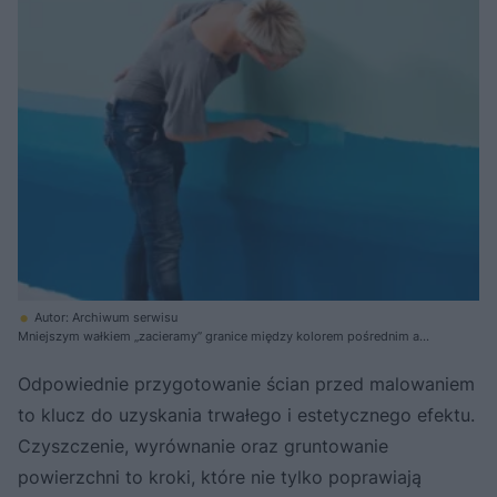
Autor: Archiwum serwisu
Mniejszym wałkiem „zacieramy” granice między kolorem pośrednim a
szafirowym, potem zaś – pośrednim a zielonym, dodając odpowiednio
odrobinę szafirowej farby dla przyciemnienia, a zielonej dla rozjaśnienia.
Odpowiednie przygotowanie ścian przed malowaniem
U góry – pomiędzy pasem zieleni a bielą – wykonujemy analogiczne
czynności, mieszając zieleń i biel.
to klucz do uzyskania trwałego i estetycznego efektu.
Czyszczenie, wyrównanie oraz gruntowanie
powierzchni to kroki, które nie tylko poprawiają