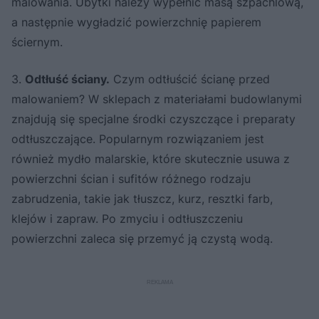
malowania. Ubytki należy wypełnić masą szpachlową,
a następnie wygładzić powierzchnię papierem
ściernym.
3.
Odtłuść ściany.
Czym odtłuścić ścianę przed
malowaniem? W sklepach z materiałami budowlanymi
znajdują się specjalne środki czyszczące i preparaty
odtłuszczające. Popularnym rozwiązaniem jest
również mydło malarskie, które skutecznie usuwa z
powierzchni ścian i sufitów różnego rodzaju
zabrudzenia, takie jak tłuszcz, kurz, resztki farb,
klejów i zapraw. Po zmyciu i odtłuszczeniu
powierzchni zaleca się przemyć ją czystą wodą.