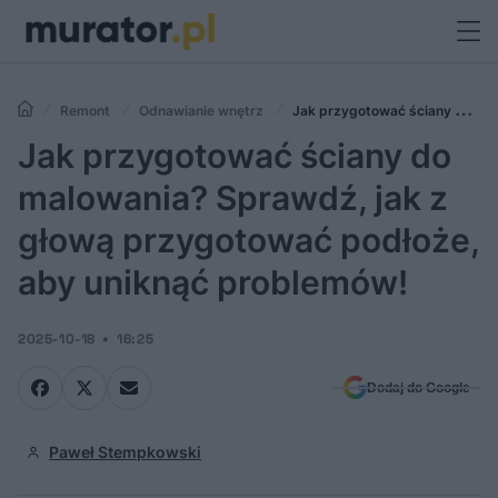
Remont
Odnawianie wnętrz
Jak przygotować ściany do
malowania? Sprawdź, jak z głową przygotować podłoże, aby uniknąć
Jak przygotować ściany do
problemów!
malowania? Sprawdź, jak z
głową przygotować podłoże,
aby uniknąć problemów!
2025-10-18
16:25
Dodaj do Google
Paweł Stempkowski