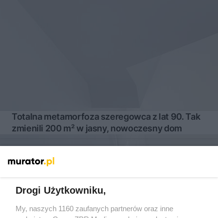
Totalna metamorfoza szeregowca z lat 90. Tak
zmienili 200 m² w jasny, nowoczesny dom
Drogi Użytkowniku,
My, naszych 1160 zaufanych partnerów oraz inne