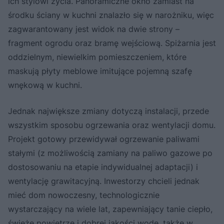
ich stylowi życia. Panoramiczne okno zamiast na
środku ściany w kuchni znalazło się w narożniku, więc
zagwarantowany jest widok na dwie strony –
fragment ogrodu oraz bramę wejściową. Spiżarnia jest
oddzielnym, niewielkim pomieszczeniem, które
maskują płyty meblowe imitujące pojemną szafę
wnękową w kuchni.
Jednak największe zmiany dotyczą instalacji, przede
wszystkim sposobu ogrzewania oraz wentylacji domu.
Projekt gotowy przewidywał ogrzewanie paliwami
stałymi (z możliwością zamiany na paliwo gazowe po
dostosowaniu na etapie indywidualnej adaptacji) i
wentylację grawitacyjną. Inwestorzy chcieli jednak
mieć dom nowoczesny, technologicznie
wystarczający na wiele lat, zapewniający tanie ciepło,
świeże powietrze i dobrej jakości wodę, także w