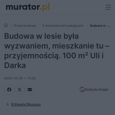
Przed budową
Z doświadczeń budujących
Budowa w lesie
była wyzwaniem, mieszkanie tu – przyjemnością. 100 m² Uli i Darka
Budowa w lesie była
wyzwaniem, mieszkanie tu –
przyjemnością. 100 m² Uli i
Darka
2024-12-24
11:22
Dodaj do Google
Elżbieta Długosz