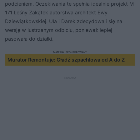
podcieniem. Oczekiwania te spełnia idealnie projekt
M
171 Leśny Zakątek
autorstwa architekt Ewy
Dziewiątkowskiej. Ula i Darek zdecydowali się na
wersję w lustrzanym odbiciu, ponieważ lepiej
pasowała do działki.
MATERIAŁ SPONSOROWANY
Murator Remontuje: Gładź szpachlowa od A do Z