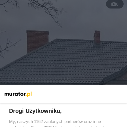
6
Trzy klasy zamiast sypialni? Tak
wygląda życie w dawnej, wiejskiej
Drogi Użytkowniku,
szkole
My, naszych 1162 zaufanych partnerów oraz inne