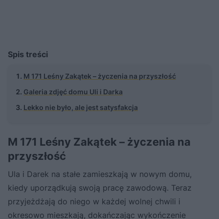
Spis treści
M 171 Leśny Zakątek – życzenia na przyszłość
Galeria zdjęć domu Uli i Darka
Lekko nie było, ale jest satysfakcja
M 171 Leśny Zakątek – życzenia na
przyszłość
Ula i Darek na stałe zamieszkają w nowym domu,
kiedy uporządkują swoją pracę zawodową. Teraz
przyjeżdżają do niego w każdej wolnej chwili i
okresowo mieszkają, dokańczając wykończenie