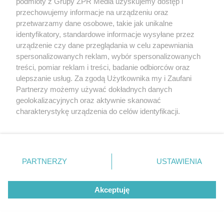
podmioty z Grupy ZPR Media uzyskujemy dostęp i
przechowujemy informacje na urządzeniu oraz
przetwarzamy dane osobowe, takie jak unikalne
identyfikatory, standardowe informacje wysyłane przez
urządzenie czy dane przeglądania w celu zapewniania
spersonalizowanych reklam, wybór spersonalizowanych
treści, pomiar reklam i treści, badanie odbiorców oraz
ulepszanie usług. Za zgodą Użytkownika my i Zaufani
Partnerzy możemy używać dokładnych danych
geolokalizacyjnych oraz aktywnie skanować
charakterystykę urządzenia do celów identyfikacji.
Ponieważ cenimy Twoją prywatność, prosimy o zgodę na
korzystanie z tych technologii poprzez kliknięcie
„Akceptuję”. Zgoda jest dobrowolna i zawsze możesz ją
zmienić/wycofać klikając przycisk ustawień prywatności
PARTNERZY
USTAWIENIA
znajdujący się w lewym dolnym rogu strony
. Niektóre
rodzaje przetwarzania danych nie wymagają zgody
Akceptuję
użytkownika, ale masz prawo sprzeciwić się takiemu
Przedwojenny dom z czerwonej
przetwarzaniu. Preferencje będą miały zastosowanie tylko
cegły przeszedł długą drogę,
na tej witrynie.