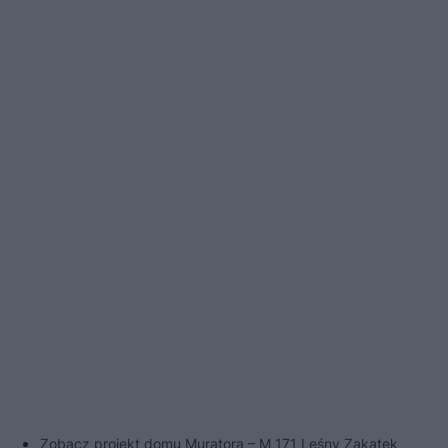
Zobacz projekt domu Muratora – M 171 Leśny Zakątek