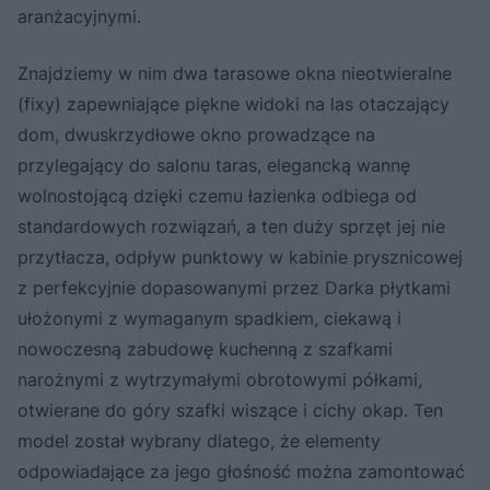
aranżacyjnymi.
Znajdziemy w nim dwa tarasowe okna nieotwieralne
(fixy) zapewniające piękne widoki na las otaczający
dom, dwuskrzydłowe okno prowadzące na
przylegający do salonu taras, elegancką wannę
wolnostojącą dzięki czemu łazienka odbiega od
standardowych rozwiązań, a ten duży sprzęt jej nie
przytłacza, odpływ punktowy w kabinie prysznicowej
z perfekcyjnie dopasowanymi przez Darka płytkami
ułożonymi z wymaganym spadkiem, ciekawą i
nowoczesną zabudowę kuchenną z szafkami
narożnymi z wytrzymałymi obrotowymi półkami,
otwierane do góry szafki wiszące i cichy okap. Ten
model został wybrany dlatego, że elementy
odpowiadające za jego głośność można zamontować