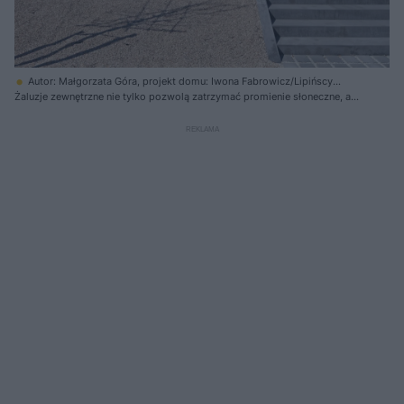
Autor: Małgorzata Góra, projekt domu: Iwona Fabrowicz/Lipińscy
Domy
Żaluzje zewnętrzne nie tylko pozwolą zatrzymać promienie słoneczne, ale
też wzbogacają wygląd elewacji