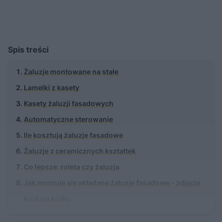
Spis treści
Żaluzje montowane na stałe
Lamelki z kasety
Kasety żaluzji fasadowych
Automatyczne sterowanie
Ile kosztują żaluzje fasadowe
Żaluzje z ceramicznych kształtek
Co lepsze: roleta czy żaluzja
Jak montuje się składane żaluzje fasadowe - zdjęcia
krok po kroku