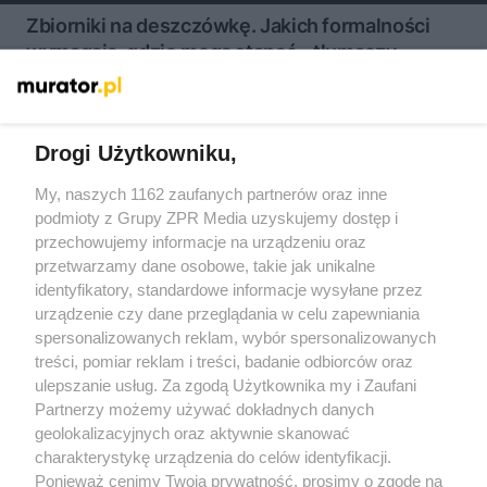
Zbiorniki na deszczówkę. Jakich formalności
wymagają, gdzie mogą stanąć – tłumaczy
prawnik
Drogi Użytkowniku,
My, naszych 1162 zaufanych partnerów oraz inne
Żaden utwór zamieszczony w serwisie nie może być powielany i
rozpowszechniany lub dalej rozpowszechniany w jakikolwiek sposób
podmioty z Grupy ZPR Media uzyskujemy dostęp i
(w tym także elektroniczny lub mechaniczny) na jakimkolwiek polu
przechowujemy informacje na urządzeniu oraz
eksploatacji w jakiejkolwiek formie, włącznie z umieszczaniem w
przetwarzamy dane osobowe, takie jak unikalne
Internecie bez pisemnej zgody właściciela praw. Jakiekolwiek użycie
lub wykorzystanie utworów w całości lub w części z naruszeniem
identyfikatory, standardowe informacje wysyłane przez
prawa, tzn. bez właściwej zgody, jest zabronione pod groźbą kary i
urządzenie czy dane przeglądania w celu zapewniania
może być ścigane prawnie.
spersonalizowanych reklam, wybór spersonalizowanych
treści, pomiar reklam i treści, badanie odbiorców oraz
ulepszanie usług. Za zgodą Użytkownika my i Zaufani
Partnerzy możemy używać dokładnych danych
geolokalizacyjnych oraz aktywnie skanować
charakterystykę urządzenia do celów identyfikacji.
O nas
Ponieważ cenimy Twoją prywatność, prosimy o zgodę na