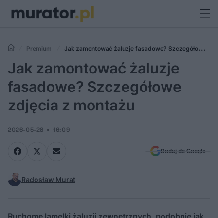
Premium
Jak zamontować żaluzje fasadowe? Szczegółowe
zdjęcia z montażu
Jak zamontować żaluzje
fasadowe? Szczegółowe
zdjęcia z montażu
2026-05-28
16:09
Dodaj do Google
Radosław Murat
Ruchome lamelki żaluzji zewnętrznych, podobnie jak