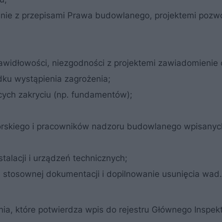
dnie z przepisami Prawa budowlanego, projektemi pozw
rawidłowości, niezgodności z projektemi zawiadomienie 
ku wystąpienia zagrożenia;
cych zakryciu (np. fundamentów);
storskiego i pracowników nadzoru budowlanego wpisanyc
alacji i urządzeń technicznych;
e stosownej dokumentacji i dopilnowanie usunięcia wad.
a, które potwierdza wpis do rejestru Głównego Inspek