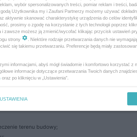
mie i zawrzeć w niej zakres obowiązków kierownika. Sk
klam, wybór spersonalizowanych treści, pomiar reklam i treści, bad
 zgodą Użytkownika my i Zaufani Partnerzy możemy używać dokład
az aktywnie skanować charakterystykę urządzenia do celów identyfi
ść, prosimy o zgodę na korzystanie z tych technologii poprzez klikn
a i zawsze możesz ją zmienić/wycofać klikając przycisk ustawień pr
ogu strony
. Niektóre rodzaje przetwarzania danych nie wymagaj
iwić się takiemu przetwarzaniu. Preferencje będą miały zastosowanie
szymi informacjami, abyś mógł świadomie i komfortowo korzystać z
gółowe informacje dotyczące przetwarzania Twoich danych znajdzi
s
oraz po kliknięciu w „Ustawienia”.
USTAWIENIA
ieczenie terenu budowy;
u;