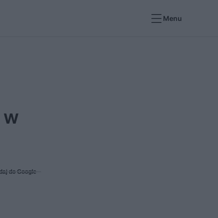
Menu
 w
daj do Google