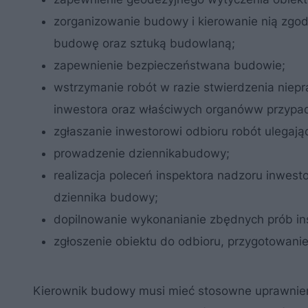
zorganizowanie budowy i kierowanie nią zgo
budowę oraz sztuką budowlaną;
zapewnienie bezpieczeństwana budowie;
wstrzymanie robót w razie stwierdzenia niep
inwestora oraz właściwych organóww przypad
zgłaszanie inwestorowi odbioru robót ulegają
prowadzenie dziennikabudowy;
realizacja poleceń inspektora nadzoru inwe
dziennika budowy;
dopilnowanie wykonanianie zbędnych prób inst
zgłoszenie obiektu do odbioru, przygotowani
Kierownik budowy musi mieć stosowne uprawnieni