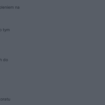
oleniem na
o tym
h do
toratu