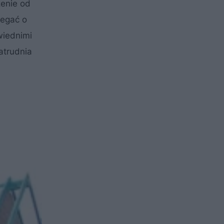
enie od
iegać o
wiednimi
atrudnia