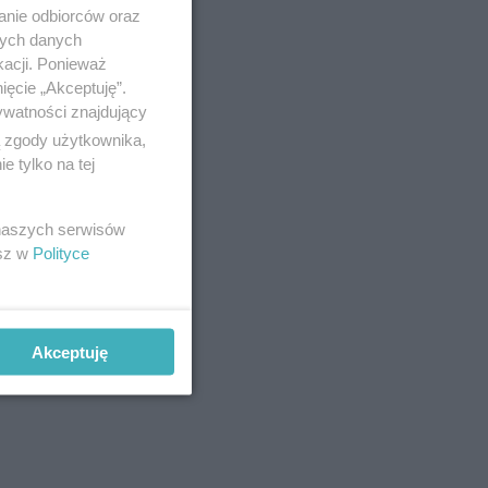
ładają się
anie odbiorców oraz
nych danych
kacji. Ponieważ
ięcie „Akceptuję”.
ywatności znajdujący
ą zgody użytkownika,
 tylko na tej
 naszych serwisów
esz w
Polityce
Akceptuję