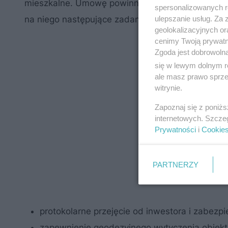
mieszkalne. Umowę powinniśmy sporządzić na piś
spersonalizowanych re
ulepszanie usług. Za
na niego następujące zadania:
geolokalizacyjnych or
cenimy Twoją prywatno
Zgoda jest dobrowoln
się w lewym dolnym r
ale masz prawo sprzec
witrynie.
Zapoznaj się z poniż
internetowych. Szcze
Prywatności
i
Cookie
PARTNERZY
protokolarne przejęcie od inwestora i zabezp
zapewnienie geodezyjnego wytyczenia obiekt