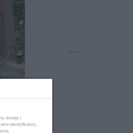
m.
y dostęp i
lne identyfikatory,
h jak domy
iania