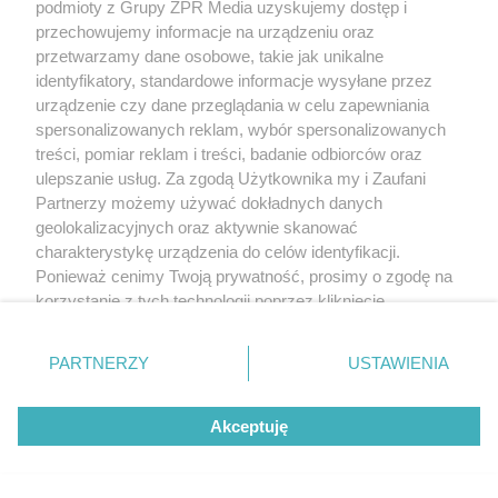
podmioty z Grupy ZPR Media uzyskujemy dostęp i
przechowujemy informacje na urządzeniu oraz
przetwarzamy dane osobowe, takie jak unikalne
identyfikatory, standardowe informacje wysyłane przez
Podatek od nieruchomości w 2026 rok. Płacimy
urządzenie czy dane przeglądania w celu zapewniania
wciąż coraz więcej, a 15 marca mija termin
spersonalizowanych reklam, wybór spersonalizowanych
zapłaty
treści, pomiar reklam i treści, badanie odbiorców oraz
ulepszanie usług. Za zgodą Użytkownika my i Zaufani
Partnerzy możemy używać dokładnych danych
geolokalizacyjnych oraz aktywnie skanować
charakterystykę urządzenia do celów identyfikacji.
Ponieważ cenimy Twoją prywatność, prosimy o zgodę na
korzystanie z tych technologii poprzez kliknięcie
„Akceptuję”. Zgoda jest dobrowolna i zawsze możesz ją
zmienić/wycofać klikając przycisk ustawień prywatności
PARTNERZY
USTAWIENIA
znajdujący się w lewym dolnym rogu strony
. Niektóre
rodzaje przetwarzania danych nie wymagają zgody
Akceptuję
użytkownika, ale masz prawo sprzeciwić się takiemu
przetwarzaniu. Preferencje będą miały zastosowanie tylko
na tej witrynie.