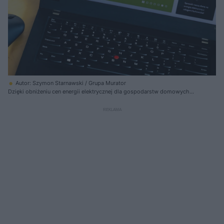
Autor: Szymon Starnawski / Grupa Murator
Dzięki obniżeniu cen energii elektrycznej dla gospodarstw domowych
większość rodzin zapłaci za prąd w 2023 roku nawet 125 zł mniej niż
wynikało to z wcześniejszych wyliczeń