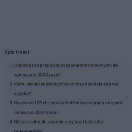
Spis treści
Obniżka cen prądu dla gospodarstw domowych: ile
wyniesie w 2023 roku?
Komu zakład energetyczny odliczy nadpłatę za prąd
szybko?
Kto zwrot 125 zł z tytułu obniżenia cen prądu otrzyma
dopiero w 2024 roku?
Niższe rachunki za pobierany prąd także dla
prosumentów