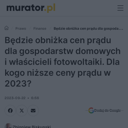
Prawo
Finanse
Będzie obniżka cen prądu dla gospodarstw
domowych i właścicieli fotowoltaiki. Dla kogo niższe ceny prądu w
Będzie obniżka cen prądu
2023?
dla gospodarstw domowych
i właścicieli fotowoltaiki. Dla
kogo niższe ceny prądu w
2023?
2023-09-22
6:56
Dodaj do Google
Zbigniew Biskupski