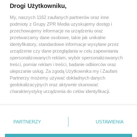
Drogi Użytkowniku,
My, naszych 1162 zaufanych partnerów oraz inne
Żaden utwór zamieszczony w serwisie nie może być powielany i
podmioty z Grupy ZPR Media uzyskujemy dostęp i
rozpowszechniany lub dalej rozpowszechniany w jakikolwiek
sposób (w tym także elektroniczny lub mechaniczny) na
przechowujemy informacje na urządzeniu oraz
jakimkolwiek polu eksploatacji w jakiejkolwiek formie, włącznie z
przetwarzamy dane osobowe, takie jak unikalne
umieszczaniem w Internecie bez pisemnej zgody właściciela praw.
Jakiekolwiek użycie lub wykorzystanie utworów w całości lub w
identyfikatory, standardowe informacje wysyłane przez
części z naruszeniem prawa, tzn. bez właściwej zgody, jest
urządzenie czy dane przeglądania w celu zapewniania
zabronione pod groźbą kary i może być ścigane prawnie.
spersonalizowanych reklam, wybór spersonalizowanych
treści, pomiar reklam i treści, badanie odbiorców oraz
ulepszanie usług. Za zgodą Użytkownika my i Zaufani
Partnerzy możemy używać dokładnych danych
geolokalizacyjnych oraz aktywnie skanować
charakterystykę urządzenia do celów identyfikacji.
O nas
Ponieważ cenimy Twoją prywatność, prosimy o zgodę na
korzystanie z tych technologii poprzez kliknięcie
Informacje prawne
„Akceptuję”. Zgoda jest dobrowolna i zawsze możesz ją
zmienić/wycofać klikając przycisk ustawień prywatności
Nasze serwisy
PARTNERZY
USTAWIENIA
znajdujący się w lewym dolnym rogu strony
. Niektóre
© 2026 Grupa ZPR Media
rodzaje przetwarzania danych nie wymagają zgody