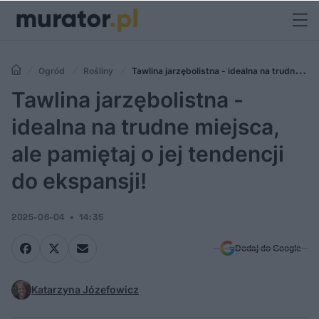
Ogród
Rośliny
Tawlina jarzębolistna - idealna na trudne
miejsca, ale pamiętaj o jej tendencji do ekspansji!
Tawlina jarzębolistna -
idealna na trudne miejsca,
ale pamiętaj o jej tendencji
do ekspansji!
2025-06-04
14:35
Dodaj do Google
Katarzyna Józefowicz