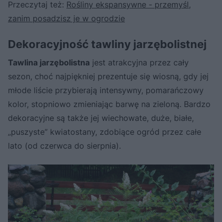
Przeczytaj też:
Rośliny ekspansywne - przemyśl,
zanim posadzisz je w ogrodzie
Dekoracyjność tawliny jarzębolistnej
Tawlina jarzębolistna
jest atrakcyjna przez cały
sezon, choć najpiękniej prezentuje się wiosną, gdy jej
młode liście przybierają intensywny, pomarańczowy
kolor, stopniowo zmieniając barwę na zieloną. Bardzo
dekoracyjne są także jej wiechowate, duże, białe,
„puszyste” kwiatostany, zdobiące ogród przez całe
lato (od czerwca do sierpnia).