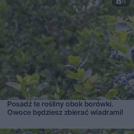
15
Posadź te rośliny obok borówki.
Owoce będziesz zbierać wiadrami!