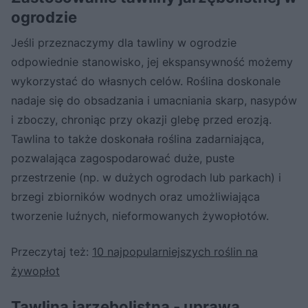
ogrodzie
Jeśli przeznaczymy dla tawliny w ogrodzie
odpowiednie stanowisko, jej ekspansywność możemy
wykorzystać do własnych celów. Roślina doskonale
nadaje się do obsadzania i umacniania skarp, nasypów
i zboczy, chroniąc przy okazji glebę przed erozją.
Tawlina to także doskonała roślina zadarniająca,
pozwalająca zagospodarować duże, puste
przestrzenie (np. w dużych ogrodach lub parkach) i
brzegi zbiorników wodnych oraz umożliwiająca
tworzenie luźnych, nieformowanych żywopłotów.
Przeczytaj też:
10 najpopularniejszych roślin na
żywopłot
Tawlina jarzębolistna - uprawa