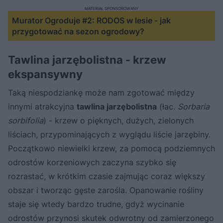
MATERIAŁ SPONSOROWANY
Murator Ogroduje #2: RODOS w lesie - jak
przygotować na sezon ogrodowy?
Tawlina jarzębolistna - krzew
ekspansywny
Taką niespodziankę może nam zgotować między
innymi atrakcyjna
tawlina jarzębolistna
(łac.
Sorbaria
sorbifolia
) - krzew o pięknych, dużych, zielonych
liściach, przypominających z wyglądu liście jarzębiny.
Początkowo niewielki krzew, za pomocą podziemnych
odrostów korzeniowych zaczyna szybko się
rozrastać, w krótkim czasie zajmując coraz większy
obszar i tworząc gęste zarośla. Opanowanie rośliny
staje się wtedy bardzo trudne, gdyż wycinanie
odrostów przynosi skutek odwrotny od zamierzonego