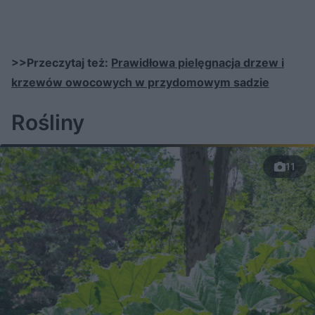
>>Przeczytaj też:
Prawidłowa pielęgnacja drzew i
krzewów owocowych w przydomowym sadzie
Rośliny
11