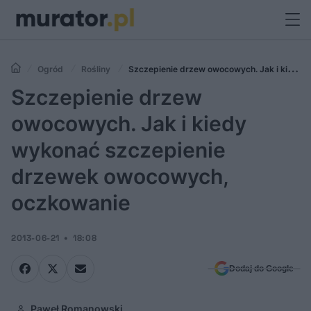
Ogród
Rośliny
Szczepienie drzew owocowych. Jak i kiedy
wykonać szczepienie drzewek owocowych, oczkowanie
Szczepienie drzew
owocowych. Jak i kiedy
wykonać szczepienie
drzewek owocowych,
oczkowanie
2013-06-21
18:08
Dodaj do Google
Paweł Romanowski