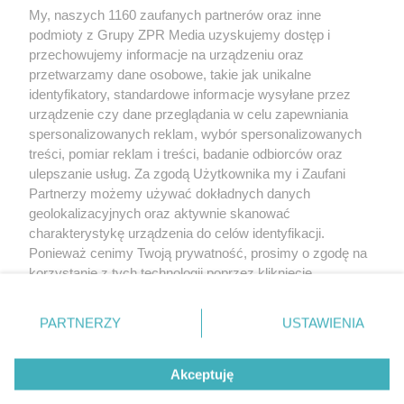
My, naszych 1160 zaufanych partnerów oraz inne
Żaden utwór zamieszczony w serwisie nie może być powielany i
rozpowszechniany lub dalej rozpowszechniany w jakikolwiek sposób
podmioty z Grupy ZPR Media uzyskujemy dostęp i
(w tym także elektroniczny lub mechaniczny) na jakimkolwiek polu
przechowujemy informacje na urządzeniu oraz
eksploatacji w jakiejkolwiek formie, włącznie z umieszczaniem w
przetwarzamy dane osobowe, takie jak unikalne
Internecie bez pisemnej zgody właściciela praw. Jakiekolwiek użycie
lub wykorzystanie utworów w całości lub w części z naruszeniem
identyfikatory, standardowe informacje wysyłane przez
prawa, tzn. bez właściwej zgody, jest zabronione pod groźbą kary i
urządzenie czy dane przeglądania w celu zapewniania
może być ścigane prawnie.
spersonalizowanych reklam, wybór spersonalizowanych
treści, pomiar reklam i treści, badanie odbiorców oraz
ulepszanie usług. Za zgodą Użytkownika my i Zaufani
Partnerzy możemy używać dokładnych danych
geolokalizacyjnych oraz aktywnie skanować
charakterystykę urządzenia do celów identyfikacji.
O nas
Ponieważ cenimy Twoją prywatność, prosimy o zgodę na
korzystanie z tych technologii poprzez kliknięcie
Informacje prawne
„Akceptuję”. Zgoda jest dobrowolna i zawsze możesz ją
zmienić/wycofać klikając przycisk ustawień prywatności
Nasze serwisy
PARTNERZY
USTAWIENIA
znajdujący się w lewym dolnym rogu strony
. Niektóre
© 2026 Grupa ZPR Media
rodzaje przetwarzania danych nie wymagają zgody
Akceptuję
użytkownika, ale masz prawo sprzeciwić się takiemu
przetwarzaniu. Preferencje będą miały zastosowanie tylko