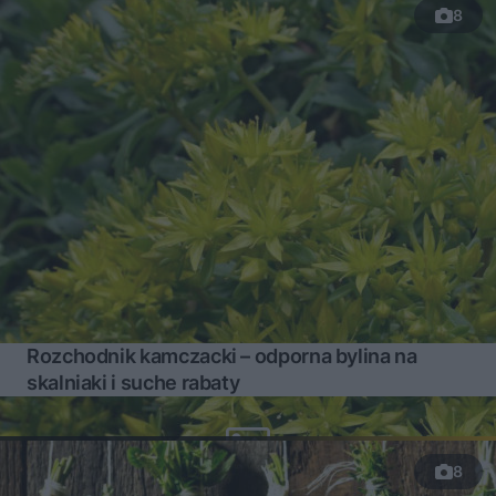
8
Rozchodnik kamczacki – odporna bylina na
skalniaki i suche rabaty
8