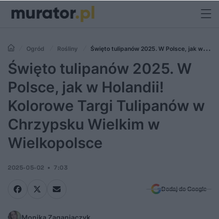
Ogród
Rośliny
Święto tulipanów 2025. W Polsce, jak w
Holandii! Kolorowe Targi Tulipanów w Chrzypsku Wielkim w
Święto tulipanów 2025. W
Wielkopolsce
Polsce, jak w Holandii!
Kolorowe Targi Tulipanów w
Chrzypsku Wielkim w
Wielkopolsce
2025-05-02
7:03
Dodaj do Google
Monika Zaganiaczyk