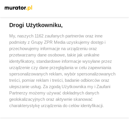
Więcej
Drogi Użytkowniku,
My, naszych 1162 zaufanych partnerów oraz inne
Żaden utwór zamieszczony w serwisie nie może być powielany i
podmioty z Grupy ZPR Media uzyskujemy dostęp i
rozpowszechniany lub dalej rozpowszechniany w jakikolwiek
sposób (w tym także elektroniczny lub mechaniczny) na
przechowujemy informacje na urządzeniu oraz
jakimkolwiek polu eksploatacji w jakiejkolwiek formie, włącznie z
przetwarzamy dane osobowe, takie jak unikalne
umieszczaniem w Internecie bez pisemnej zgody właściciela praw.
Jakiekolwiek użycie lub wykorzystanie utworów w całości lub w
identyfikatory, standardowe informacje wysyłane przez
części z naruszeniem prawa, tzn. bez właściwej zgody, jest
urządzenie czy dane przeglądania w celu zapewniania
zabronione pod groźbą kary i może być ścigane prawnie.
spersonalizowanych reklam, wybór spersonalizowanych
treści, pomiar reklam i treści, badanie odbiorców oraz
ulepszanie usług. Za zgodą Użytkownika my i Zaufani
Partnerzy możemy używać dokładnych danych
geolokalizacyjnych oraz aktywnie skanować
charakterystykę urządzenia do celów identyfikacji.
O nas
Ponieważ cenimy Twoją prywatność, prosimy o zgodę na
korzystanie z tych technologii poprzez kliknięcie
Informacje prawne
„Akceptuję”. Zgoda jest dobrowolna i zawsze możesz ją