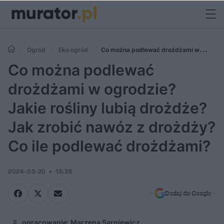
Ogród
Eko ogród
Co można podlewać drożdżami w
ogrodzie? Jakie rośliny lubią drożdże? Jak zrobić nawóz z drożdży?
Co można podlewać
Co ile podlewać drożdżami?
drożdżami w ogrodzie?
Jakie rośliny lubią drożdże?
Jak zrobić nawóz z drożdży?
Co ile podlewać drożdżami?
2024-03-20
13:35
Dodaj do Google
opracowanie: Marzena Sarniewicz