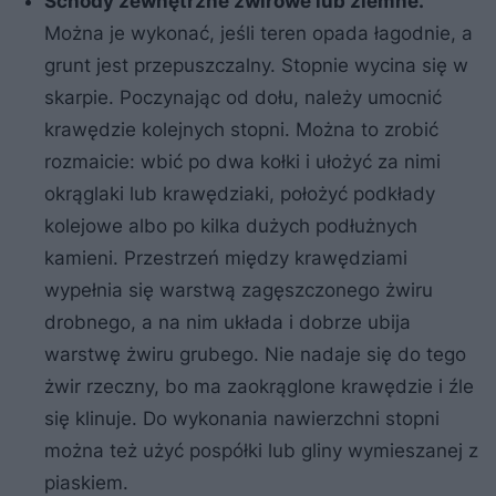
Schody
zewnętrzne
żwirowe lub ziemne.
Można je wykonać, jeśli teren opada łagodnie, a
grunt jest przepuszczalny. Stopnie wycina się w
skarpie. Poczynając od dołu, należy umocnić
krawędzie kolejnych stopni. Można to zrobić
rozmaicie: wbić po dwa kołki i ułożyć za nimi
okrąglaki lub krawędziaki, położyć podkłady
kolejowe albo po kilka dużych podłużnych
kamieni. Przestrzeń między krawędziami
wypełnia się warstwą zagęszczonego żwiru
drobnego, a na nim układa i dobrze ubija
warstwę żwiru grubego. Nie nadaje się do tego
żwir rzeczny, bo ma zaokrąglone krawędzie i źle
się klinuje. Do wykonania nawierzchni stopni
można też użyć pospółki lub gliny wymieszanej z
piaskiem.