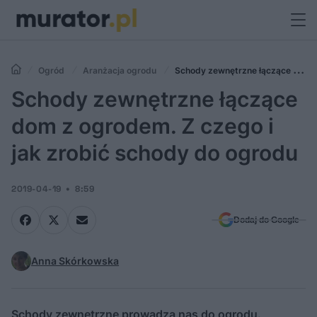
Ogród
Aranżacja ogrodu
Schody zewnętrzne łączące dom
z ogrodem. Z czego i jak zrobić schody do ogrodu
Schody zewnętrzne łączące
dom z ogrodem. Z czego i
jak zrobić schody do ogrodu
2019-04-19
8:59
Dodaj do Google
Anna Skórkowska
Schody zewnętrzne prowadzą nas do ogrodu.