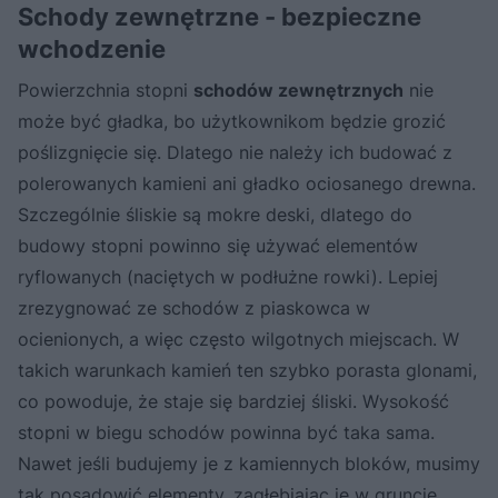
Schody zewnętrzne - bezpieczne
wchodzenie
Powierzchnia stopni
schodów zewnętrznych
nie
może być gładka, bo użytkownikom będzie grozić
poślizgnięcie się. Dlatego nie należy ich budować z
polerowanych kamieni ani gładko ociosanego drewna.
Szczególnie śliskie są mokre deski, dlatego do
budowy stopni powinno się używać elementów
ryflowanych (naciętych w podłużne rowki). Lepiej
zrezygnować ze schodów z piaskowca w
ocienionych, a więc często wilgotnych miejscach. W
takich warunkach kamień ten szybko porasta glonami,
co powoduje, że staje się bardziej śliski. Wysokość
stopni w biegu schodów powinna być taka sama.
Nawet jeśli budujemy je z kamiennych bloków, musimy
tak posadowić elementy, zagłębiając je w gruncie,