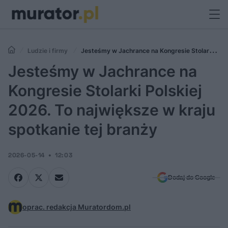
Ludzie i firmy
Jesteśmy w Jachrance na Kongresie Stolarki
Polskiej 2026. To największe w kraju spotkanie tej branży
Jesteśmy w Jachrance na
Kongresie Stolarki Polskiej
2026. To największe w kraju
spotkanie tej branży
2026-05-14
12:03
Dodaj do Google
oprac. redakcja Muratordom.pl