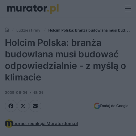
Ludzie i firmy
Holcim Polska: branża budowlana musi budować
odpowiedzialnie - z myślą o klimacie
Holcim Polska: branża
budowlana musi budować
odpowiedzialnie - z myślą o
klimacie
2025-06-24
18:21
Dodaj do Google
oprac. redakcja Muratordom.pl