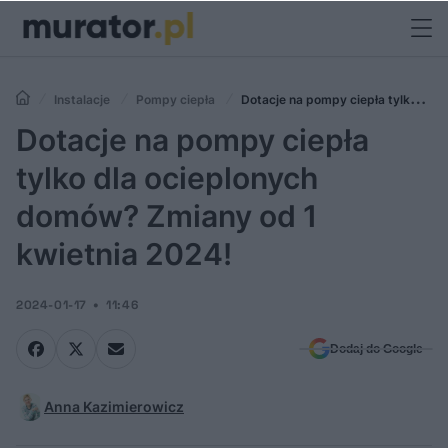
Instalacje
Pompy ciepła
Dotacje na pompy ciepła tylko dla
ocieplonych domów? Zmiany od 1 kwietnia 2024!
Dotacje na pompy ciepła
tylko dla ocieplonych
domów? Zmiany od 1
kwietnia 2024!
2024-01-17
11:46
Dodaj do Google
Anna Kazimierowicz