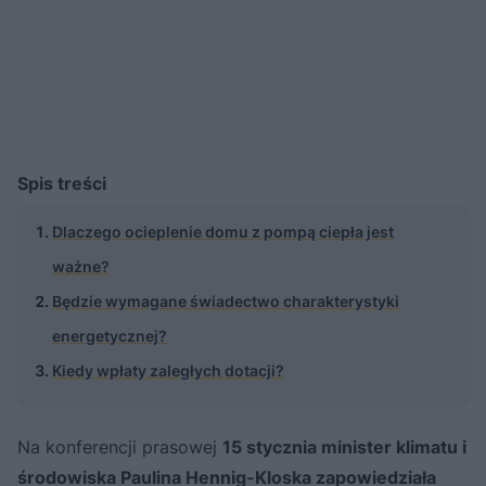
Spis treści
Dlaczego ocieplenie domu z pompą ciepła jest
ważne?
Będzie wymagane świadectwo charakterystyki
energetycznej?
Kiedy wpłaty zaległych dotacji?
Na konferencji prasowej
15 stycznia minister klimatu i
środowiska Paulina Hennig-Kloska zapowiedziała