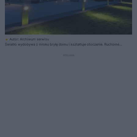
Autor: Archiwum serwisu
Światło wydobywa z mroku bryłę domu i kształtuje otoczenie. Ruchome
głowice lamp otaczających taras pozwalają sterować jego strumieniem
(fot. Spotline).