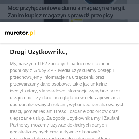
Moc przyłączeniowa domu a magazyn energii.
Zanim kupisz magazyn sprawdź przepisy
Więcej
Drogi Użytkowniku,
My, naszych 1162 zaufanych partnerów oraz inne
Żaden utwór zamieszczony w serwisie nie może być powielany i
rozpowszechniany lub dalej rozpowszechniany w jakikolwiek sposób
podmioty z Grupy ZPR Media uzyskujemy dostęp i
(w tym także elektroniczny lub mechaniczny) na jakimkolwiek polu
przechowujemy informacje na urządzeniu oraz
eksploatacji w jakiejkolwiek formie, włącznie z umieszczaniem w
przetwarzamy dane osobowe, takie jak unikalne
Internecie bez pisemnej zgody właściciela praw. Jakiekolwiek użycie
lub wykorzystanie utworów w całości lub w części z naruszeniem
identyfikatory, standardowe informacje wysyłane przez
prawa, tzn. bez właściwej zgody, jest zabronione pod groźbą kary i
urządzenie czy dane przeglądania w celu zapewniania
może być ścigane prawnie.
spersonalizowanych reklam, wybór spersonalizowanych
treści, pomiar reklam i treści, badanie odbiorców oraz
ulepszanie usług. Za zgodą Użytkownika my i Zaufani
Partnerzy możemy używać dokładnych danych
geolokalizacyjnych oraz aktywnie skanować
charakterystykę urządzenia do celów identyfikacji.