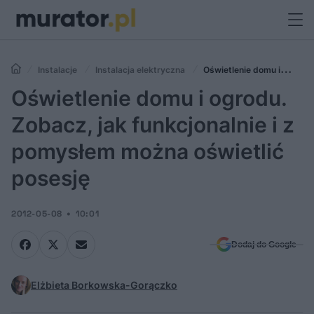
Instalacje
Instalacja elektryczna
Oświetlenie domu i
ogrodu. Zobacz, jak funkcjonalnie i z pomysłem można oświetlić
Oświetlenie domu i ogrodu.
posesję
Zobacz, jak funkcjonalnie i z
pomysłem można oświetlić
posesję
2012-05-08
10:01
Dodaj do Google
Elżbieta Borkowska-Gorączko