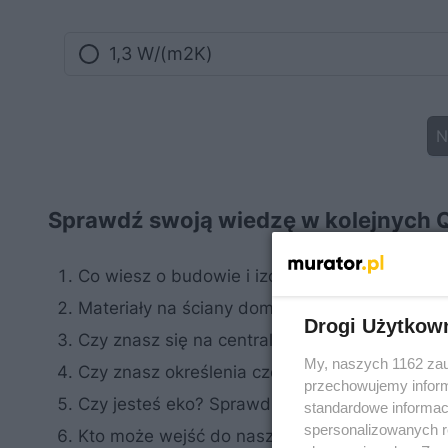
1,3 W/(m2K)
N
Sprawdź swoją wiedzę w kolejnych
Co wiesz o budowie i izolacji fundamentów?
Materiały na ściany domu – czy wiesz z czego
Drogi Użytkow
Czy znasz się na centralnym ogrzewaniu?
My, naszych 1162 zau
Czy znasz określenia często używane przez
przechowujemy informa
Czy jesteś eko? Sprawdź, co wiesz o ekologii
standardowe informac
spersonalizowanych re
Kto może wejść do naszego domu bez pozwo