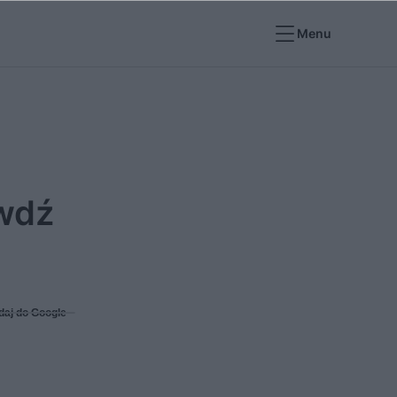
Menu
awdź
daj do Google