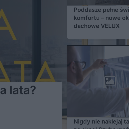
Poddasze pełne świa
komfortu – nowe o
dachowe VELUX
a lata?
Nigdy nie naklejaj tak