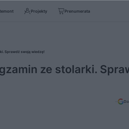
Remont
Projekty
Prenumerata
rki. Sprawdź swoją wiedzę!
egzamin ze stolarki. Spr
Do