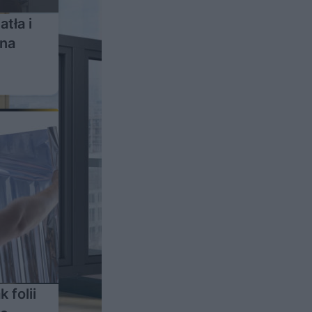
tła i
kna
 folii