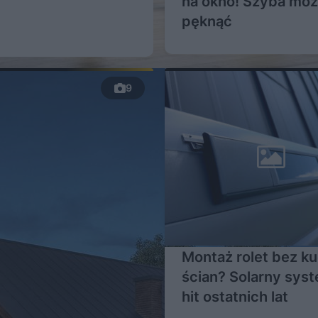
na okno! Szyba mo
pęknąć
9
Montaż rolet bez ku
ścian? Solarny syst
hit ostatnich lat