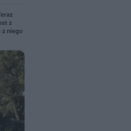
Teraz
est z
 z niego