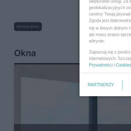
ulepszanie usług. Za
geolokalizacyjnych or
cenimy Twoją prywatno
Zgoda jest dobrowoln
Remont domu
się w lewym dolnym r
ale masz prawo sprzec
witrynie.
Okna
Zapoznaj się z poniż
internetowych. Szcze
Prywatności
i
Cookie
PARTNERZY