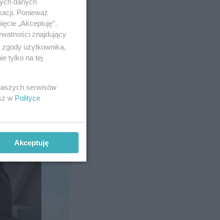
nych danych
kacji. Ponieważ
ięcie „Akceptuję”.
ywatności znajdujący
ą zgody użytkownika,
 tylko na tej
 naszych serwisów
esz w
Polityce
AŁ SPONSOROWANY
Akceptuję