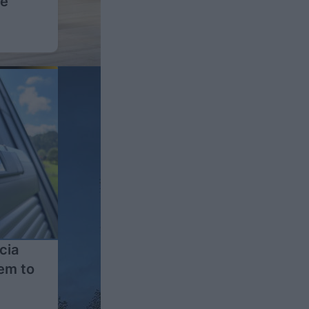
że
cia
em to