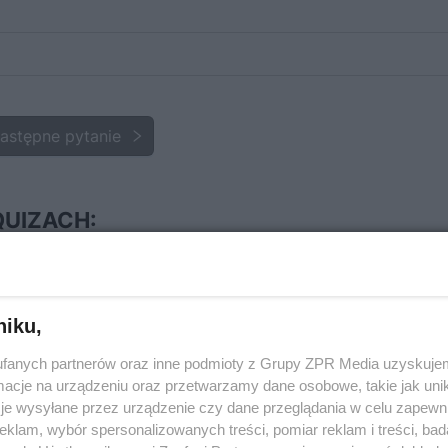
astępne pytanie
 QUIZACH:
 i jak budować?
niku,
fanych partnerów oraz inne podmioty z Grupy ZPR Media uzyskujem
 budowlańców?
cje na urządzeniu oraz przetwarzamy dane osobowe, takie jak unika
?
je wysyłane przez urządzenie czy dane przeglądania w celu zapewn
klam, wybór spersonalizowanych treści, pomiar reklam i treści, bad
lenia?