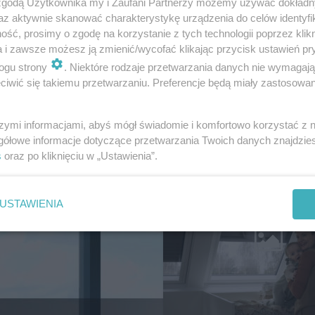
 zgodą Użytkownika my i Zaufani Partnerzy możemy używać dokład
az aktywnie skanować charakterystykę urządzenia do celów identyfi
ść, prosimy o zgodę na korzystanie z tych technologii poprzez klikn
a i zawsze możesz ją zmienić/wycofać klikając przycisk ustawień pr
ogu strony
. Niektóre rodzaje przetwarzania danych nie wymagaj
iwić się takiemu przetwarzaniu. Preferencje będą miały zastosowanie
szymi informacjami, abyś mógł świadomie i komfortowo korzystać z
gółowe informacje dotyczące przetwarzania Twoich danych znajdzi
s
oraz po kliknięciu w „Ustawienia”.
MATERI
USTAWIENIA