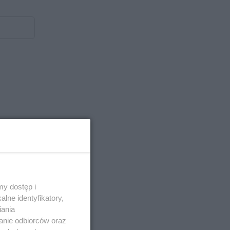
y dostęp i
lne identyfikatory,
iania
anie odbiorców oraz