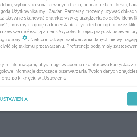
klam, wybór spersonalizowanych treści, pomiar reklam i treści, bad
 zgodą Użytkownika my i Zaufani Partnerzy możemy używać dokład
az aktywnie skanować charakterystykę urządzenia do celów identyfi
ść, prosimy o zgodę na korzystanie z tych technologii poprzez klikn
a i zawsze możesz ją zmienić/wycofać klikając przycisk ustawień pr
ogu strony
. Niektóre rodzaje przetwarzania danych nie wymagaj
iwić się takiemu przetwarzaniu. Preferencje będą miały zastosowanie
szymi informacjami, abyś mógł świadomie i komfortowo korzystać z
gółowe informacje dotyczące przetwarzania Twoich danych znajdzi
s
oraz po kliknięciu w „Ustawienia”.
ch
USTAWIENIA