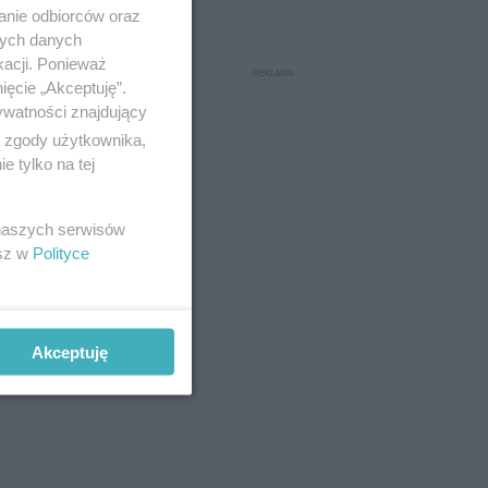
anie odbiorców oraz
nych danych
kacji. Ponieważ
ięcie „Akceptuję”.
ywatności znajdujący
ą zgody użytkownika,
 tylko na tej
 naszych serwisów
esz w
Polityce
Akceptuję