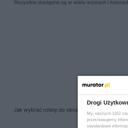
Wszystkie dostępne są w wielu wzorach i kolorac
Drogi Użytkow
Jak wybrać roletę do okna dachowego?
My, naszych 1162 zau
przechowujemy informa
standardowe informac