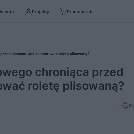
Remont
Projekty
Prenumerata
przed słońcem. Jak zamontować roletę plisowaną?
owego chroniąca przed
wać roletę plisowaną?
Do