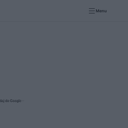
Menu
daj do Google