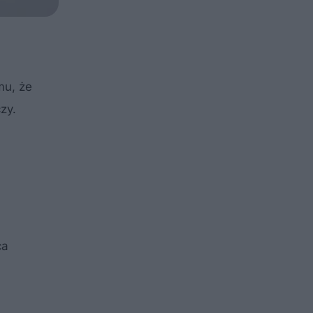
mu, że
zy.
ca