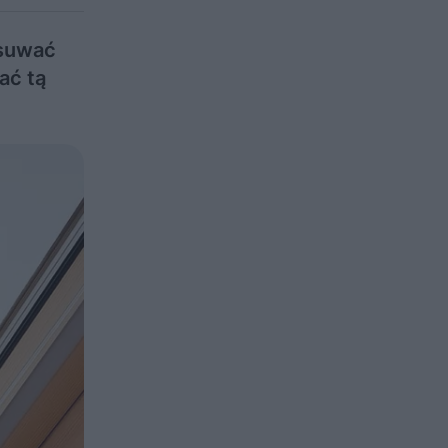
esuwać
ać tą