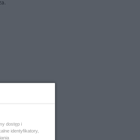
za.
y dostęp i
lne identyfikatory,
iania