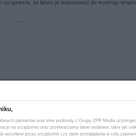
h co sprawia, że łatwo je dopasować do wystroju wnętr
niku,
fanych partnerów oraz inne podmioty z Grupy ZPR Media uzyskujem
cje na urządzeniu oraz przetwarzamy dane osobowe, takie jak unika
je wysyłane przez urządzenie czy dane przeglądania w celu zapewn