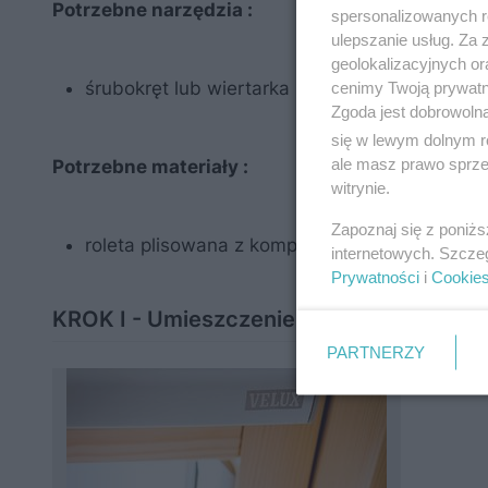
Potrzebne narzędzia :
spersonalizowanych re
ulepszanie usług. Za
geolokalizacyjnych or
śrubokręt lub wiertarka
cenimy Twoją prywatno
Zgoda jest dobrowoln
się w lewym dolnym r
ale masz prawo sprzec
Potrzebne materiały :
witrynie.
Zapoznaj się z poniż
roleta plisowana z kompletem montażowym
internetowych. Szcze
Prywatności
i
Cookie
KROK I - Umieszczenie rolety w zaczepa
PARTNERZY