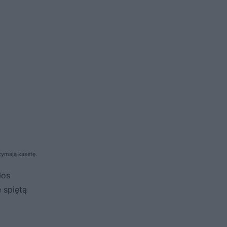
zymają kasetę.
łos
 spiętą