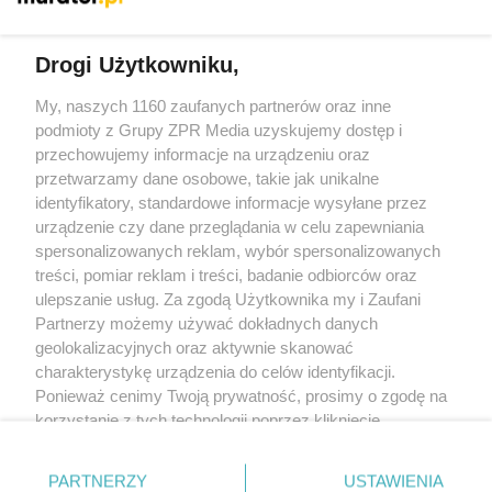
Drogi Użytkowniku,
My, naszych 1160 zaufanych partnerów oraz inne
Żaden utwór zamieszczony w serwisie nie może być powielany i
rozpowszechniany lub dalej rozpowszechniany w jakikolwiek sposób
podmioty z Grupy ZPR Media uzyskujemy dostęp i
(w tym także elektroniczny lub mechaniczny) na jakimkolwiek polu
przechowujemy informacje na urządzeniu oraz
eksploatacji w jakiejkolwiek formie, włącznie z umieszczaniem w
przetwarzamy dane osobowe, takie jak unikalne
Internecie bez pisemnej zgody właściciela praw. Jakiekolwiek użycie
lub wykorzystanie utworów w całości lub w części z naruszeniem
identyfikatory, standardowe informacje wysyłane przez
prawa, tzn. bez właściwej zgody, jest zabronione pod groźbą kary i
urządzenie czy dane przeglądania w celu zapewniania
może być ścigane prawnie.
spersonalizowanych reklam, wybór spersonalizowanych
treści, pomiar reklam i treści, badanie odbiorców oraz
ulepszanie usług. Za zgodą Użytkownika my i Zaufani
Partnerzy możemy używać dokładnych danych
geolokalizacyjnych oraz aktywnie skanować
charakterystykę urządzenia do celów identyfikacji.
O nas
Ponieważ cenimy Twoją prywatność, prosimy o zgodę na
korzystanie z tych technologii poprzez kliknięcie
Informacje prawne
„Akceptuję”. Zgoda jest dobrowolna i zawsze możesz ją
zmienić/wycofać klikając przycisk ustawień prywatności
Nasze serwisy
PARTNERZY
USTAWIENIA