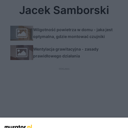
Jacek Samborski
Wilgotność powietrza w domu - jaka jest
optymalna, gdzie montować czujniki
wilgotności
Wentylacja grawitacyjna - zasady
prawidłowego działania