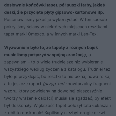
dosłownie końcówki tapet, pół puszki farby, jakieś
deski, źle przycięte płyty gipsowo-kartonowe itp.
Postanowiliśmy jakoś je wykorzystać. W ten sposób
pokryliśmy ściany w niektórych miejscach resztkami
tapet marki Omexco, a w innych marki Len-Tex.
Wyzwaniem było to, że tapety z różnych bajek
musieliśmy połączyć w spójną aranżację,
a
zapewniam – to o wiele trudniejsze niż wybieranie
wszystkiego według życzenia z katalogu. Trudniej też
było je przyklejać, bo resztki to nie pełna, nowa rolka,
a tu jeszcze raport
(przyp. red.:
powtarzalny fragment
wzoru, który powielany na dowolnej płaszczyźnie
tworzy wrażenie całości) musiał się zgadzać, by efekt
był doskonały. Większość tapet położył tata Łukasza i
zrobił to doskonale! Kupiliśmy niezbyt drogie drzwi