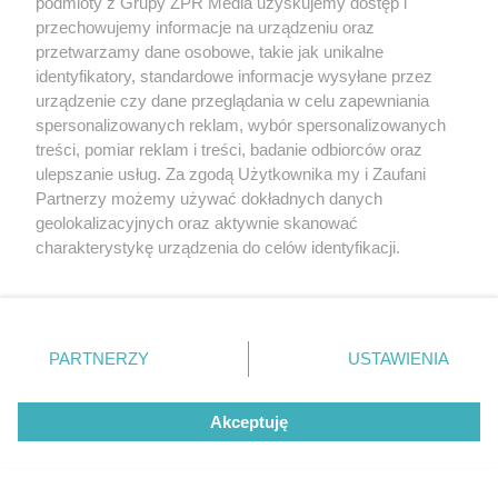
podmioty z Grupy ZPR Media uzyskujemy dostęp i
przechowujemy informacje na urządzeniu oraz
Strych w Łodzi zamieniony w
przetwarzamy dane osobowe, takie jak unikalne
rodzinny dom marzeń (200 m²)
identyfikatory, standardowe informacje wysyłane przez
urządzenie czy dane przeglądania w celu zapewniania
spersonalizowanych reklam, wybór spersonalizowanych
treści, pomiar reklam i treści, badanie odbiorców oraz
ulepszanie usług. Za zgodą Użytkownika my i Zaufani
Partnerzy możemy używać dokładnych danych
22
geolokalizacyjnych oraz aktywnie skanować
charakterystykę urządzenia do celów identyfikacji.
Ponieważ cenimy Twoją prywatność, prosimy o zgodę na
korzystanie z tych technologii poprzez kliknięcie
„Akceptuję”. Zgoda jest dobrowolna i zawsze możesz ją
zmienić/wycofać klikając przycisk ustawień prywatności
PARTNERZY
USTAWIENIA
znajdujący się w lewym dolnym rogu strony
. Niektóre
rodzaje przetwarzania danych nie wymagają zgody
Akceptuję
użytkownika, ale masz prawo sprzeciwić się takiemu
przetwarzaniu. Preferencje będą miały zastosowanie tylko
na tej witrynie.