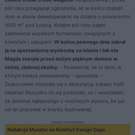
pół roku przeglądał ogłoszenia, aż w końcu znalazł
dom w stanie deweloperskim na działce o powierzchni
1000 m² pod Łodzią. Kolejne pół roku zajęło
załatwienie wszelkich formalności związanych z
kredytem i zakupem.
W końcu pewnego dnia zabrał
ją na spontaniczną wycieczkę za miasto i tak oto
Magda stanęła przed dużym pięknym domem w
cichej, zielonej okolicy.
– Powiedział, że to dom, w
którym kiedyś zamieszkamy – opowiada. –
Zaskoczenie mieszało się z ekscytacją. Łukasz trafił
idealnie! Wszystko mi się podobało, no i wiedziałam,
że dokonał najlepszego z możliwych wyboru, bo już
od lat pracował w branży budowlanej.
MATERIAŁ SPONSOROWANY
Redakcja Murator na Komfort Design Days