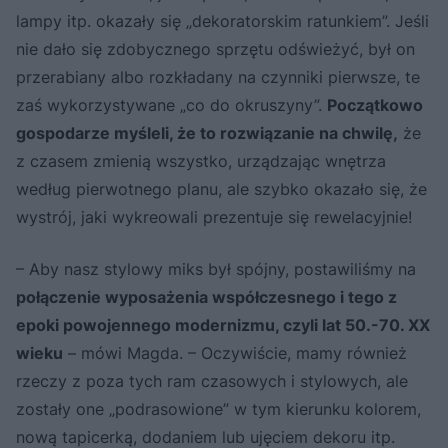
lampy itp. okazały się „dekoratorskim ratunkiem”. Jeśli
nie dało się zdobycznego sprzętu odświeżyć, był on
przerabiany albo rozkładany na czynniki pierwsze, te
zaś wykorzystywane „co do okruszyny”.
Początkowo
gospodarze myśleli, że to rozwiązanie na chwilę,
że
z czasem zmienią wszystko, urządzając wnętrza
według pierwotnego planu, ale szybko okazało się, że
wystrój, jaki wykreowali prezentuje się rewelacyjnie!
– Aby nasz stylowy miks był spójny, postawiliśmy na
połączenie wyposażenia współczesnego i tego z
epoki powojennego modernizmu, czyli lat 50.-70. XX
wieku
– mówi Magda. – Oczywiście, mamy również
rzeczy z poza tych ram czasowych i stylowych, ale
zostały one „podrasowione” w tym kierunku kolorem,
nową tapicerką, dodaniem lub ujęciem dekoru itp.