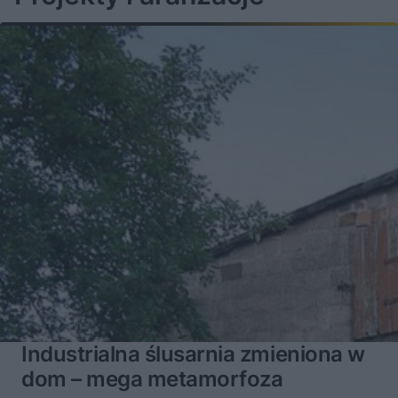
Industrialna ślusarnia zmieniona w
dom – mega metamorfoza