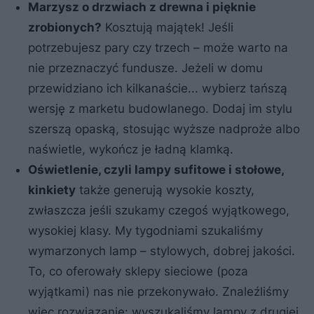
Marzysz o drzwiach z drewna i pięknie
zrobionych?
Kosztują majątek! Jeśli
potrzebujesz pary czy trzech – może warto na
nie przeznaczyć fundusze. Jeżeli w domu
przewidziano ich kilkanaście... wybierz tańszą
wersję z marketu budowlanego. Dodaj im stylu
szerszą opaską, stosując wyższe nadproże albo
naświetle, wykończ je ładną klamką.
Oświetlenie, czyli lampy sufitowe i stołowe,
kinkiety
także generują wysokie koszty,
zwłaszcza jeśli szukamy czegoś wyjątkowego,
wysokiej klasy. My tygodniami szukaliśmy
wymarzonych lamp – stylowych, dobrej jakości.
To, co oferowały sklepy sieciowe (poza
wyjątkami) nas nie przekonywało. Znaleźliśmy
więc rozwiązanie: wyszukaliśmy lampy z drugiej