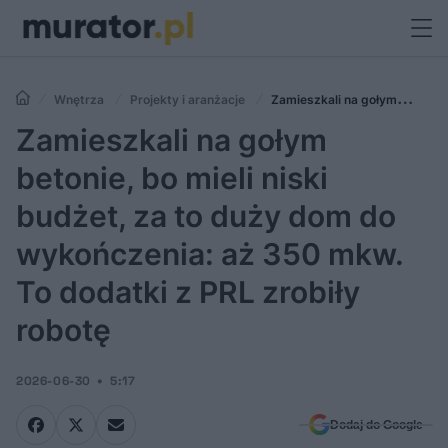
Wnętrza
Projekty i aranżacje
Zamieszkali na gołym
betonie, bo mieli niski budżet, za to duży dom do wykończenia: aż 350
Zamieszkali na gołym
mkw. To dodatki z PRL zrobiły robotę
betonie, bo mieli niski
budżet, za to duży dom do
wykończenia: aż 350 mkw.
To dodatki z PRL zrobiły
robotę
2026-06-30
5:17
Dodaj do Google