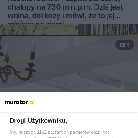
chałupy na 730 m n.p.m. Dziś jest
wolna, doi kozy i mówi, że to jej
miejsce na ziemi
15
Drogi Użytkowniku,
My, naszych 1162 zaufanych partnerów oraz inne