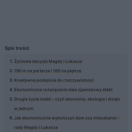
Spis treści
Życiowe decyzje Magdy i Łukasza
190 m na parterze i 160 na piętrze
Kreatywne podejście do rzeczywistości
Ekonomiczne rozwiązanie daje zjawiskowy efekt
Drugie życie mebli – czyli ekonomia, ekologia i dizajn
w jednym
Jak ekonomicznie wykończyć dom czy mieszkanie –
rady Magdy i Łukasza