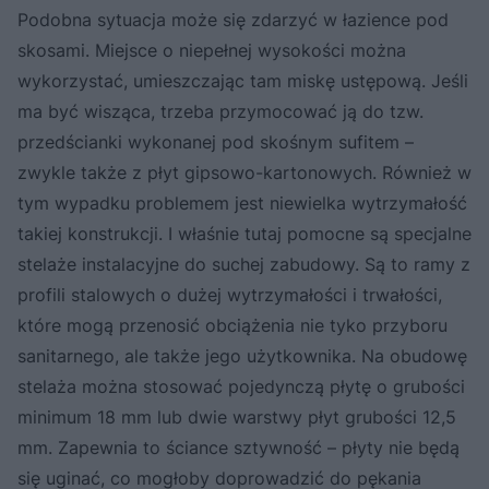
Podobna sytuacja może się zdarzyć w łazience pod
skosami. Miejsce o niepełnej wysokości można
wykorzystać, umieszczając tam miskę ustępową. Jeśli
ma być wisząca, trzeba przymocować ją do tzw.
przedścianki wykonanej pod skośnym sufitem –
zwykle także z płyt gipsowo-kartonowych. Również w
tym wypadku problemem jest niewielka wytrzymałość
takiej konstrukcji. I właśnie tutaj pomocne są specjalne
stelaże instalacyjne do suchej zabudowy. Są to ramy z
profili stalowych o dużej wytrzymałości i trwałości,
które mogą przenosić obciążenia nie tyko przyboru
sanitarnego, ale także jego użytkownika. Na obudowę
stelaża można stosować pojedynczą płytę o grubości
minimum 18 mm lub dwie warstwy płyt grubości 12,5
mm. Zapewnia to ściance sztywność – płyty nie będą
się uginać, co mogłoby doprowadzić do pękania