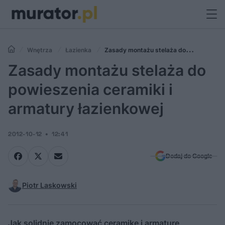
Wnętrza
Łazienka
Zasady montażu stelaża do
powieszenia ceramiki i armatury łazienkowej
Zasady montażu stelaża do
powieszenia ceramiki i
armatury łazienkowej
2012-10-12
12:41
Dodaj do Google
Piotr Laskowski
Jak solidnie zamocować ceramikę i armaturę