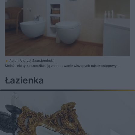
Autor: Andrzej Szandomirski
Stelaże nie tylko umożliwiają zastosowanie wiszących misek ustępowych
i bidetów. Pomagają też w aranżacji łazienki, zwłaszcza w nietypowych
sytuacjach
Łazienka