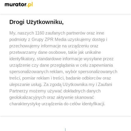
Więcej
Drogi Użytkowniku,
My, naszych 1160 zaufanych partnerów oraz inne
Żaden utwór zamieszczony w serwisie nie może być powielany i
podmioty z Grupy ZPR Media uzyskujemy dostęp i
rozpowszechniany lub dalej rozpowszechniany w jakikolwiek
sposób (w tym także elektroniczny lub mechaniczny) na
przechowujemy informacje na urządzeniu oraz
jakimkolwiek polu eksploatacji w jakiejkolwiek formie, włącznie z
przetwarzamy dane osobowe, takie jak unikalne
umieszczaniem w Internecie bez pisemnej zgody właściciela praw.
Jakiekolwiek użycie lub wykorzystanie utworów w całości lub w
identyfikatory, standardowe informacje wysyłane przez
części z naruszeniem prawa, tzn. bez właściwej zgody, jest
urządzenie czy dane przeglądania w celu zapewniania
zabronione pod groźbą kary i może być ścigane prawnie.
spersonalizowanych reklam, wybór spersonalizowanych
treści, pomiar reklam i treści, badanie odbiorców oraz
ulepszanie usług. Za zgodą Użytkownika my i Zaufani
Partnerzy możemy używać dokładnych danych
geolokalizacyjnych oraz aktywnie skanować
charakterystykę urządzenia do celów identyfikacji.
O nas
Ponieważ cenimy Twoją prywatność, prosimy o zgodę na
korzystanie z tych technologii poprzez kliknięcie
Informacje prawne
„Akceptuję”. Zgoda jest dobrowolna i zawsze możesz ją
zmienić/wycofać klikając przycisk ustawień prywatności