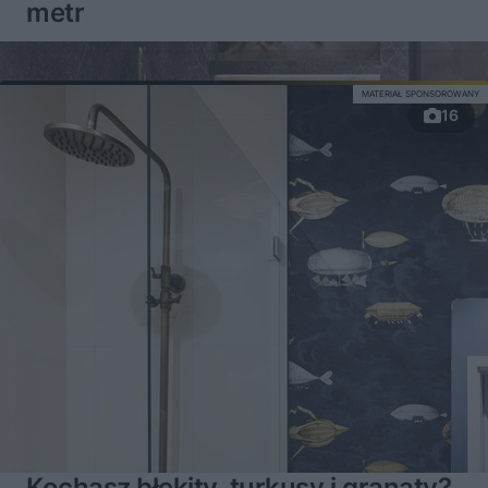
metr
MATERIAŁ SPONSOROWANY
16
Kochasz błękity, turkusy i granaty?