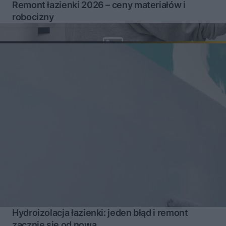
Remont łazienki 2026 – ceny materiałów i
robocizny
Hydroizolacja łazienki: jeden błąd i remont
zacznie się od nowa