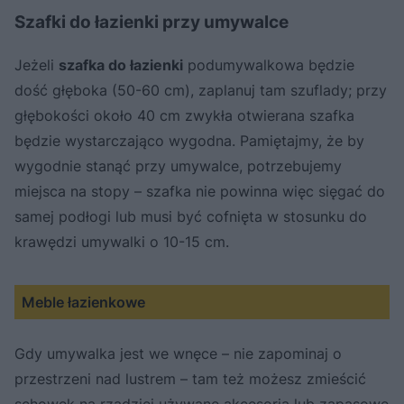
Szafki do łazienki przy umywalce
Jeżeli
szafka do łazienki
podumywalkowa będzie
dość głęboka (50-60 cm), zaplanuj tam szuflady; przy
głębokości około 40 cm zwykła otwierana szafka
będzie wystarczająco wygodna. Pamiętajmy, że by
wygodnie stanąć przy umywalce, potrzebujemy
miejsca na stopy – szafka nie powinna więc sięgać do
samej podłogi lub musi być cofnięta w stosunku do
krawędzi umywalki o 10-15 cm.
Meble łazienkowe
Gdy umywalka jest we wnęce – nie zapominaj o
przestrzeni nad lustrem – tam też możesz zmieścić
schowek na rzadziej używane akcesoria lub zapasowe