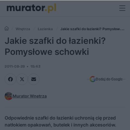
Wnętrza
Łazienka
Jakie szafki do łazienki? Pomysłowe
schowki
Jakie szafki do łazienki?
Pomysłowe schowki
2011-08-29
15:43
Dodaj do Google
Murator Wnętrza
Odpowiednie szafki do łazienki uchronią cię przed
natłokiem opakowań, butelek i innych akcesoriów.