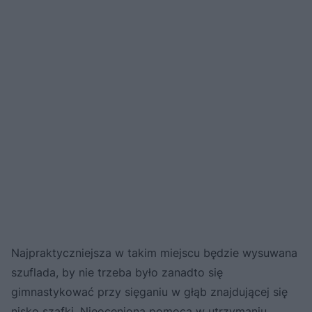
Najpraktyczniejsza w takim miejscu będzie wysuwana
szuflada, by nie trzeba było zanadto się
gimnastykować przy sięganiu w głąb znajdującej się
nisko szafki. Nieocenioną pomocą w utrzymaniu