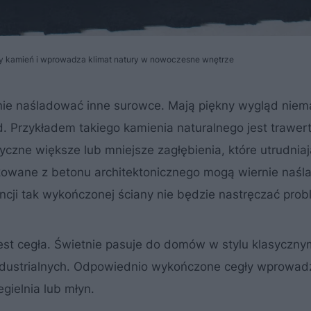
lny kamień i wprowadza klimat natury w nowoczesne wnętrze
ie naśladować inne surowce. Mają piękny wygląd niem
d. Przykładem takiego kamienia naturalnego jest trawer
czne większe lub mniejsze zagłębienia, które utrudniaj
ukowane z betonu architektonicznego mogą wiernie naś
encji tak wykończonej ściany nie będzie nastręczać pro
est cegła. Świetnie pasuje do domów w stylu klasyczny
dustrialnych. Odpowiednio wykończone cegły wprowadz
gielnia lub młyn.