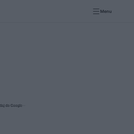
Menu
daj do Google