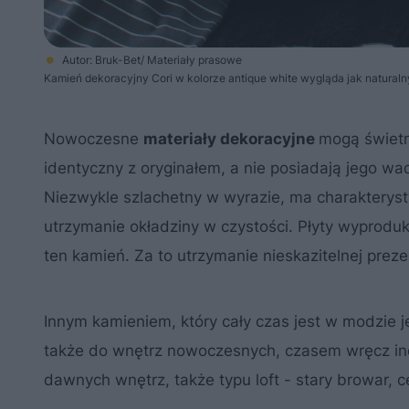
Autor: Bruk-Bet/ Materiały prasowe
Kamień dekoracyjny Cori w kolorze antique white wygląda jak natura
Nowoczesne
materiały dekoracyjne
mogą świetn
identyczny z oryginałem, a nie posiadają jego wa
Niezwykle szlachetny w wyrazie, ma charakterysty
utrzymanie okładziny w czystości. Płyty wyprod
ten kamień. Za to utrzymanie nieskazitelnej prez
Innym kamieniem, który cały czas jest w modzie j
także do wnętrz nowoczesnych, czasem wręcz in
dawnych wnętrz, także typu loft - stary browar, ce