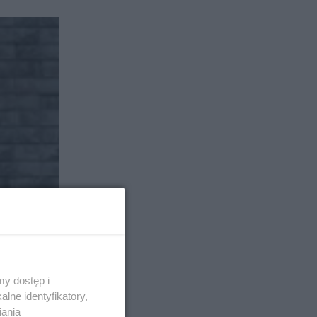
y dostęp i
lne identyfikatory,
iania