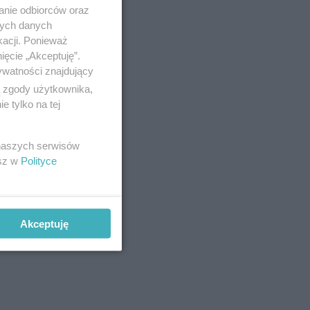
anie odbiorców oraz
nych danych
kacji. Ponieważ
ięcie „Akceptuję”.
ywatności znajdujący
ą zgody użytkownika,
 tylko na tej
 naszych serwisów
esz w
Polityce
Akceptuję