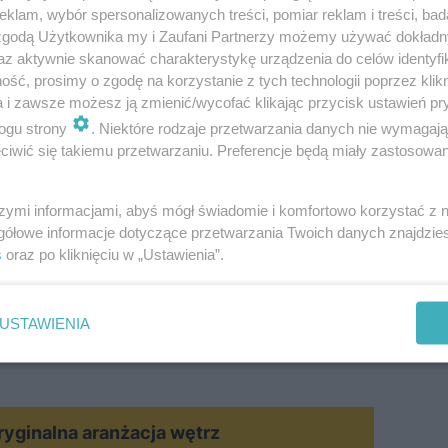
klam, wybór spersonalizowanych treści, pomiar reklam i treści, bad
 zgodą Użytkownika my i Zaufani Partnerzy możemy używać dokład
owania
az aktywnie skanować charakterystykę urządzenia do celów identyfi
ść, prosimy o zgodę na korzystanie z tych technologii poprzez klikn
a i zawsze możesz ją zmienić/wycofać klikając przycisk ustawień pr
ogu strony
. Niektóre rodzaje przetwarzania danych nie wymagaj
iwić się takiemu przetwarzaniu. Preferencje będą miały zastosowanie
szymi informacjami, abyś mógł świadomie i komfortowo korzystać z
gółowe informacje dotyczące przetwarzania Twoich danych znajdzi
s
oraz po kliknięciu w „Ustawienia”.
USTAWIENIA
ryginalna aranżacja wętrz