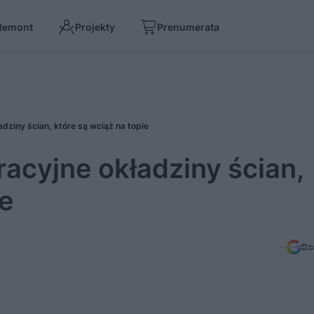
Remont
Projekty
Prenumerata
adziny ścian, które są wciąż na topie
racyjne okładziny ścian,
ie
Do