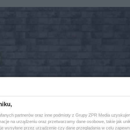
niku,
fanych partnerów oraz inne podmioty z Grupy ZPR Media uzyskujem
cje na urządzeniu oraz przetwarzamy dane osobowe, takie jak unika
je wysyłane przez urządzenie czy dane przeglądania w celu zapewn