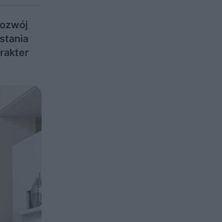
Rozwój
stania
rakter