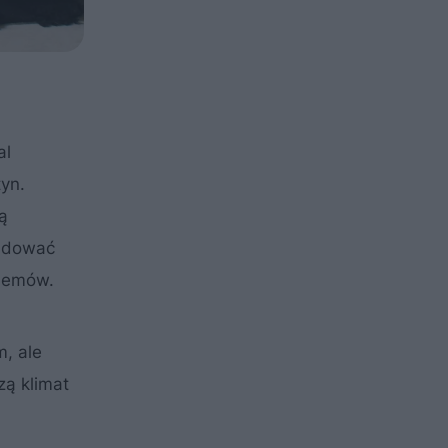
al
tyn.
ą
ladować
blemów.
m, ale
ą klimat