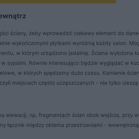
zewnątrz
zęści ściany, żeby wprowadzić ciekawy element do dan
alnie wykończonymi płytkami wyróżnią każdy salon. Mo
gmentu, w którym urządzono jadalnię. Ściana wyłożona 
 w sypialni. Równie interesująco będzie wyglądać w kuc
pielowe, w których spędzamy dużo czasu. Kamienie ście
czyli miejscach często uczęszczanych - nie tylko cieszą
elewacji, np. fragmentach ścian obok wejścia, przy w
lny łącznik między obiema przestrzeniami - wewnętrzną 