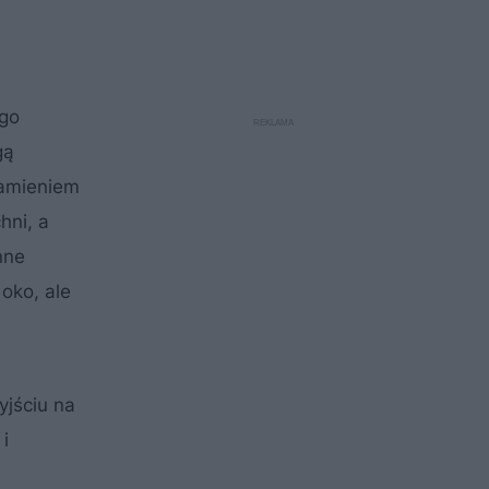
ego
gą
kamieniem
hni, a
nne
 oko, ale
yjściu na
i