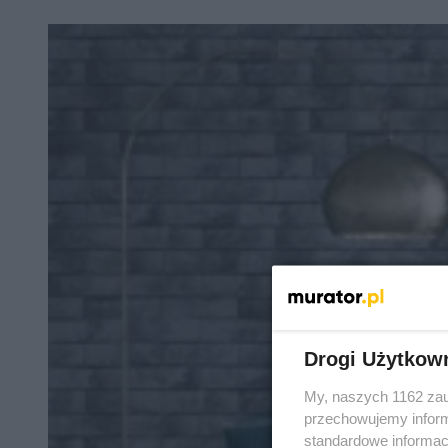
Drogi Użytkow
My, naszych 1162 zau
przechowujemy informa
standardowe informac