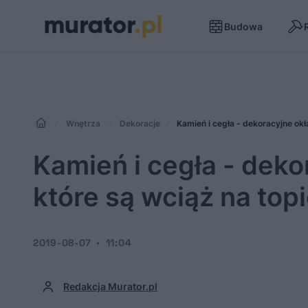
Budowa
Wnętrza
Dekoracje
Kamień i cegła - dekoracyjne okł
Kamień i cegła - deko
które są wciąż na top
2019-08-07
11:04
Redakcja Murator.pl