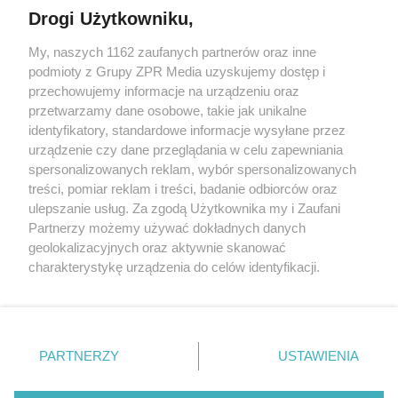
Drogi Użytkowniku,
My, naszych 1162 zaufanych partnerów oraz inne
podmioty z Grupy ZPR Media uzyskujemy dostęp i
przechowujemy informacje na urządzeniu oraz
przetwarzamy dane osobowe, takie jak unikalne
10 projektów domów, które odmienią
identyfikatory, standardowe informacje wysyłane przez
wyobrażenie o idealnym miejscu do życia
urządzenie czy dane przeglądania w celu zapewniania
spersonalizowanych reklam, wybór spersonalizowanych
treści, pomiar reklam i treści, badanie odbiorców oraz
ulepszanie usług. Za zgodą Użytkownika my i Zaufani
Więcej
Partnerzy możemy używać dokładnych danych
geolokalizacyjnych oraz aktywnie skanować
charakterystykę urządzenia do celów identyfikacji.
Żaden utwór zamieszczony w serwisie nie może być powielany i
Ponieważ cenimy Twoją prywatność, prosimy o zgodę na
rozpowszechniany lub dalej rozpowszechniany w jakikolwiek
korzystanie z tych technologii poprzez kliknięcie
sposób (w tym także elektroniczny lub mechaniczny) na
„Akceptuję”. Zgoda jest dobrowolna i zawsze możesz ją
jakimkolwiek polu eksploatacji w jakiejkolwiek formie, włącznie z
umieszczaniem w Internecie bez pisemnej zgody właściciela praw.
zmienić/wycofać klikając przycisk ustawień prywatności
PARTNERZY
USTAWIENIA
Jakiekolwiek użycie lub wykorzystanie utworów w całości lub w
znajdujący się w lewym dolnym rogu strony
. Niektóre
części z naruszeniem prawa, tzn. bez właściwej zgody, jest
zabronione pod groźbą kary i może być ścigane prawnie.
rodzaje przetwarzania danych nie wymagają zgody