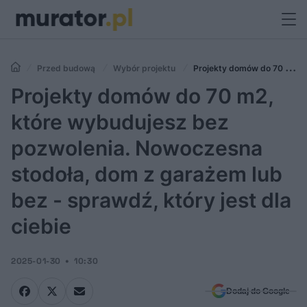
Przed budową
Wybór projektu
Projekty domów do 70 m2,
które wybudujesz bez pozwolenia. Nowoczesna stodoła, dom z
Projekty domów do 70 m2,
garażem lub bez - sprawdź, który jest dla ciebie
które wybudujesz bez
pozwolenia. Nowoczesna
stodoła, dom z garażem lub
bez - sprawdź, który jest dla
ciebie
2025-01-30
10:30
Dodaj do Google