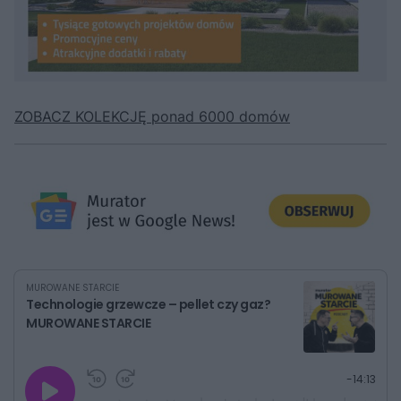
ZOBACZ KOLEKCJĘ ponad 6000 domów
MUROWANE STARCIE
Technologie grzewcze – pellet czy gaz?
MUROWANE STARCIE
G
P
P
P
-
14:13
r
r
r
o
a
z
z