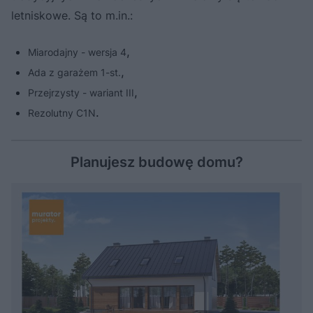
letniskowe. Są to m.in.:
,
Miarodajny - wersja 4
,
Ada z garażem 1-st.
,
Przejrzysty - wariant III
.
Rezolutny C1N
Planujesz budowę domu?