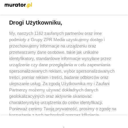
Więcej
Drogi Użytkowniku,
My, naszych 1162 zaufanych partnerów oraz inne
Żaden utwór zamieszczony w serwisie nie może być powielany i
rozpowszechniany lub dalej rozpowszechniany w jakikolwiek sposób
podmioty z Grupy ZPR Media uzyskujemy dostęp i
(w tym także elektroniczny lub mechaniczny) na jakimkolwiek polu
przechowujemy informacje na urządzeniu oraz
eksploatacji w jakiejkolwiek formie, włącznie z umieszczaniem w
przetwarzamy dane osobowe, takie jak unikalne
Internecie bez pisemnej zgody właściciela praw. Jakiekolwiek użycie
lub wykorzystanie utworów w całości lub w części z naruszeniem
identyfikatory, standardowe informacje wysyłane przez
prawa, tzn. bez właściwej zgody, jest zabronione pod groźbą kary i
urządzenie czy dane przeglądania w celu zapewniania
może być ścigane prawnie.
spersonalizowanych reklam, wybór spersonalizowanych
treści, pomiar reklam i treści, badanie odbiorców oraz
ulepszanie usług. Za zgodą Użytkownika my i Zaufani
Partnerzy możemy używać dokładnych danych
geolokalizacyjnych oraz aktywnie skanować
charakterystykę urządzenia do celów identyfikacji.
O nas
Ponieważ cenimy Twoją prywatność, prosimy o zgodę na
korzystanie z tych technologii poprzez kliknięcie
Informacje prawne
„Akceptuję”. Zgoda jest dobrowolna i zawsze możesz ją
zmienić/wycofać klikając przycisk ustawień prywatności