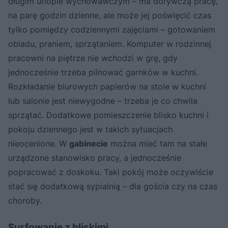
długim urlopie wychowawczym – ma dorywczą pracę,
na parę godzin dzienne, ale może jej poświęcić czas
tylko pomiędzy codziennymi zajęciami – gotowaniem
obiadu, praniem, sprzątaniem. Komputer w rodzinnej
pracowni na piętrze nie wchodzi w grę, gdy
jednocześnie trzeba pilnować garnków w kuchni.
Rozkładanie biurowych papierów na stole w kuchni
lub salonie jest niewygodne – trzeba je co chwila
sprzątać. Dodatkowe pomieszczenie blisko kuchni i
pokoju dziennego jest w takich sytuacjach
nieocenione. W
gabinecie
można mieć tam na stałe
urządzone stanowisko pracy, a jednocześnie
popracować z doskoku. Taki pokój może oczywiście
stać się dodatkową sypialnią – dla gościa czy na czas
choroby.
Surfowanie z bliskimi