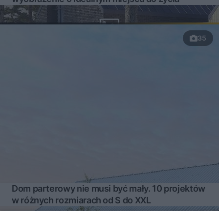
35
Dom parterowy nie musi być mały. 10 projektów
w różnych rozmiarach od S do XXL