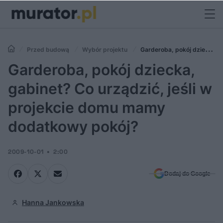
Przed budową
Wybór projektu
Garderoba, pokój dziecka,
gabinet? Co urządzić, jeśli w projekcie domu mamy dodatkowy pokój?
Garderoba, pokój dziecka,
gabinet? Co urządzić, jeśli w
projekcie domu mamy
dodatkowy pokój?
2009-10-01
2:00
Dodaj do Google
Hanna Jankowska