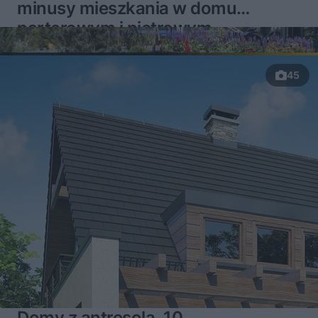
minusy mieszkania w domu
parterowym i piętrowym
45
Domy z antresolą. 10