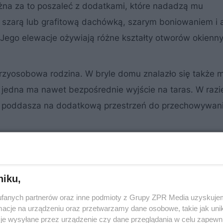
żna za to poszaleć z dodatkami, które nadadzą mu
 szarą lub grafitową dachówką, szarym boniowaniem i 
Jego elewacje ożywiają różne kształty otworów okienny
rzyosobowa rodzina. W bryle domu znalazło się także m
h jedna ma nawet bezpośrednie wyjście na taras. W razi
ni poddasza na dodatkową przestrzeń do przechowywani
niku,
fanych partnerów oraz inne podmioty z Grupy ZPR Media uzyskujem
cje na urządzeniu oraz przetwarzamy dane osobowe, takie jak unika
je wysyłane przez urządzenie czy dane przeglądania w celu zapewn