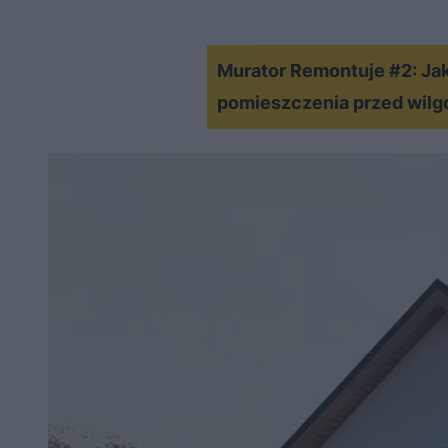
Murator Remontuje #2: Ja
pomieszczenia przed wilg