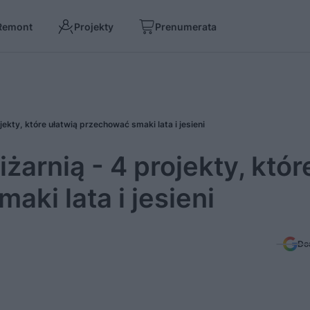
Remont
Projekty
Prenumerata
ekty, które ułatwią przechować smaki lata i jesieni
arnią - 4 projekty, któr
aki lata i jesieni
Do