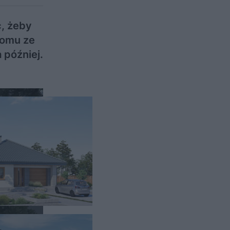
ć, żeby
domu ze
później.