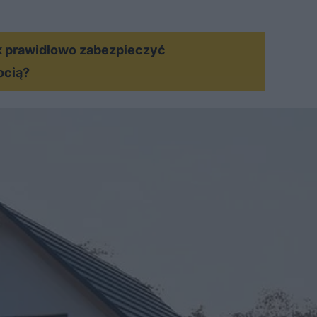
MATERIAŁ SPONSOROWANY
k prawidłowo zabezpieczyć
ocią?