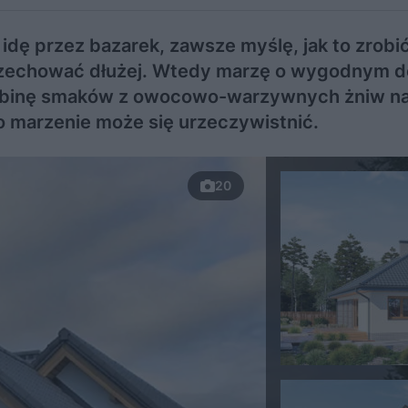
y idę przez bazarek, zawsze myślę, jak to zrobi
rzechować dłużej. Wtedy marzę o wygodnym 
robinę smaków z owocowo-warzywnych żniw na 
to marzenie może się urzeczywistnić.
20