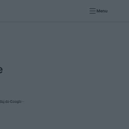
Menu
e
daj do Google