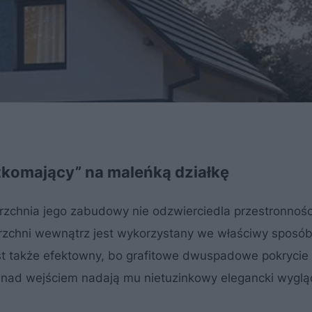
komający” na maleńką działkę
rzchnia jego zabudowy nie odzwierciedla przestronności
erzchni wewnątrz jest wykorzystany we właściwy sposób.
st także efektowny, bo grafitowe dwuspadowe pokrycie 
k nad wejściem nadają mu nietuzinkowy elegancki wyglą