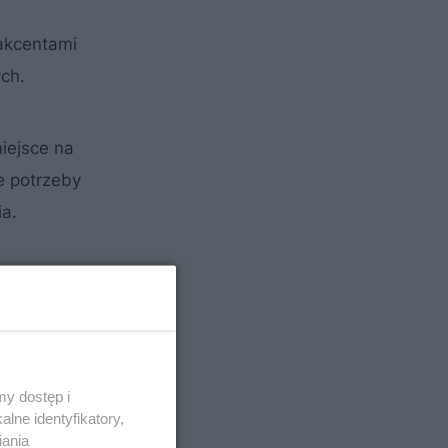
akcentami
ch.
iejsce na
e potrzeby
a.
y dostęp i
lne identyfikatory,
iania