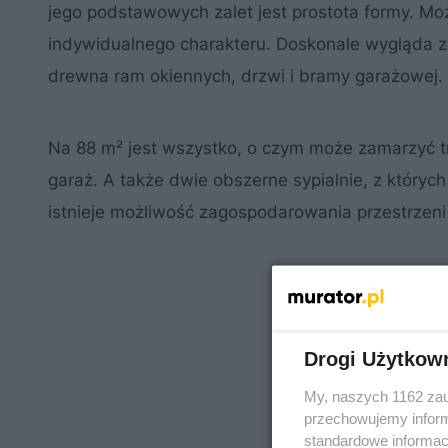
jego podstawowych zalet jest prostota formy. Mo
indywidualnego charakteru. Doskonale wygląda z
drewna ram okiennych, drzwi i bramy garażowej. 
Na 88 m² jest wszystko, o czym może zamarzyć t
garaż. A także dwie obszerne sypialnie, z któryc
istnieje możliwość zagospodarowania przestrze
Drogi Użytkow
My, naszych 1162 zau
przechowujemy informa
standardowe informac