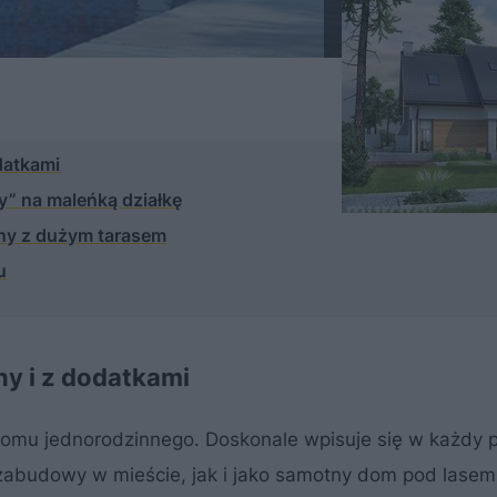
datkami
” na maleńką działkę
sny z dużym tarasem
u
y i z dodatkami
 domu jednorodzinnego. Doskonale wpisuje się w każdy p
abudowy w mieście, jak i jako samotny dom pod lasem