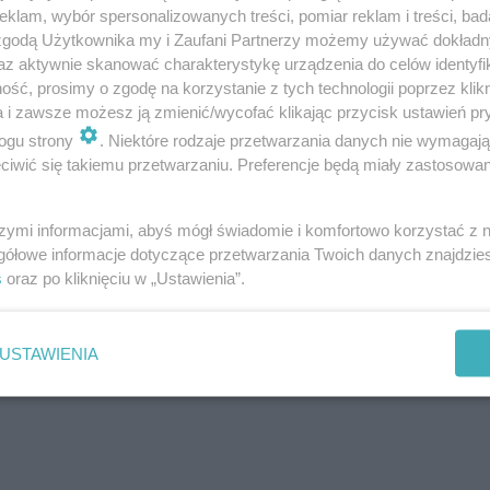
klam, wybór spersonalizowanych treści, pomiar reklam i treści, bad
 zgodą Użytkownika my i Zaufani Partnerzy możemy używać dokład
az aktywnie skanować charakterystykę urządzenia do celów identyfi
ść, prosimy o zgodę na korzystanie z tych technologii poprzez klikn
a i zawsze możesz ją zmienić/wycofać klikając przycisk ustawień pr
ogu strony
. Niektóre rodzaje przetwarzania danych nie wymagaj
adalnią do spędzania wspólnego czasu z rodziną i przyjac
iwić się takiemu przetwarzaniu. Preferencje będą miały zastosowanie
a zewnątrz w wolnym czasie. Obszerny taras z tyłu dom
ok. A w ogrodzie oczywiście jabłonie starych odmian i d
szymi informacjami, abyś mógł świadomie i komfortowo korzystać z
gółowe informacje dotyczące przetwarzania Twoich danych znajdzi
st ona w tym domu ulokowana w jednym z najbardziej
s
oraz po kliknięciu w „Ustawienia”.
pu pomieszczeń. Umieszczenie małego domowego spichr
k) pod warunkiem, że nie będzie on ogrzewany, pozwal
USTAWIENIA
tęp z kuchni przy zachowaniu dobrej izolacyjności drzw