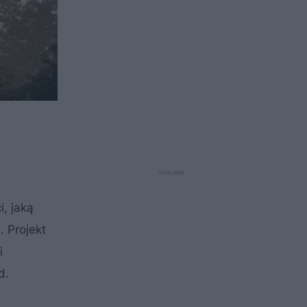
, jaką
 Projekt
i
d.