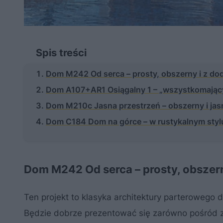
Spis treści
Dom M242 Od serca – prosty, obszerny i z do
Dom A107+AR1 Osiągalny 1 – „wszystkomający
Dom M210c Jasna przestrzeń – obszerny i ja
Dom C184 Dom na górce – w rustykalnym styl
Dom M242 Od serca – prosty, obszern
Ten projekt to klasyka architektury parterowego
Będzie dobrze prezentować się zarówno pośród z