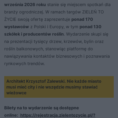
września 2026 roku
stanie się miejscem spotkań dla
branży ogrodniczej. W ramach targów ZIELEŃ TO
ŻYCIE swoją ofertę zaprezentuje
ponad 170
wystawców
z Polski i Europy, w tym
ponad 130
szkółek i producentów roślin
. Wydarzenie skupi się
na prezentacji tysięcy drzew, krzewów, bylin oraz
roślin balkonowych, stanowiąc platformę do
nawiązywania kontaktów biznesowych i poznawania
rynkowych trendów.
Architekt Krzysztof Zalewski. Nie każde miasto
musi mieć city i nie wszędzie musimy stawiać
wieżowce
Bilety na to wydarzenie są dostępne
online:
https://rejestracja.zielentozycie.pl/?