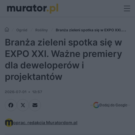
Ogród
Rośliny
Branża zieleni spotka się w EXPO XXI.
Ważne premiery dla deweloperów i projektantów
Branża zieleni spotka się w
EXPO XXI. Ważne premiery
dla deweloperów i
projektantów
2026-07-01
12:57
Dodaj do Google
oprac. redakcja Muratordom.pl