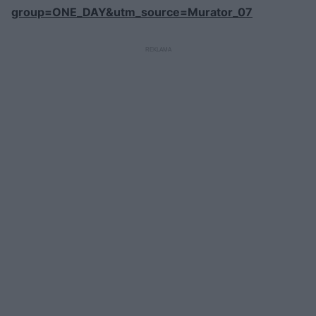
group=ONE_DAY&utm_source=Murator_07