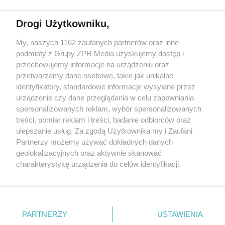
Więcej
Drogi Użytkowniku,
My, naszych 1162 zaufanych partnerów oraz inne
Żaden utwór zamieszczony w serwisie nie może być powielany i
podmioty z Grupy ZPR Media uzyskujemy dostęp i
rozpowszechniany lub dalej rozpowszechniany w jakikolwiek
sposób (w tym także elektroniczny lub mechaniczny) na
przechowujemy informacje na urządzeniu oraz
jakimkolwiek polu eksploatacji w jakiejkolwiek formie, włącznie z
przetwarzamy dane osobowe, takie jak unikalne
umieszczaniem w Internecie bez pisemnej zgody właściciela praw.
Jakiekolwiek użycie lub wykorzystanie utworów w całości lub w
identyfikatory, standardowe informacje wysyłane przez
części z naruszeniem prawa, tzn. bez właściwej zgody, jest
urządzenie czy dane przeglądania w celu zapewniania
zabronione pod groźbą kary i może być ścigane prawnie.
spersonalizowanych reklam, wybór spersonalizowanych
treści, pomiar reklam i treści, badanie odbiorców oraz
ulepszanie usług. Za zgodą Użytkownika my i Zaufani
Partnerzy możemy używać dokładnych danych
geolokalizacyjnych oraz aktywnie skanować
charakterystykę urządzenia do celów identyfikacji.
O nas
Ponieważ cenimy Twoją prywatność, prosimy o zgodę na
korzystanie z tych technologii poprzez kliknięcie
Informacje prawne
„Akceptuję”. Zgoda jest dobrowolna i zawsze możesz ją
zmienić/wycofać klikając przycisk ustawień prywatności
Nasze serwisy
PARTNERZY
USTAWIENIA
znajdujący się w lewym dolnym rogu strony
. Niektóre