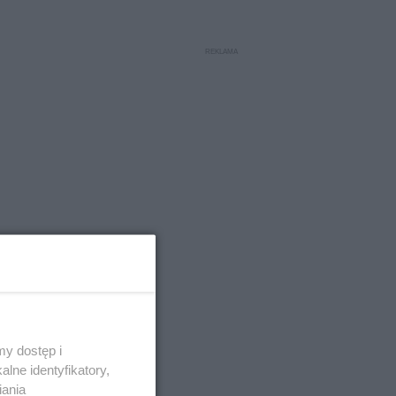
y dostęp i
lne identyfikatory,
iania