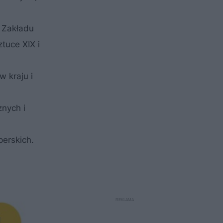
 Zakładu
tuce XIX i
w kraju i
znych i
erskich.