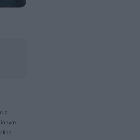
n z
 innym
alina