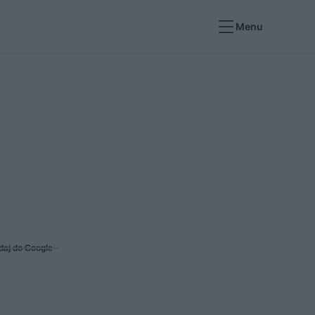
Menu
daj do Google