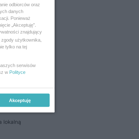
anie odbiorców oraz
nych danych
kacji. Ponieważ
ięcie „Akceptuję”.
ywatności znajdujący
ą zgody użytkownika,
 tylko na tej
 naszych serwisów
esz w
Polityce
Akceptuję
a lokalną