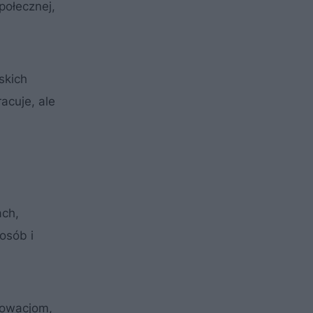
połecznej,
skich
acuje, ale
ach,
osób i
nowacjom,