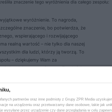
eśliła znaczenie tego wyróżnienia dla całego zespołu:
 wyjątkowe wyróżnienie. To nagroda,
szczególne znaczenie, bo potwierdza, że
nego, wspierającego i rozwijającego
ma realną wartość – nie tylko dla naszej
wszystkim dla ludzi, którzy ją tworzą. To
espołu – dziękujemy Wam za
sję i codzienną współpracę. Z radością
agrodę jako dowód uznania dla naszego
worzenie miejsc pracy dla wielu rodzin
niku,
raz wspieranie rozwoju całego regionu.
fanych partnerów oraz inne podmioty z Grupy ZPR Media uzyskujem
cje na urządzeniu oraz przetwarzamy dane osobowe, takie jak unika
je wysyłane przez urządzenie czy dane przeglądania w celu zapewn