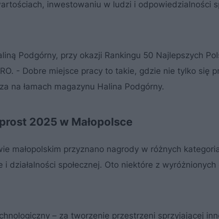
artościach, inwestowaniu w ludzi i odpowiedzialności s
liną Podgórny, przy okazji Rankingu 50 Najlepszych Pol
 - Dobre miejsce pracy to takie, gdzie nie tylko się pr
ierdza na łamach magazynu Halina Podgórny.
Wprost 2025 w Małopolsce
ie małopolskim przyznano nagrody w różnych kategori
 i działalności społecznej. Oto niektóre z wyróżnionych 
hnologiczny – za tworzenie przestrzeni sprzyjającej in