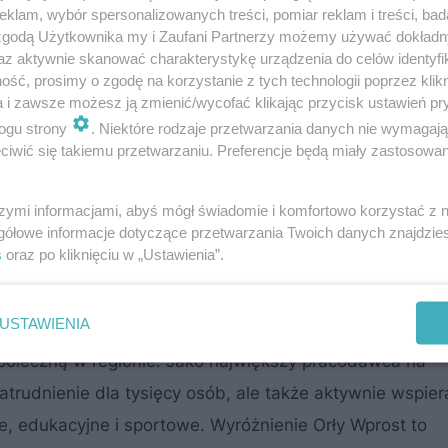
klam, wybór spersonalizowanych treści, pomiar reklam i treści, bad
 zgodą Użytkownika my i Zaufani Partnerzy możemy używać dokład
az aktywnie skanować charakterystykę urządzenia do celów identyfi
ść, prosimy o zgodę na korzystanie z tych technologii poprzez klikn
a i zawsze możesz ją zmienić/wycofać klikając przycisk ustawień pr
ogu strony
. Niektóre rodzaje przetwarzania danych nie wymagaj
iwić się takiemu przetwarzaniu. Preferencje będą miały zastosowanie
szymi informacjami, abyś mógł świadomie i komfortowo korzystać z
gółowe informacje dotyczące przetwarzania Twoich danych znajdzi
s
oraz po kliknięciu w „Ustawienia”.
stwo
USTAWIENIA
społeczną w regionie. Jako największy pracodawca na
atrudnienie dla tysięcy osób, ale także aktywnie wspier
e, edukacyjne i sportowe. Wyróżnienie Orły Wprost to