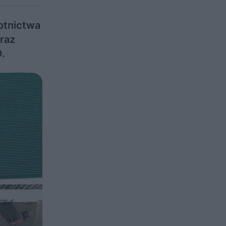
otnictwa
raz
.