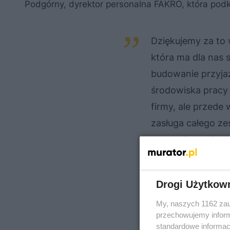
Podgórny, dyrektor personalna FAKRO, która podkr
Dziękujemy za to
która ma dla nas 
budowanie przyjaz
środowiska pracy 
firmy, ale przede 
zasługa całego z
zaangażowanie, pa
przyjmujemy tę n
zaangażowania w t
Drogi Użytkow
na Sądecczyźnie o
My, naszych 1162 zau
przechowujemy informa
standardowe informac