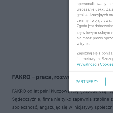
spersonalizowanych re
ulepszanie usług. Za
geolokalizacyjnych or
cenimy Twoją prywatno
Zgoda jest dobrowoln
się w lewym dolnym r
ale masz prawo sprzec
witrynie.
Zapoznaj się z poniż
internetowych. Szcze
Prywatności
i
Cookie
FAKRO – praca, rozwój i bezpieczeń
PARTNERZY
FAKRO od lat pełni kluczową rolę gospodarczą i 
Sądecczyźnie, firma nie tylko zapewnia stabilne z
społeczność, angażując się w inicjatywy społeczn