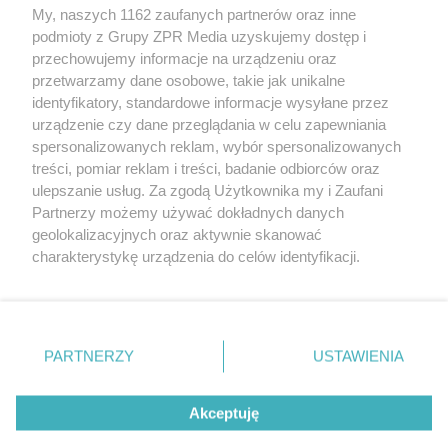
My, naszych 1162 zaufanych partnerów oraz inne
Żaden utwór zamieszczony w serwisie nie może być powielany i
podmioty z Grupy ZPR Media uzyskujemy dostęp i
rozpowszechniany lub dalej rozpowszechniany w jakikolwiek
sposób (w tym także elektroniczny lub mechaniczny) na
przechowujemy informacje na urządzeniu oraz
jakimkolwiek polu eksploatacji w jakiejkolwiek formie, włącznie z
przetwarzamy dane osobowe, takie jak unikalne
umieszczaniem w Internecie bez pisemnej zgody właściciela praw.
Jakiekolwiek użycie lub wykorzystanie utworów w całości lub w
identyfikatory, standardowe informacje wysyłane przez
części z naruszeniem prawa, tzn. bez właściwej zgody, jest
urządzenie czy dane przeglądania w celu zapewniania
zabronione pod groźbą kary i może być ścigane prawnie.
spersonalizowanych reklam, wybór spersonalizowanych
treści, pomiar reklam i treści, badanie odbiorców oraz
ulepszanie usług. Za zgodą Użytkownika my i Zaufani
Partnerzy możemy używać dokładnych danych
geolokalizacyjnych oraz aktywnie skanować
charakterystykę urządzenia do celów identyfikacji.
O nas
Ponieważ cenimy Twoją prywatność, prosimy o zgodę na
korzystanie z tych technologii poprzez kliknięcie
Informacje prawne
„Akceptuję”. Zgoda jest dobrowolna i zawsze możesz ją
zmienić/wycofać klikając przycisk ustawień prywatności
Nasze serwisy
PARTNERZY
USTAWIENIA
znajdujący się w lewym dolnym rogu strony
. Niektóre
© 2026 Grupa ZPR Media
rodzaje przetwarzania danych nie wymagają zgody
Akceptuję
użytkownika, ale masz prawo sprzeciwić się takiemu
przetwarzaniu. Preferencje będą miały zastosowanie tylko