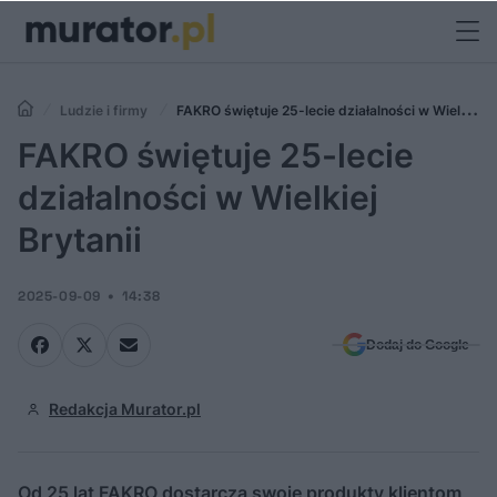
Ludzie i firmy
FAKRO świętuje 25-lecie działalności w Wielkiej
Brytanii
FAKRO świętuje 25-lecie
działalności w Wielkiej
Brytanii
2025-09-09
14:38
Dodaj do Google
Redakcja Murator.pl
Od 25 lat FAKRO dostarcza swoje produkty klientom