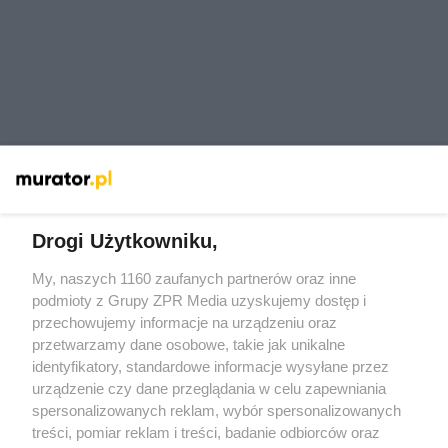
Drogi Użytkowniku,
My, naszych 1160 zaufanych partnerów oraz inne
Żaden utwór zamieszczony w serwisie nie może być powielany i
rozpowszechniany lub dalej rozpowszechniany w jakikolwiek sposób
podmioty z Grupy ZPR Media uzyskujemy dostęp i
(w tym także elektroniczny lub mechaniczny) na jakimkolwiek polu
przechowujemy informacje na urządzeniu oraz
eksploatacji w jakiejkolwiek formie, włącznie z umieszczaniem w
przetwarzamy dane osobowe, takie jak unikalne
Internecie bez pisemnej zgody właściciela praw. Jakiekolwiek użycie
lub wykorzystanie utworów w całości lub w części z naruszeniem
identyfikatory, standardowe informacje wysyłane przez
prawa, tzn. bez właściwej zgody, jest zabronione pod groźbą kary i
urządzenie czy dane przeglądania w celu zapewniania
może być ścigane prawnie.
spersonalizowanych reklam, wybór spersonalizowanych
treści, pomiar reklam i treści, badanie odbiorców oraz