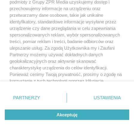
podmioty z Grupy ZPR Media uzyskujemy dostęp i
przechowujemy informacje na urządzeniu oraz
przetwarzamy dane osobowe, takie jak unikalne
identyfikatory, standardowe informacje wysyłane przez
urządzenie czy dane przeglądania w celu zapewniania
spersonalizowanych reklam, wybór spersonalizowanych
treści, pomiar reklam i treści, badanie odbiorców oraz
ulepszanie usług. Za zgodą Użytkownika my i Zaufani
Partnerzy możemy używać dokładnych danych
geolokalizacyjnych oraz aktywnie skanować
charakterystykę urządzenia do celów identyfikacji.
Ponieważ cenimy Twoją prywatność, prosimy o zgodę na
korzystanie z tych technologii poprzez kliknięcie
„Akceptuję”. Zgoda jest dobrowolna i zawsze możesz ją
zmienić/wycofać klikając przycisk ustawień prywatności
PARTNERZY
USTAWIENIA
znajdujący się w lewym dolnym rogu strony
. Niektóre
rodzaje przetwarzania danych nie wymagają zgody
Akceptuję
użytkownika, ale masz prawo sprzeciwić się takiemu
przetwarzaniu. Preferencje będą miały zastosowanie tylko
Budowa
Remont
Projekty
Prenumerata
na tej witrynie.