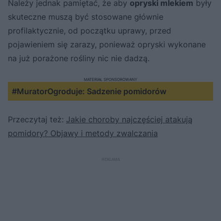
Należy jednak pamiętać, że aby
opryski mlekiem
były
skuteczne muszą być stosowane głównie
profilaktycznie, od początku uprawy, przed
pojawieniem się zarazy, ponieważ opryski wykonane
na już porażone rośliny nic nie dadzą.
MATERIAŁ SPONSOROWANY
#MuratorOgroduje: Sadzenie pomidorów
Przeczytaj też:
Jakie choroby najczęściej atakują
pomidory? Objawy i metody zwalczania