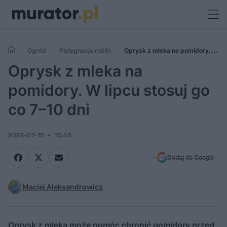
Ogród
Pielęgnacja roślin
Oprysk z mleka na pomidory. W
lipcu stosuj go co 7–10 dni
Oprysk z mleka na
pomidory. W lipcu stosuj go
co 7–10 dni
2026-07-10
15:45
Dodaj do Google
Maciej Aleksandrowicz
Oprysk z mleka może pomóc chronić pomidory przed