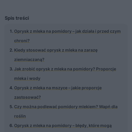
Spis treści
Oprysk z mleka na pomidory – jak działa i przed czym
chroni?
Kiedy stosować oprysk z mleka na zarazę
ziemniaczaną?
Jak zrobić oprysk z mleka na pomidory? Proporcje
mleka i wody
Oprysk z mleka na mszyce – jakie proporcje
zastosować?
Czy można podlewać pomidory mlekiem? Wapń dla
roślin
Oprysk z mleka na pomidory – błędy, które mogą