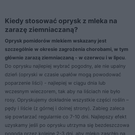
Kiedy stosować oprysk z mleka na
zarazę ziemniaczaną?
Oprysk pomidorów mlekiem wskazany jest
szczególnie w okresie zagrożenia chorobami, w tym
głównie zarazą ziemniaczaną - w czerwcu i w lipcu
.
Do oprysku najlepiej wybrać pogodny, ale nie upalny
dzień (opryski w czasie upałów mogą powodować
poparzenie liści) - najlepiej w ciągu dnia lub
wczesnym wieczorem, tak aby na liściach nie było
rosy. Opryskujemy dokładnie wszystkie części roślin –
pędy i liście (z górnej i dolnej strony). Zabieg zaleca
się powtarzać regularnie co 7-10 dni. Najlepszy efekt
uzyskamy jeśli po oprysku utrzyma się bezdeszczowa
pogoda przez kolejne 2-3 dni, aby mleko zaschło na