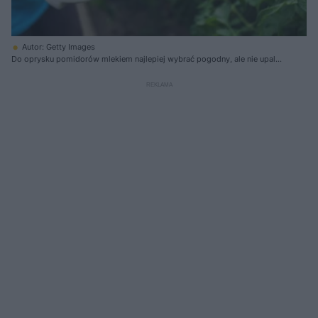
Autor: Getty Images
Do oprysku pomidorów mlekiem najlepiej wybrać pogodny, ale nie upalny
dzień (opryski w czasie upałów mogą powodować poparzenie liści) -
najlepiej w ciągu dnia lub wczesnym wieczorem, tak aby na liściach nie
było rosy