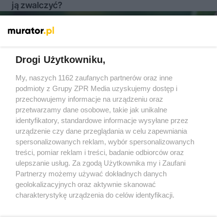
ją zwalczyć?
Więcej
Drogi Użytkowniku,
My, naszych 1162 zaufanych partnerów oraz inne
Żaden utwór zamieszczony w serwisie nie może być powielany i
podmioty z Grupy ZPR Media uzyskujemy dostęp i
rozpowszechniany lub dalej rozpowszechniany w jakikolwiek
sposób (w tym także elektroniczny lub mechaniczny) na
przechowujemy informacje na urządzeniu oraz
jakimkolwiek polu eksploatacji w jakiejkolwiek formie, włącznie z
przetwarzamy dane osobowe, takie jak unikalne
umieszczaniem w Internecie bez pisemnej zgody właściciela praw.
Jakiekolwiek użycie lub wykorzystanie utworów w całości lub w
identyfikatory, standardowe informacje wysyłane przez
części z naruszeniem prawa, tzn. bez właściwej zgody, jest
urządzenie czy dane przeglądania w celu zapewniania
zabronione pod groźbą kary i może być ścigane prawnie.
spersonalizowanych reklam, wybór spersonalizowanych
treści, pomiar reklam i treści, badanie odbiorców oraz
ulepszanie usług. Za zgodą Użytkownika my i Zaufani
Partnerzy możemy używać dokładnych danych
geolokalizacyjnych oraz aktywnie skanować
charakterystykę urządzenia do celów identyfikacji.
O nas
Ponieważ cenimy Twoją prywatność, prosimy o zgodę na
korzystanie z tych technologii poprzez kliknięcie