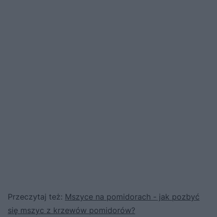
Przeczytaj też:
Mszyce na pomidorach - jak pozbyć
się mszyc z krzewów pomidorów?