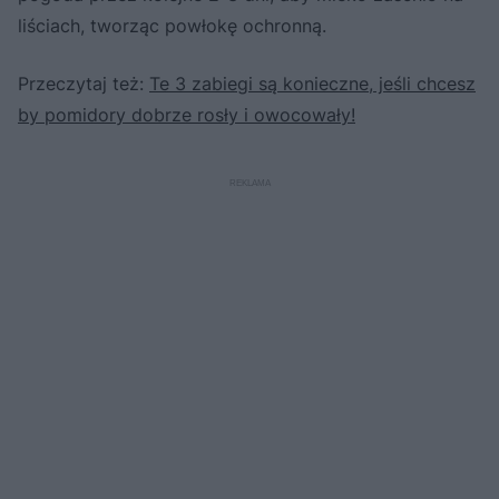
liściach, tworząc powłokę ochronną.
Przeczytaj też:
Te 3 zabiegi są konieczne, jeśli chcesz
by pomidory dobrze rosły i owocowały!