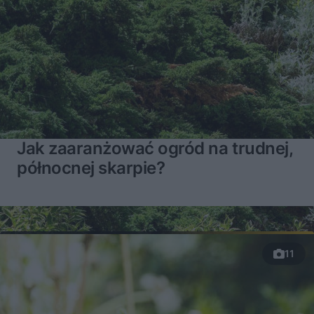
Dachówki – cementowe czy ceramiczne? MUROWANE STARCIE
14:05
Okna skośnego dachu – równie skośne czy wręcz przeciwnie? MUROWANE STARCIE
14:04
Brama wjazdowa – rozwierana czy przesuwna? MUROWANE STARCIE
13:59
Dom – szkieletowy czy z bali litych? MUROWANE STARCIE
16:57
Jak zaaranżować ogród na trudnej,
Basen – tak czy nie? MUROWANE STARCIE
9:52
północnej skarpie?
Łazienka – wanna czy prysznic? MUROWANE STARCIE
15:48
Podłoga – drewno czy glina? MUROWANE STARCIE
14:18
11
Okna – plastikowe czy aluminiowe? MUROWANE STARCIE
15:48
Garaż – w bryle czy oddzielny? MUROWANE STARCIE
17:10