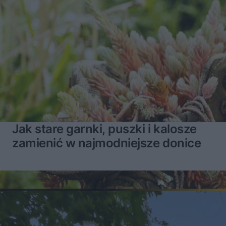
Narzędzia ogrodowe – spalinowe czy akumulatorowe? MUROWANE STARCIE
17:36
Piwnica – potrzebna czy zbędna? MUROWANE STARCIE
14:12
Ogrzewanie – podłogowe czy grzejniki? MUROWANE STARCIE
14:34
Jak stare garnki, puszki i kalosze
zamienić w najmodniejsze donice