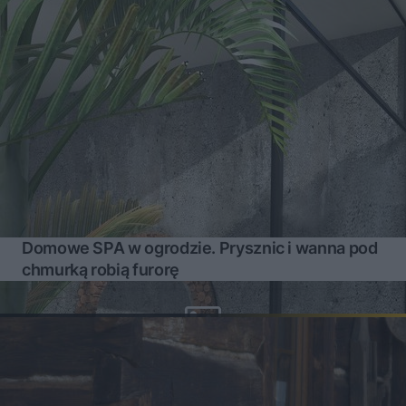
Domowe SPA w ogrodzie. Prysznic i wanna pod
chmurką robią furorę