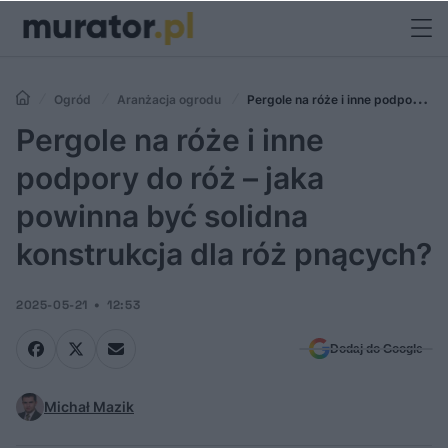
Ogród
Aranżacja ogrodu
Pergole na róże i inne podpory do
róż – jaka powinna być solidna konstrukcja dla róż pnących?
Pergole na róże i inne
podpory do róż – jaka
powinna być solidna
konstrukcja dla róż pnących?
2025-05-21
12:53
Dodaj do Google
Michał Mazik