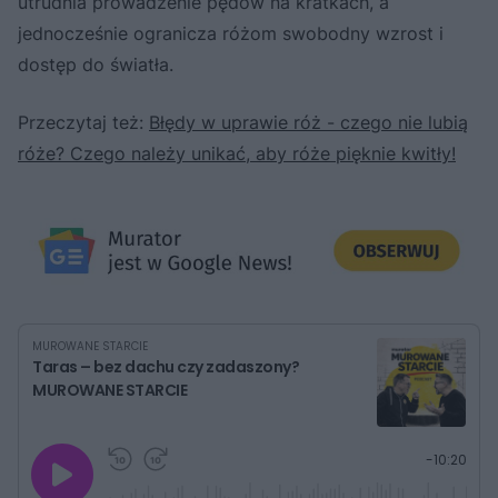
utrudnia prowadzenie pędów na kratkach, a
jednocześnie ogranicza różom swobodny wzrost i
dostęp do światła.
Przeczytaj też:
Błędy w uprawie róż - czego nie lubią
róże? Czego należy unikać, aby róże pięknie kwitły!
MUROWANE STARCIE
Taras – bez dachu czy zadaszony?
MUROWANE STARCIE
G
P
P
P
-
10:20
r
r
r
o
a
z
z
j