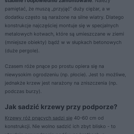
stabilne i odpowiednio zamontowane
. Należy
pamiętać, że muszą „przyjąć” duży ciężar, a w
dodatku często są narażone na silne wiatry. Dlatego
konstrukcje najczęściej montuje się w specjalnych
metalowych kotwach, które są umieszczane w ziemi
(mniejsze obiekty) bądź w w słupkach betonowych
(duże pergole).
Czasem róże pnące po prostu opiera się na
niewysokim ogrodzeniu (np. płocie). Jest to możliwe,
jednakże krzew jest narażony na zniszczenia (np.
podczas burzy).
Jak sadzić krzewy przy podporze?
Krzewy róż pnących sadzi się
40-60 cm od
konstrukcji. Nie wolno sadzić ich zbyt blisko - to