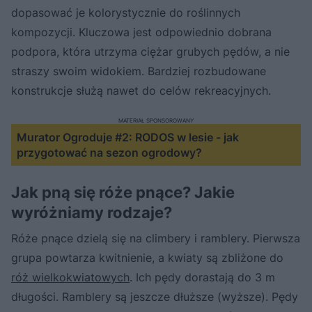
dopasować je kolorystycznie do roślinnych
kompozycji. Kluczowa jest odpowiednio dobrana
podpora, która utrzyma ciężar grubych pędów, a nie
straszy swoim widokiem. Bardziej rozbudowane
konstrukcje służą nawet do celów rekreacyjnych.
MATERIAŁ SPONSOROWANY
Murator Ogroduje #2: RODOS w lesie - jak
przygotować na sezon ogrodowy?
Jak pną się róże pnące? Jakie
wyróżniamy rodzaje?
Róże pnące dzielą się na climbery i ramblery. Pierwsza
grupa powtarza kwitnienie, a kwiaty są zbliżone do
róż wielkokwiatowych
. Ich pędy dorastają do 3 m
długości. Ramblery są jeszcze dłuższe (wyższe). Pędy