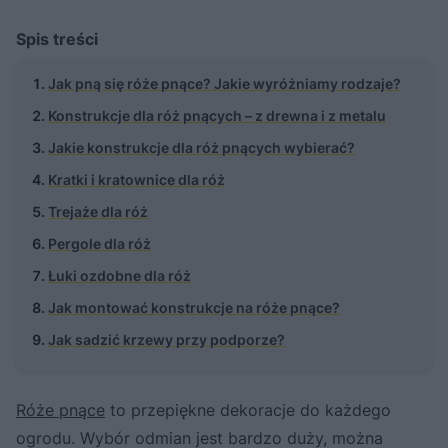
Spis treści
Jak pną się róże pnące? Jakie wyróżniamy rodzaje?
Konstrukcje dla róż pnących – z drewna i z metalu
Jakie konstrukcje dla róż pnących wybierać?
Kratki i kratownice dla róż
Trejaże dla róż
Pergole dla róż
Łuki ozdobne dla róż
Jak montować konstrukcje na róże pnące?
Jak sadzić krzewy przy podporze?
Róże pnące
to przepiękne dekoracje do każdego
ogrodu. Wybór odmian jest bardzo duży, można